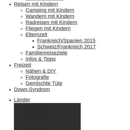
Reisen mit Kindern
Camping mit Kindern
Wandern mit Kindern
Radreisen mit Kindern
Fliegen mit Kindern
Elternzeit
Frankreich/Spanien 2015
Schweiz/Frankreich 2017
Familienreiseziele
Infos & Tipps
Freizeit
Nähen & DIY
Fotografie
Gemischte Tüte
Down-Syndrom
Länder
Dänemark
Deutschland
Ecuador & Galápagos
Finnland
Frankreich