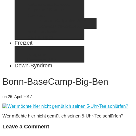
Radreisen mit Kindern
Fliegen mit Kindern
Elternzeit
Frankreich/Spanien 2015
Schweiz/Frankreich 2017
Familienreiseziele
Infos & Tipps
Freizeit
Nähen & DIY
Fotografie
Gemischte Tüte
Down-Syndrom
Bonn-BaseCamp-Big-Ben
on
26. April 2017
Wer möchte hier nicht gemütlich seinen 5-Uhr-Tee schlürfen?
Leave a Comment