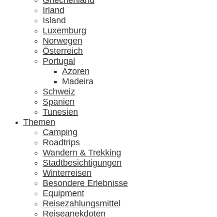
Griechenland
Irland
Island
Luxemburg
Norwegen
Österreich
Portugal
Azoren
Madeira
Schweiz
Spanien
Tunesien
Themen
Camping
Roadtrips
Wandern & Trekking
Stadtbesichtigungen
Winterreisen
Besondere Erlebnisse
Equipment
Reisezahlungsmittel
Reiseanekdoten