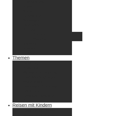
Griechenland
Irland
Island
Luxemburg
Norwegen
Österreich
Portugal
Azoren
Madeira
Schweiz
Spanien
Tunesien
Themen
Camping
Roadtrips
Wandern & Trekking
Stadtbesichtigungen
Winterreisen
Besondere Erlebnisse
Equipment
Reisezahlungsmittel
Reiseanekdoten
Reisen mit Kindern
Camping mit Kindern
Wandern mit Kindern