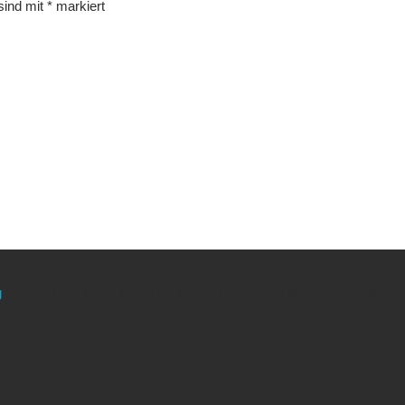
 sind mit
*
markiert
g
meinen Link. Euch kostet es keinen Cent mehr, während ich als Amaz