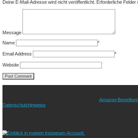
Deine E-Mail-Adresse wird nicht veröffentlicht.
Erforderliche Felder
Message
Name
*
Email Address
*
Website
Ich freue mich über eure Unterstützung!
Wie? Ganz einfach! Benutzt für eure nächste
Amazon-Bestellun
Datenschutzhinweise
beachten!).
Vielen lieben Dank!
Folgt uns auf Instagram!