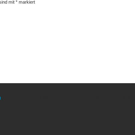
 sind mit
*
markiert
g
meinen Link. Euch kostet es keinen Cent mehr, während ich als Amaz