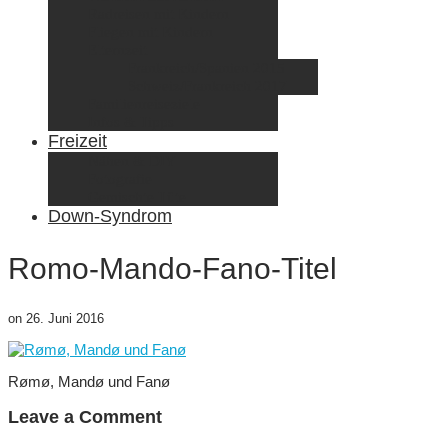
Radreisen mit Kindern
Fliegen mit Kindern
Elternzeit
Frankreich/Spanien 2015
Schweiz/Frankreich 2017
Familienreiseziele
Infos & Tipps
Freizeit
Nähen & DIY
Fotografie
Gemischte Tüte
Down-Syndrom
Romo-Mando-Fano-Titel
on
26. Juni 2016
Rømø, Mandø und Fanø
Leave a Comment