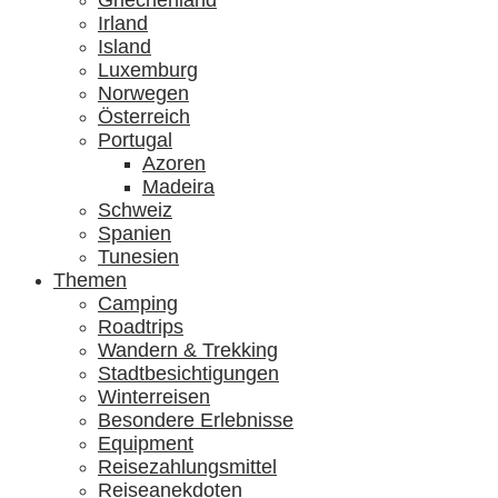
Griechenland
Irland
Island
Luxemburg
Norwegen
Österreich
Portugal
Azoren
Madeira
Schweiz
Spanien
Tunesien
Themen
Camping
Roadtrips
Wandern & Trekking
Stadtbesichtigungen
Winterreisen
Besondere Erlebnisse
Equipment
Reisezahlungsmittel
Reiseanekdoten