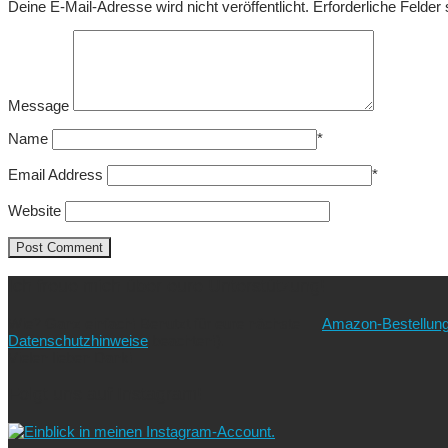
Deine E-Mail-Adresse wird nicht veröffentlicht.
Erforderliche Felder
Message
Name
*
Email Address
*
Website
Ich freue mich über eure Unterstützung!
Wie? Ganz einfach! Benutzt für eure nächste
Amazon-Bestellun
Datenschutzhinweise
beachten!).
Vielen lieben Dank!
Folgt uns auf Instagram!