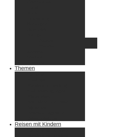
Griechenland
Irland
Island
Luxemburg
Norwegen
Österreich
Portugal
Azoren
Madeira
Schweiz
Spanien
Tunesien
Themen
Camping
Roadtrips
Wandern & Trekking
Stadtbesichtigungen
Winterreisen
Besondere Erlebnisse
Equipment
Reisezahlungsmittel
Reiseanekdoten
Reisen mit Kindern
Camping mit Kindern
Wandern mit Kindern