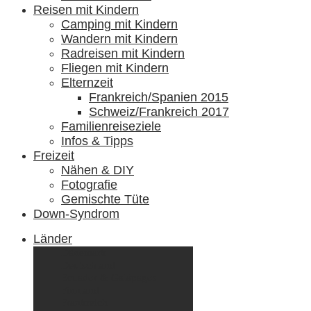
Reisen mit Kindern
Camping mit Kindern
Wandern mit Kindern
Radreisen mit Kindern
Fliegen mit Kindern
Elternzeit
Frankreich/Spanien 2015
Schweiz/Frankreich 2017
Familienreiseziele
Infos & Tipps
Freizeit
Nähen & DIY
Fotografie
Gemischte Tüte
Down-Syndrom
Länder
Dänemark
Deutschland
Ecuador & Galápagos
Finnland
Frankreich