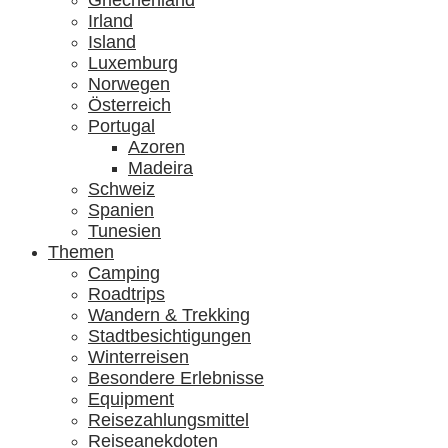
Griechenland
Irland
Island
Luxemburg
Norwegen
Österreich
Portugal
Azoren
Madeira
Schweiz
Spanien
Tunesien
Themen
Camping
Roadtrips
Wandern & Trekking
Stadtbesichtigungen
Winterreisen
Besondere Erlebnisse
Equipment
Reisezahlungsmittel
Reiseanekdoten