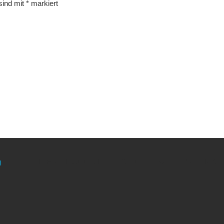
 sind mit
*
markiert
g
meinen Link. Euch kostet es keinen Cent mehr, während ich als Amaz