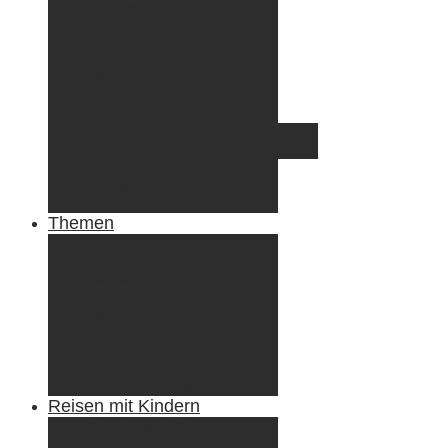
Griechenland
Irland
Island
Luxemburg
Norwegen
Österreich
Portugal
Azoren
Madeira
Schweiz
Spanien
Tunesien
Themen
Camping
Roadtrips
Wandern & Trekking
Stadtbesichtigungen
Winterreisen
Besondere Erlebnisse
Equipment
Reisezahlungsmittel
Reiseanekdoten
Reisen mit Kindern
Camping mit Kindern
Wandern mit Kindern