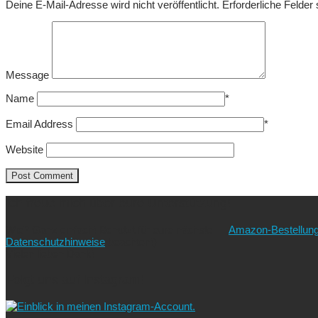
Deine E-Mail-Adresse wird nicht veröffentlicht.
Erforderliche Felder
Message
Name
*
Email Address
*
Website
Ich freue mich über eure Unterstützung!
Wie? Ganz einfach! Benutzt für eure nächste
Amazon-Bestellun
Datenschutzhinweise
beachten!).
Vielen lieben Dank!
Folgt uns auf Instagram!