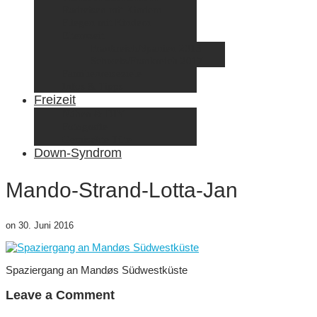
Radreisen mit Kindern
Fliegen mit Kindern
Elternzeit
Frankreich/Spanien 2015
Schweiz/Frankreich 2017
Familienreiseziele
Infos & Tipps
Freizeit
Nähen & DIY
Fotografie
Gemischte Tüte
Down-Syndrom
Mando-Strand-Lotta-Jan
on
30. Juni 2016
Spaziergang an Mandøs Südwestküste
Leave a Comment