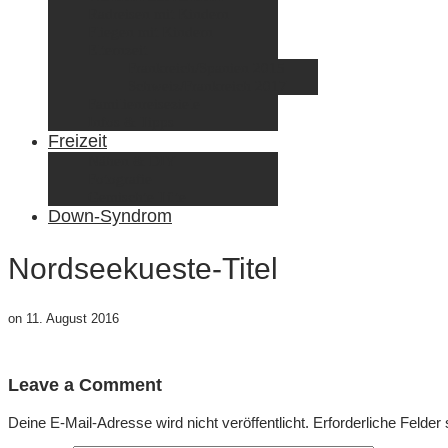
Radreisen mit Kindern
Fliegen mit Kindern
Elternzeit
Frankreich/Spanien 2015
Schweiz/Frankreich 2017
Familienreiseziele
Infos & Tipps
Freizeit
Nähen & DIY
Fotografie
Gemischte Tüte
Down-Syndrom
Nordseekueste-Titel
on
11. August 2016
Leave a Comment
Deine E-Mail-Adresse wird nicht veröffentlicht.
Erforderliche Felder