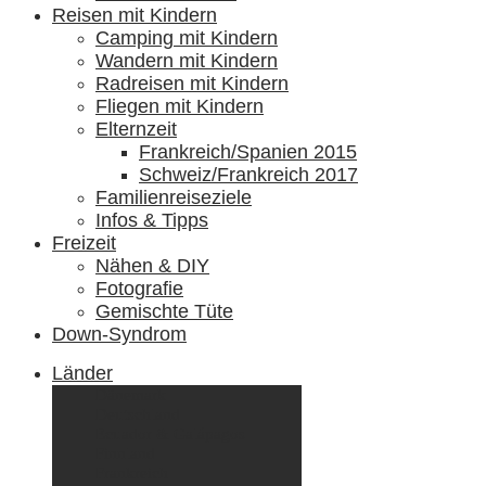
Reisen mit Kindern
Camping mit Kindern
Wandern mit Kindern
Radreisen mit Kindern
Fliegen mit Kindern
Elternzeit
Frankreich/Spanien 2015
Schweiz/Frankreich 2017
Familienreiseziele
Infos & Tipps
Freizeit
Nähen & DIY
Fotografie
Gemischte Tüte
Down-Syndrom
Länder
Dänemark
Deutschland
Ecuador & Galápagos
Finnland
Frankreich