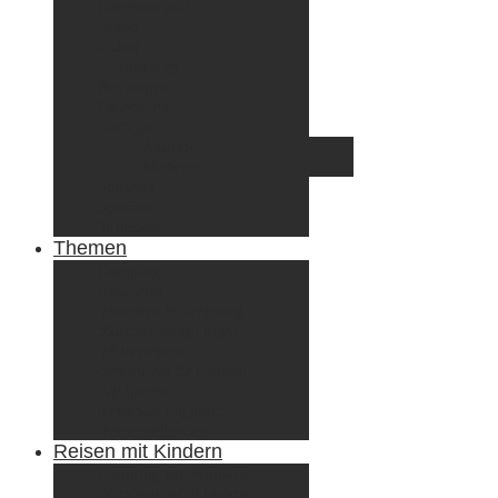
Griechenland
Irland
Island
Luxemburg
Norwegen
Österreich
Portugal
Azoren
Madeira
Schweiz
Spanien
Tunesien
Themen
Camping
Roadtrips
Wandern & Trekking
Stadtbesichtigungen
Winterreisen
Besondere Erlebnisse
Equipment
Reisezahlungsmittel
Reiseanekdoten
Reisen mit Kindern
Camping mit Kindern
Wandern mit Kindern