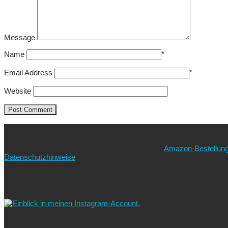
Message
Name
*
Email Address
*
Website
Ich freue mich über eure Unterstützung!
Wie? Ganz einfach! Benutzt für eure nächste
Amazon-Bestellun
Datenschutzhinweise
beachten!).
Vielen lieben Dank!
Folgt uns auf Instagram!
Ich blogge nach dem