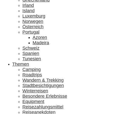
Griechenland
Irland
Island
Luxemburg
Norwegen
Österreich
Portugal
Azoren
Madeira
Schweiz
Spanien
Tunesien
Themen
Camping
Roadtrips
Wandern & Trekking
Stadtbesichtigungen
Winterreisen
Besondere Erlebnisse
Equipment
Reisezahlungsmittel
Reiseanekdoten