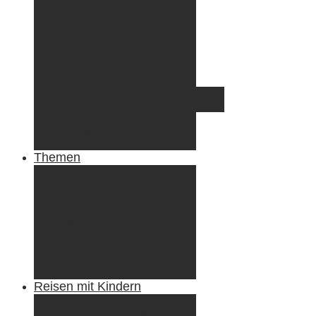
Griechenland
Irland
Island
Luxemburg
Norwegen
Österreich
Portugal
Azoren
Madeira
Schweiz
Spanien
Tunesien
Themen
Camping
Roadtrips
Wandern & Trekking
Stadtbesichtigungen
Winterreisen
Besondere Erlebnisse
Equipment
Reisezahlungsmittel
Reiseanekdoten
Reisen mit Kindern
Camping mit Kindern
Wandern mit Kindern