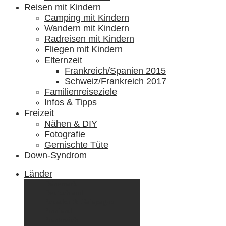
Reisen mit Kindern
Camping mit Kindern
Wandern mit Kindern
Radreisen mit Kindern
Fliegen mit Kindern
Elternzeit
Frankreich/Spanien 2015
Schweiz/Frankreich 2017
Familienreiseziele
Infos & Tipps
Freizeit
Nähen & DIY
Fotografie
Gemischte Tüte
Down-Syndrom
Länder
Dänemark
Deutschland
Ecuador & Galápagos
Finnland
Frankreich