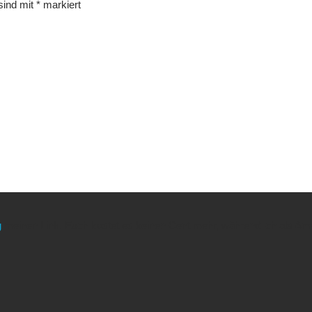
 sind mit
*
markiert
g
meinen Link. Euch kostet es keinen Cent mehr, während ich als Amaz