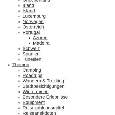
Griechenland
Irland
Island
Luxemburg
Norwegen
Österreich
Portugal
Azoren
Madeira
Schweiz
Spanien
Tunesien
Themen
Camping
Roadtrips
Wandern & Trekking
Stadtbesichtigungen
Winterreisen
Besondere Erlebnisse
Equipment
Reisezahlungsmittel
Reiseanekdoten