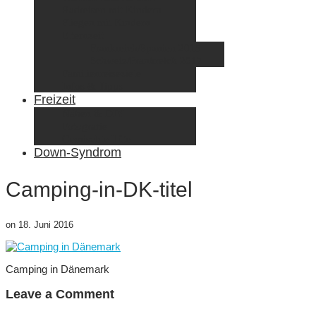
Radreisen mit Kindern
Fliegen mit Kindern
Elternzeit
Frankreich/Spanien 2015
Schweiz/Frankreich 2017
Familienreiseziele
Infos & Tipps
Freizeit
Nähen & DIY
Fotografie
Gemischte Tüte
Down-Syndrom
Camping-in-DK-titel
on
18. Juni 2016
Camping in Dänemark
Leave a Comment