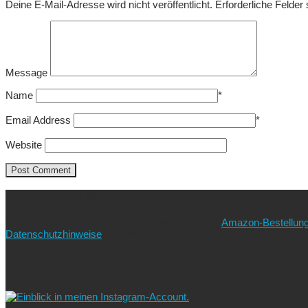
Deine E-Mail-Adresse wird nicht veröffentlicht.
Erforderliche Felder
Message
Name
*
Email Address
*
Website
Ich freue mich über eure Unterstützung!
Wie? Ganz einfach! Benutzt für eure nächste
Amazon-Bestellun
Datenschutzhinweise
beachten!).
Vielen lieben Dank!
Folgt uns auf Instagram!