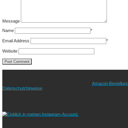
Message
Name
*
Email Address
*
Website
Ich freue mich über eure Unterstützung!
Wie? Ganz einfach! Benutzt für eure nächste
Amazon-Bestellun
Datenschutzhinweise
beachten!).
Vielen lieben Dank!
Folgt uns auf Instagram!
Ich blogge nach dem