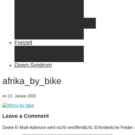
Radreisen mit Kindern
Fliegen mit Kindern
Elternzeit
Frankreich/Spanien 2015
Schweiz/Frankreich 2017
Familienreiseziele
Infos & Tipps
Freizeit
Nähen & DIY
Fotografie
Gemischte Tüte
Down-Syndrom
afrika_by_bike
on
13. Januar 2015
Leave a Comment
Deine E-Mail-Adresse wird nicht veröffentlicht.
Erforderliche Felder