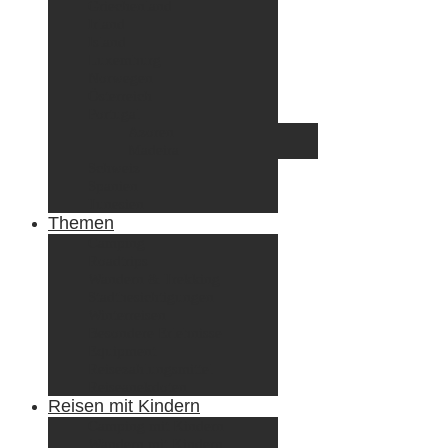
Griechenland
Irland
Island
Luxemburg
Norwegen
Österreich
Portugal
Azoren
Madeira
Schweiz
Spanien
Tunesien
Themen
Camping
Roadtrips
Wandern & Trekking
Stadtbesichtigungen
Winterreisen
Besondere Erlebnisse
Equipment
Reisezahlungsmittel
Reiseanekdoten
Reisen mit Kindern
Camping mit Kindern
Wandern mit Kindern