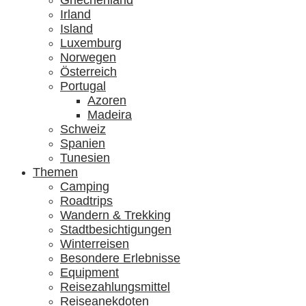
Griechenland
Irland
Island
Luxemburg
Norwegen
Österreich
Portugal
Azoren
Madeira
Schweiz
Spanien
Tunesien
Themen
Camping
Roadtrips
Wandern & Trekking
Stadtbesichtigungen
Winterreisen
Besondere Erlebnisse
Equipment
Reisezahlungsmittel
Reiseanekdoten