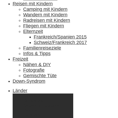
Reisen mit Kindern
Camping mit Kindern
Wandern mit Kindern
Radreisen mit Kindern
Fliegen mit Kindern
Elternzeit
Frankreich/Spanien 2015
Schweiz/Frankreich 2017
Familienreiseziele
Infos & Tipps
Freizeit
Nähen & DIY
Fotografie
Gemischte Tüte
Down-Syndrom
Länder
Dänemark
Deutschland
Ecuador & Galápagos
Finnland
Frankreich