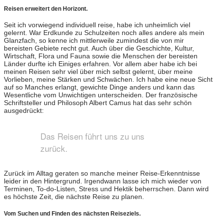
Reisen erweitert den Horizont.
Seit ich vorwiegend individuell reise, habe ich unheimlich viel
gelernt. War Erdkunde zu Schulzeiten noch alles andere als mein
Glanzfach, so kenne ich mittlerweile zumindest die von mir
bereisten Gebiete recht gut. Auch über die Geschichte, Kultur,
Wirtschaft, Flora und Fauna sowie die Menschen der bereisten
Länder durfte ich Einiges erfahren. Vor allem aber habe ich bei
meinen Reisen sehr viel über mich selbst gelernt, über meine
Vorlieben, meine Stärken und Schwächen. Ich habe eine neue Sicht
auf so Manches erlangt, gewichte Dinge anders und kann das
Wesentliche vom Unwichtigen unterscheiden. Der französische
Schriftsteller und Philosoph Albert Camus hat das sehr schön
ausgedrückt:
Das Reisen führt uns zu uns
zurück.
Zurück im Alltag geraten so manche meiner Reise-Erkenntnisse
leider in den Hintergrund. Irgendwann lasse ich mich wieder von
Terminen, To-do-Listen, Stress und Hektik beherrschen. Dann wird
es höchste Zeit, die nächste Reise zu planen.
Vom Suchen und Finden des nächsten Reiseziels.