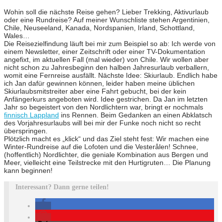
Wohin soll die nächste Reise gehen? Lieber Trekking, Aktivurlaub
oder eine Rundreise? Auf meiner Wunschliste stehen Argentinien,
Chile, Neuseeland, Kanada, Nordspanien, Irland, Schottland,
Wales…
Die Reisezielfindung läuft bei mir zum Beispiel so ab: Ich werde von
einem Newsletter, einer Zeitschrift oder einer TV-Dokumentation
angefixt, im aktuellen Fall (mal wieder) von Chile. Wir wollen aber
nicht schon zu Jahresbeginn den halben Jahresurlaub verballern,
womit eine Fernreise ausfällt. Nächste Idee: Skiurlaub. Endlich habe
ich Jan dafür gewinnen können, leider haben meine üblichen
Skiurlaubsmitstreiter aber eine Fahrt gebucht, bei der kein
Anfängerkurs angeboten wird. Idee gestrichen. Da Jan im letzten
Jahr so begeistert von den Nordlichtern war, bringt er nochmals
finnisch Lappland
ins Rennen. Beim Gedanken an einen Abklatsch
des Vorjahresurlaubs will bei mir der Funke noch nicht so recht
überspringen.
Plötzlich macht es „klick“ und das Ziel steht fest: Wir machen eine
Winter-Rundreise auf die Lofoten und die Vesterålen! Schnee,
(hoffentlich) Nordlichter, die geniale Kombination aus Bergen und
Meer, vielleicht eine Teilstrecke mit den Hurtigruten… Die Planung
kann beginnen!
Interessant? Dann gerne teilen!