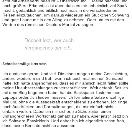
echt mit Arbeit verbunden ist – Überraschung… Meine nächste und
noch größere Erkenntnis ist aber, dass es mir unheimlich viel Spaß
macht, gedanklich und bildlich nochmals in die verschiedenen
Reisen einzutauchen, um daraus wiederum ein Stückchen Schwung
und gute Laune mit in den Alltag zu nehmen. Oder um es mit den
Worten des römischen Dichters Martial zu sagen:
Doppelt lebt, wer auch
Vergangenes genießt.
Schreiben will gelernt sein.
Ich quatsche gerne. Und viel. Die einen mögen meine Geschichten,
andere wiederum sind froh, wenn ich auch mal meinen Schnabel
halte. Ich hatte angenommen, dass es mir ähnlich leicht fallen sollte,
meine Urlaubserzählungen zu verschriftlichen. Weit gefehlt. Seit ich
mit dem Blog begonnen habe, hat die Backspace-Taste meines
Laptops ordentlich leiden müssen. Ich formuliere Sätze unzählige
Mal um, ohne die Aussagekraft entscheidend zu erhöhen. Ich ringe
nach Ausdrücken und Formulierungen, die mir einfach nicht
einfallen wollen. Dabei bin mir sicher, zu Schulzeiten einen
umfangreicheren Wortschatz gehabt zu haben. Aber jetzt? Jetzt bin
ich Software-Entwicklerin. Und daher bin ich eigentlich schon froh,
dass meine Berichte nicht so aussehen: