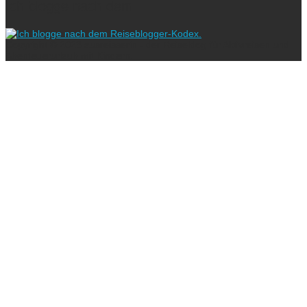
Ich blogge nach dem
Copyright © 2023 ausreisserin - der Reiseblog für Aktivreisen und
Abenteuerurlaub mit Kindern.