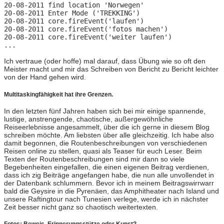
20-08-2011 find location 'Norwegen'
20-08-2011 Enter Mode ('TREKKING')
20-08-2011 core.fireEvent('laufen')
20-08-2011 core.fireEvent('fotos machen')
20-08-2011 core.fireEvent('weiter laufen')
...
Ich vertraue (oder hoffe) mal darauf, dass Übung wie so oft den
Meister macht und mir das Schreiben von Bericht zu Bericht leichter
von der Hand gehen wird.
Multitaskingfähigkeit hat ihre Grenzen.
In den letzten fünf Jahren haben sich bei mir einige spannende,
lustige, anstrengende, chaotische, außergewöhnliche
Reiseerlebnisse angesammelt, über die ich gerne in diesem Blog
schreiben möchte. Am liebsten über alle gleichzeitig. Ich habe also
damit begonnen, die Routenbeschreibungen von verschiedenen
Reisen online zu stellen, quasi als Teaser für euch Leser. Beim
Texten der Routenbeschreibungen sind mir dann so viele
Begebenheiten eingefallen, die einen eigenen Beitrag verdienen,
dass ich zig Beiträge angefangen habe, die nun alle unvollendet in
der Datenbank schlummern. Bevor ich in meinem Beitragswirrwarr
bald die Geysire in die Pyrenäen, das Amphitheater nach Island und
unsere Raftingtour nach Tunesien verlege, werde ich in nächster
Zeit besser nicht ganz so chaotisch weitertexten.
Fotos: Beweis, Erinnerungsstütze oder Kunst?