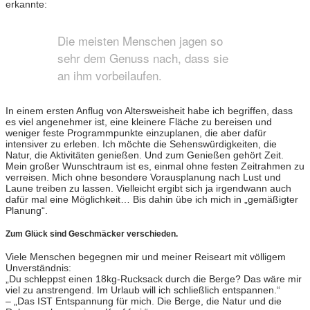
erkannte:
Die meisten Menschen jagen so
sehr dem Genuss nach, dass sie
an ihm vorbeilaufen.
In einem ersten Anflug von Altersweisheit habe ich begriffen, dass
es viel angenehmer ist, eine kleinere Fläche zu bereisen und
weniger feste Programmpunkte einzuplanen, die aber dafür
intensiver zu erleben. Ich möchte die Sehenswürdigkeiten, die
Natur, die Aktivitäten genießen. Und zum Genießen gehört Zeit.
Mein großer Wunschtraum ist es, einmal ohne festen Zeitrahmen zu
verreisen. Mich ohne besondere Vorausplanung nach Lust und
Laune treiben zu lassen. Vielleicht ergibt sich ja irgendwann auch
dafür mal eine Möglichkeit… Bis dahin übe ich mich in „gemäßigter
Planung“.
Zum Glück sind Geschmäcker verschieden.
Viele Menschen begegnen mir und meiner Reiseart mit völligem
Unverständnis:
„Du schleppst einen 18kg-Rucksack durch die Berge? Das wäre mir
viel zu anstrengend. Im Urlaub will ich schließlich entspannen.“
– „Das IST Entspannung für mich. Die Berge, die Natur und die