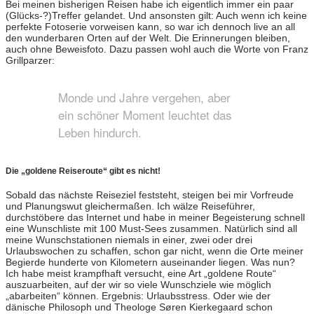
Bei meinen bisherigen Reisen habe ich eigentlich immer ein paar
(Glücks-?)Treffer gelandet. Und ansonsten gilt: Auch wenn ich keine
perfekte Fotoserie vorweisen kann, so war ich dennoch live an all
den wunderbaren Orten auf der Welt. Die Erinnerungen bleiben,
auch ohne Beweisfoto. Dazu passen wohl auch die Worte von Franz
Grillparzer:
Monde und Jahre vergehen, aber
ein schöner Moment leuchtet das
Leben hindurch.
Die „goldene Reiseroute“ gibt es nicht!
Sobald das nächste Reiseziel feststeht, steigen bei mir Vorfreude
und Planungswut gleichermaßen. Ich wälze Reiseführer,
durchstöbere das Internet und habe in meiner Begeisterung schnell
eine Wunschliste mit 100 Must-Sees zusammen. Natürlich sind all
meine Wunschstationen niemals in einer, zwei oder drei
Urlaubswochen zu schaffen, schon gar nicht, wenn die Orte meiner
Begierde hunderte von Kilometern auseinander liegen. Was nun?
Ich habe meist krampfhaft versucht, eine Art „goldene Route“
auszuarbeiten, auf der wir so viele Wunschziele wie möglich
„abarbeiten“ können. Ergebnis: Urlaubsstress. Oder wie der
dänische Philosoph und Theologe Søren Kierkegaard schon