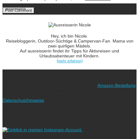
ausreisserin
Hey, ich bin Nicole.
Reisebloggerin, Outdoor-Süchtige & Campervan-Fan. Mama von
zwei quirligen Mädels.
Auf ausreisserin findet ihr Tipps für Aktivreisen und
Urlaubsabenteuer mit Kindern.
[mehr erfahren]
Ich freue mich über eure Unterstützung!
Wie? Ganz einfach! Benutzt für eure nächste
Amazon-Bestellung
meinen Link. Euch kostet es keinen Cent mehr, während ich als
Amazon-Partner an qualifizierten Verkäufen verdiene (bitte
Datenschutzhinweise
beachten!).
Vielen lieben Dank!
Folgt uns auf Instagram!