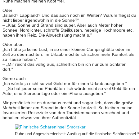
Ruhe machen meinen Kopf frei.“
Oder:
„Island? Lappland? Und das auch noch im Winter? Warum fliegst du
nicht lieber irgendwohin in die Sonne?“
– „Klar, Sonne und Strand sind super. Aber auch Meter hoher
Schnee, Nordlichter, schroffe Steilküsten, nebelige Hochmoore etc.
haben ihren Reiz. Die Abwechslung macht`s.“
Oder aber:
„Ich hätte ja keine Lust, in so einer kleinen Campinghütte oder im
Zelt zu übernachten. Im Urlaub möchte ich schon mehr Komfort als
zu Hause haben.“
– „Mir reicht das völlig aus, schließlich bin ich nur zum Schlafen
dort.“
Gerne auch:
„Ich würde ja nicht so viel Geld nur für einen Urlaub ausgeben.“
– „So hat jeder seine Prioritäten. Ich würde nicht so viel Geld für ein
Auto, eine Stereoanlage oder ein iPhone ausgeben.“
Mir persönlich ist es durchaus recht und sogar lieb, dass die große
Mehrheit lieber am Strand in der Sonne brutzelt. So bleiben meine
favorisierten Reiseziele von den Touristenmassen verschont und
behalten etwas von ihrer Authentizität.
Ruhe und Abgeschiedenheit: Ausflug auf die finnische Schäreninsel 