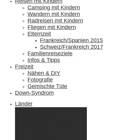
Reisen mit Kindern
Camping mit Kindern
Wandern mit Kindern
Radreisen mit Kindern
Fliegen mit Kindern
Elternzeit
Frankreich/Spanien 2015
Schweiz/Frankreich 2017
Familienreiseziele
Infos & Tipps
Freizeit
Nähen & DIY
Fotografie
Gemischte Tüte
Down-Syndrom
Länder
Dänemark
Deutschland
Ecuador & Galápagos
Finnland
Frankreich
Griechenland