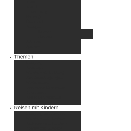
Irland
Island
Luxemburg
Norwegen
Österreich
Portugal
Azoren
Madeira
Schweiz
Spanien
Tunesien
Themen
Camping
Roadtrips
Wandern & Trekking
Stadtbesichtigungen
Winterreisen
Besondere Erlebnisse
Equipment
Reisezahlungsmittel
Reiseanekdoten
Reisen mit Kindern
Camping mit Kindern
Wandern mit Kindern
Radreisen mit Kindern
Fliegen mit Kindern