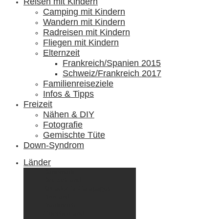
Reisen mit Kindern
Camping mit Kindern
Wandern mit Kindern
Radreisen mit Kindern
Fliegen mit Kindern
Elternzeit
Frankreich/Spanien 2015
Schweiz/Frankreich 2017
Familienreiseziele
Infos & Tipps
Freizeit
Nähen & DIY
Fotografie
Gemischte Tüte
Down-Syndrom
Länder
Dänemark
Deutschland
Ecuador & Galápagos
Finnland
Frankreich
Griechenland