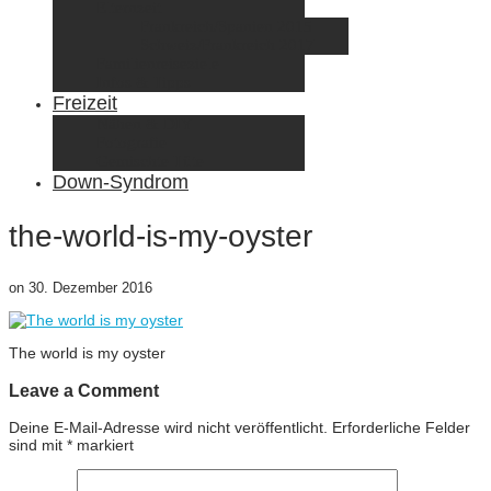
Elternzeit
Frankreich/Spanien 2015
Schweiz/Frankreich 2017
Familienreiseziele
Infos & Tipps
Freizeit
Nähen & DIY
Fotografie
Gemischte Tüte
Down-Syndrom
the-world-is-my-oyster
on
30. Dezember 2016
The world is my oyster
Leave a Comment
Deine E-Mail-Adresse wird nicht veröffentlicht.
Erforderliche Felder
sind mit
*
markiert