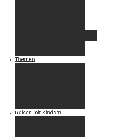
Irland
Island
Luxemburg
Norwegen
Österreich
Portugal
Azoren
Madeira
Schweiz
Spanien
Tunesien
Themen
Camping
Roadtrips
Wandern & Trekking
Stadtbesichtigungen
Winterreisen
Besondere Erlebnisse
Equipment
Reisezahlungsmittel
Reiseanekdoten
Reisen mit Kindern
Camping mit Kindern
Wandern mit Kindern
Radreisen mit Kindern
Fliegen mit Kindern