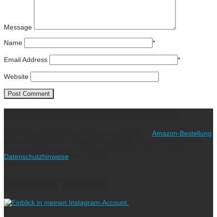
Message
Name
*
Email Address
*
Website
Ich freue mich über eure Unterstützung!
Wie? Ganz einfach! Benutzt für eure nächste
Amazon-Bestellung
meinen Link. Euch kostet es keinen Cent mehr, während ich als
Amazon-Partner an qualifizierten Verkäufen verdiene (bitte
Datenschutzhinweise
beachten!).
Vielen lieben Dank!
Folgt uns auf Instagram!