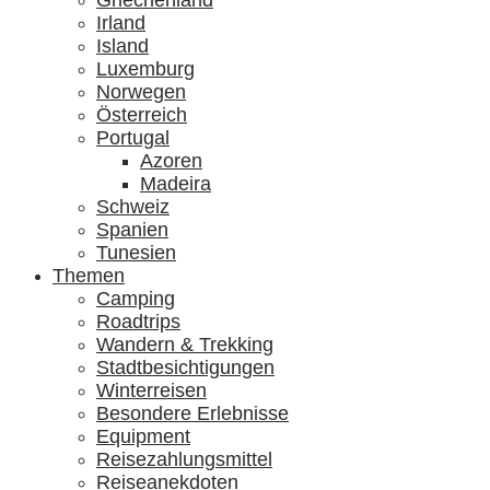
Griechenland
Irland
Island
Luxemburg
Norwegen
Österreich
Portugal
Azoren
Madeira
Schweiz
Spanien
Tunesien
Themen
Camping
Roadtrips
Wandern & Trekking
Stadtbesichtigungen
Winterreisen
Besondere Erlebnisse
Equipment
Reisezahlungsmittel
Reiseanekdoten