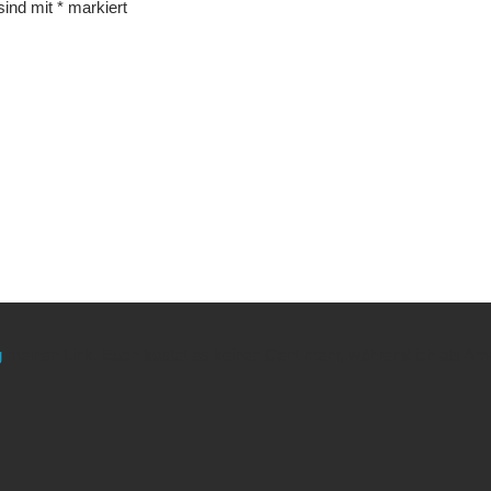
 sind mit
*
markiert
g
meinen Link. Euch kostet es keinen Cent mehr, während ich als Amaz