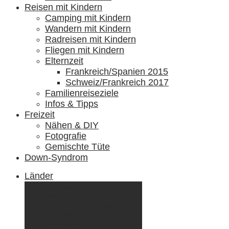
Reisen mit Kindern
Camping mit Kindern
Wandern mit Kindern
Radreisen mit Kindern
Fliegen mit Kindern
Elternzeit
Frankreich/Spanien 2015
Schweiz/Frankreich 2017
Familienreiseziele
Infos & Tipps
Freizeit
Nähen & DIY
Fotografie
Gemischte Tüte
Down-Syndrom
Länder
Dänemark
Deutschland
Ecuador & Galápagos
Finnland
Frankreich