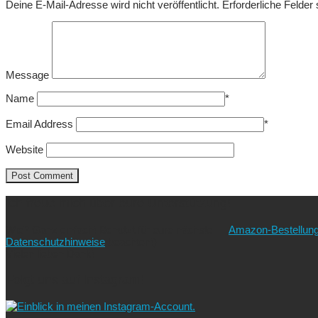
Deine E-Mail-Adresse wird nicht veröffentlicht.
Erforderliche Felder
Message
Name
*
Email Address
*
Website
Ich freue mich über eure Unterstützung!
Wie? Ganz einfach! Benutzt für eure nächste
Amazon-Bestellun
Datenschutzhinweise
beachten!).
Vielen lieben Dank!
Folgt uns auf Instagram!