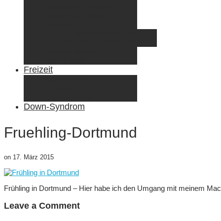
Radreisen mit Kindern
Fliegen mit Kindern
Elternzeit
Frankreich/Spanien 2015
Schweiz/Frankreich 2017
Familienreiseziele
Infos & Tipps
Freizeit
Nähen & DIY
Fotografie
Gemischte Tüte
Down-Syndrom
Fruehling-Dortmund
on
17. März 2015
Frühling in Dortmund – Hier habe ich den Umgang mit meinem Macro-
Leave a Comment