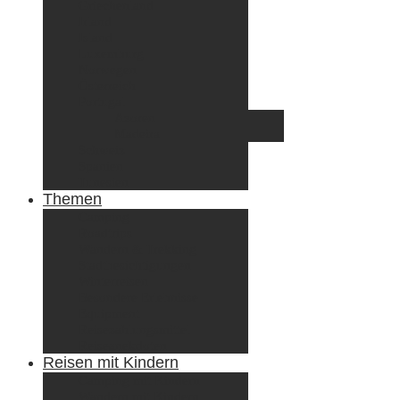
Griechenland
Irland
Island
Luxemburg
Norwegen
Österreich
Portugal
Azoren
Madeira
Schweiz
Spanien
Tunesien
Themen
Camping
Roadtrips
Wandern & Trekking
Stadtbesichtigungen
Winterreisen
Besondere Erlebnisse
Equipment
Reisezahlungsmittel
Reiseanekdoten
Reisen mit Kindern
Camping mit Kindern
Wandern mit Kindern