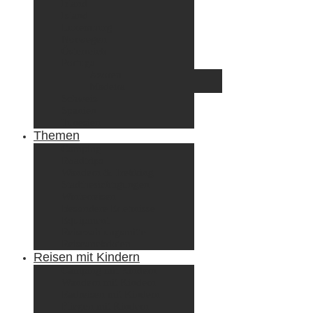
Irland
Island
Luxemburg
Norwegen
Österreich
Portugal
Azoren
Madeira
Schweiz
Spanien
Tunesien
Themen
Camping
Roadtrips
Wandern & Trekking
Stadtbesichtigungen
Winterreisen
Besondere Erlebnisse
Equipment
Reisezahlungsmittel
Reiseanekdoten
Reisen mit Kindern
Camping mit Kindern
Wandern mit Kindern
Radreisen mit Kindern
Fliegen mit Kindern