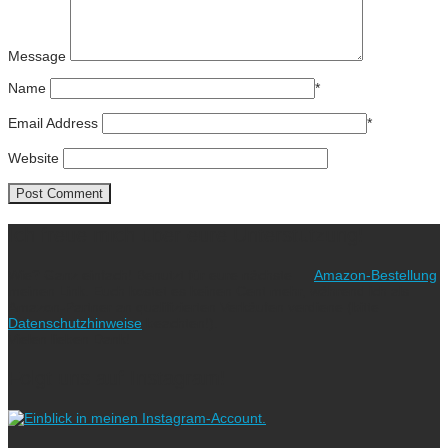
Message
Name
*
Email Address
*
Website
Ich freue mich über eure Unterstützung!
Wie? Ganz einfach! Benutzt für eure nächste
Amazon-Bestellung
meinen Link. Euch kostet es keinen Cent mehr, während ich als
Amazon-Partner an qualifizierten Verkäufen verdiene (bitte
Datenschutzhinweise
beachten!).
Vielen lieben Dank!
Folgt uns auf Instagram!