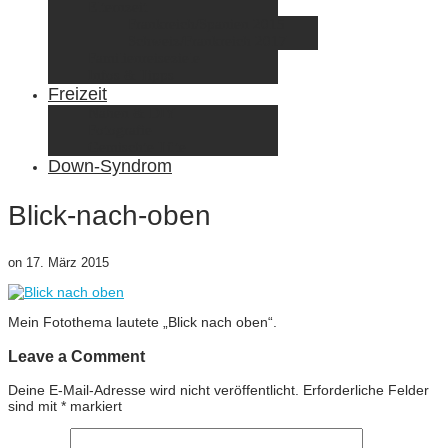
Elternzeit
Frankreich/Spanien 2015
Schweiz/Frankreich 2017
Familienreiseziele
Infos & Tipps
Freizeit
Nähen & DIY
Fotografie
Gemischte Tüte
Down-Syndrom
Blick-nach-oben
on
17. März 2015
Mein Fotothema lautete „Blick nach oben“.
Leave a Comment
Deine E-Mail-Adresse wird nicht veröffentlicht.
Erforderliche Felder
sind mit
*
markiert