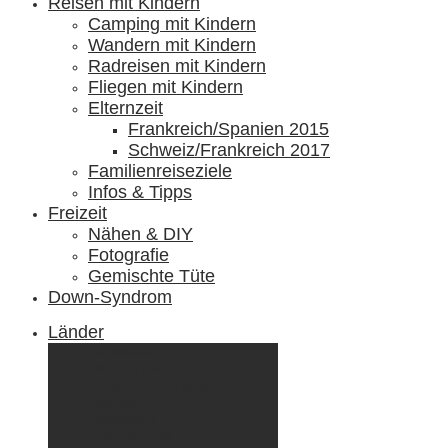
Reisen mit Kindern
Camping mit Kindern
Wandern mit Kindern
Radreisen mit Kindern
Fliegen mit Kindern
Elternzeit
Frankreich/Spanien 2015
Schweiz/Frankreich 2017
Familienreiseziele
Infos & Tipps
Freizeit
Nähen & DIY
Fotografie
Gemischte Tüte
Down-Syndrom
Länder
Dänemark
Deutschland
Ecuador & Galápagos
Finnland
Frankreich
Griechenland