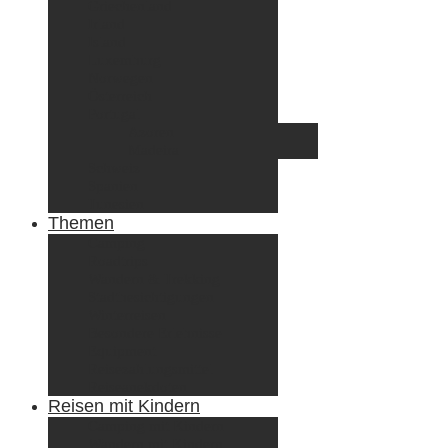
Griechenland
Irland
Island
Luxemburg
Norwegen
Österreich
Portugal
Azoren
Madeira
Schweiz
Spanien
Tunesien
Themen
Camping
Roadtrips
Wandern & Trekking
Stadtbesichtigungen
Winterreisen
Besondere Erlebnisse
Equipment
Reisezahlungsmittel
Reiseanekdoten
Reisen mit Kindern
Camping mit Kindern
Wandern mit Kindern