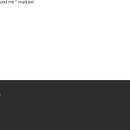
 sind mit
*
markiert
g
meinen Link. Euch kostet es keinen Cent mehr, während ich als Amaz