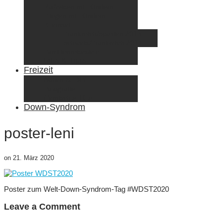
Radreisen mit Kindern
Fliegen mit Kindern
Elternzeit
Frankreich/Spanien 2015
Schweiz/Frankreich 2017
Familienreiseziele
Infos & Tipps
Freizeit
Nähen & DIY
Fotografie
Gemischte Tüte
Down-Syndrom
poster-leni
on
21. März 2020
Poster zum Welt-Down-Syndrom-Tag #WDST2020
Leave a Comment