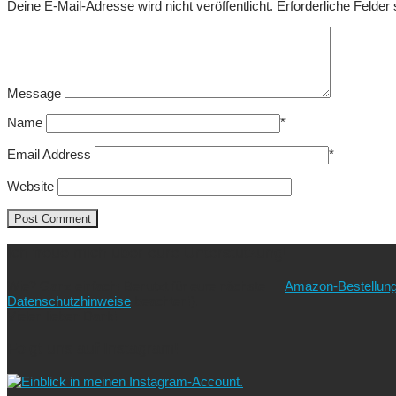
Deine E-Mail-Adresse wird nicht veröffentlicht.
Erforderliche Felder
Message
Name
*
Email Address
*
Website
Ich freue mich über eure Unterstützung!
Wie? Ganz einfach! Benutzt für eure nächste
Amazon-Bestellun
Datenschutzhinweise
beachten!).
Vielen lieben Dank!
Folgt uns auf Instagram!