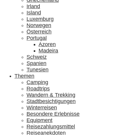
Griechenland
Irland
Island
Luxemburg
Norwegen
Österreich
Portugal
Azoren
Madeira
Schweiz
Spanien
Tunesien
Themen
Camping
Roadtrips
Wandern & Trekking
Stadtbesichtigungen
Winterreisen
Besondere Erlebnisse
Equipment
Reisezahlungsmittel
Reiseanekdoten