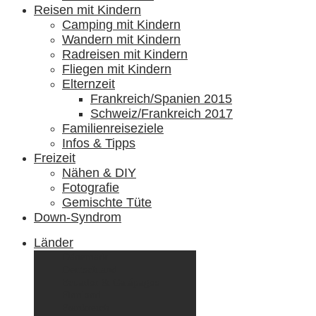
Reisen mit Kindern
Camping mit Kindern
Wandern mit Kindern
Radreisen mit Kindern
Fliegen mit Kindern
Elternzeit
Frankreich/Spanien 2015
Schweiz/Frankreich 2017
Familienreiseziele
Infos & Tipps
Freizeit
Nähen & DIY
Fotografie
Gemischte Tüte
Down-Syndrom
Länder
Dänemark
Deutschland
Ecuador & Galápagos
Finnland
Frankreich