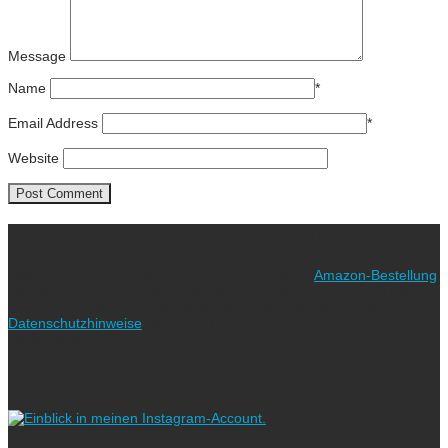
Message
Name
*
Email Address
*
Website
Ich freue mich über eure Unterstützung!
Wie? Ganz einfach! Benutzt für eure nächste
Amazon-Bestellung
meinen Link. Euch kostet es keinen Cent mehr, während ich als
Amazon-Partner an qualifizierten Verkäufen verdiene (bitte
Datenschutzhinweise
beachten!).
Vielen lieben Dank!
Folgt uns auf Instagram!