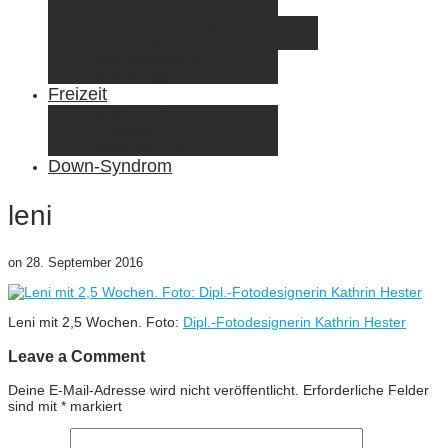
Elternzeit
Frankreich/Spanien 2015
Schweiz/Frankreich 2017
Familienreiseziele
Infos & Tipps
Freizeit
Nähen & DIY
Fotografie
Gemischte Tüte
Down-Syndrom
leni
on
28. September 2016
Leni mit 2,5 Wochen. Foto:
Dipl.-Fotodesignerin Kathrin Hester
Leave a Comment
Deine E-Mail-Adresse wird nicht veröffentlicht.
Erforderliche Felder
sind mit
*
markiert