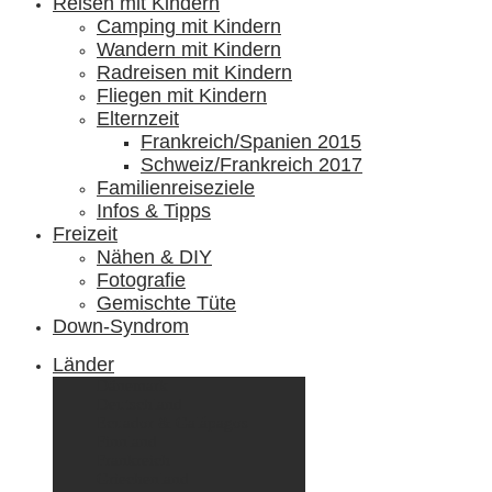
Reisen mit Kindern
Camping mit Kindern
Wandern mit Kindern
Radreisen mit Kindern
Fliegen mit Kindern
Elternzeit
Frankreich/Spanien 2015
Schweiz/Frankreich 2017
Familienreiseziele
Infos & Tipps
Freizeit
Nähen & DIY
Fotografie
Gemischte Tüte
Down-Syndrom
Länder
Dänemark
Deutschland
Ecuador & Galápagos
Finnland
Frankreich
Griechenland