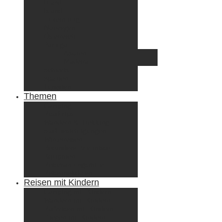
Irland
Island
Luxemburg
Norwegen
Österreich
Portugal
Azoren
Madeira
Schweiz
Spanien
Tunesien
Themen
Camping
Roadtrips
Wandern & Trekking
Stadtbesichtigungen
Winterreisen
Besondere Erlebnisse
Equipment
Reisezahlungsmittel
Reiseanekdoten
Reisen mit Kindern
Camping mit Kindern
Wandern mit Kindern
Radreisen mit Kindern
Fliegen mit Kindern