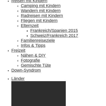
Reisen mit Kindern
Camping mit Kindern
Wandern mit Kindern
Radreisen mit Kindern
Fliegen mit Kindern
Elternzeit
Frankreich/Spanien 2015
Schweiz/Frankreich 2017
Familienreiseziele
Infos & Tipps
Freizeit
Nähen & DIY
Fotografie
Gemischte Tüte
Down-Syndrom
Länder
Dänemark
Deutschland
Ecuador & Galápagos
Finnland
Frankreich
Griechenland