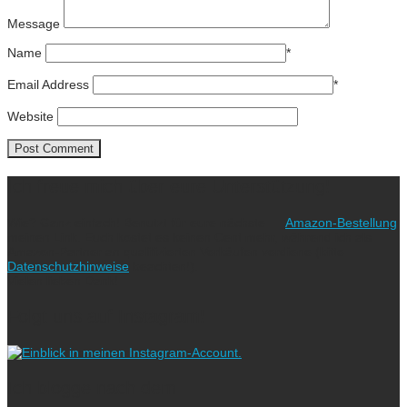
Message
Name
*
Email Address
*
Website
Ich freue mich über eure Unterstützung!
Wie? Ganz einfach! Benutzt für eure nächste
Amazon-Bestellung
meinen Link. Euch kostet es keinen Cent mehr, während ich als
Amazon-Partner an qualifizierten Verkäufen verdiene (bitte
Datenschutzhinweise
beachten!).
Vielen lieben Dank!
Folgt uns auf Instagram!
Ich blogge nach dem