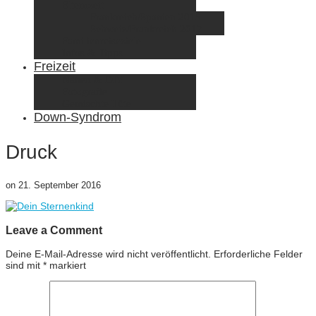
Elternzeit
Frankreich/Spanien 2015
Schweiz/Frankreich 2017
Familienreiseziele
Infos & Tipps
Freizeit
Nähen & DIY
Fotografie
Gemischte Tüte
Down-Syndrom
Druck
on
21. September 2016
Leave a Comment
Deine E-Mail-Adresse wird nicht veröffentlicht.
Erforderliche Felder
sind mit
*
markiert