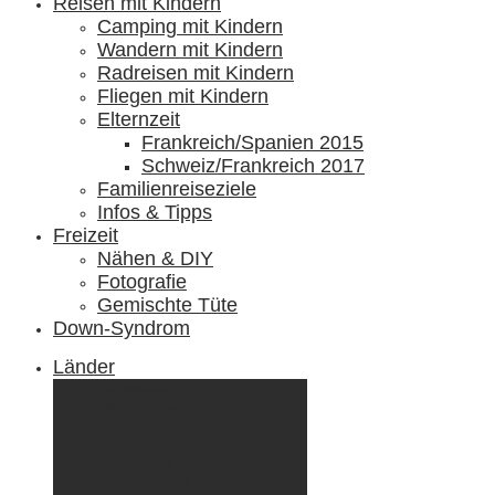
Reisen mit Kindern
Camping mit Kindern
Wandern mit Kindern
Radreisen mit Kindern
Fliegen mit Kindern
Elternzeit
Frankreich/Spanien 2015
Schweiz/Frankreich 2017
Familienreiseziele
Infos & Tipps
Freizeit
Nähen & DIY
Fotografie
Gemischte Tüte
Down-Syndrom
Länder
Dänemark
Deutschland
Ecuador & Galápagos
Finnland
Frankreich
Griechenland