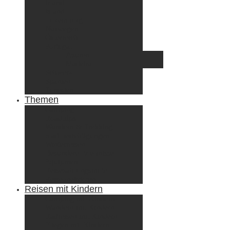
Irland
Island
Luxemburg
Norwegen
Österreich
Portugal
Azoren
Madeira
Schweiz
Spanien
Tunesien
Themen
Camping
Roadtrips
Wandern & Trekking
Stadtbesichtigungen
Winterreisen
Besondere Erlebnisse
Equipment
Reisezahlungsmittel
Reiseanekdoten
Reisen mit Kindern
Camping mit Kindern
Wandern mit Kindern
Radreisen mit Kindern
Fliegen mit Kindern