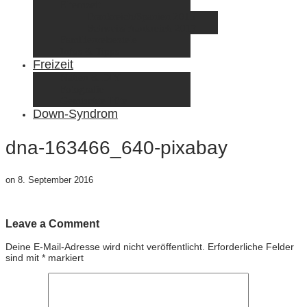
Elternzeit
Frankreich/Spanien 2015
Schweiz/Frankreich 2017
Familienreiseziele
Infos & Tipps
Freizeit
Nähen & DIY
Fotografie
Gemischte Tüte
Down-Syndrom
dna-163466_640-pixabay
on
8. September 2016
Leave a Comment
Deine E-Mail-Adresse wird nicht veröffentlicht.
Erforderliche Felder
sind mit
*
markiert