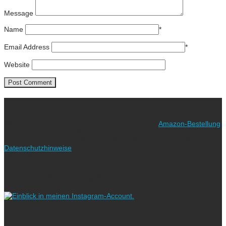
Message
Name
*
Email Address
*
Website
Ich freue mich über eure Unterstützung!
Wie? Ganz einfach! Benutzt für eure nächste
Amazon-Bestellung
meinen Link. Euch kostet es keinen Cent mehr, während ich als
Amazon-Partner an qualifizierten Verkäufen verdiene (bitte
Datenschutzhinweise
beachten!).
Vielen lieben Dank!
Folgt uns auf Instagram!
Ich blogge nach dem