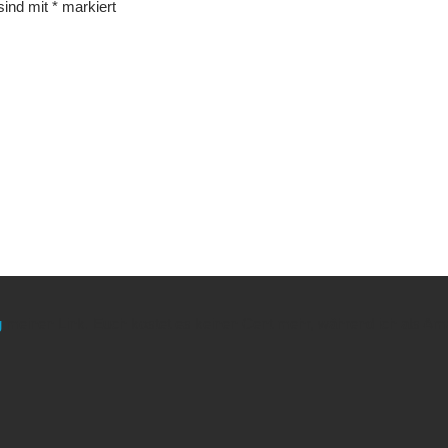
 sind mit
*
markiert
g
meinen Link. Euch kostet es keinen Cent mehr, während ich als Amaz