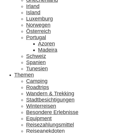
Griechenland
Irland
Island
Luxemburg
Norwegen
Österreich
Portugal
Azoren
Madeira
Schweiz
Spanien
Tunesien
Themen
Camping
Roadtrips
Wandern & Trekking
Stadtbesichtigungen
Winterreisen
Besondere Erlebnisse
Equipment
Reisezahlungsmittel
Reiseanekdoten