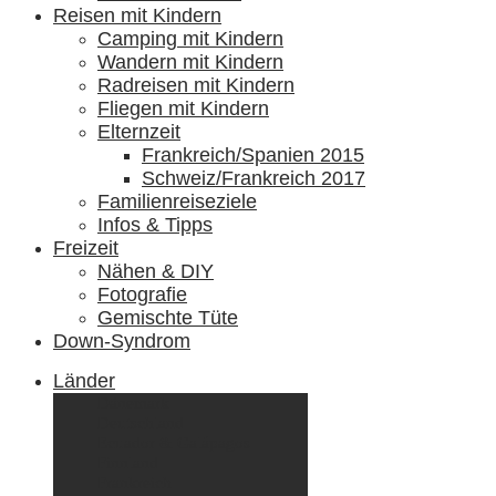
Reisen mit Kindern
Camping mit Kindern
Wandern mit Kindern
Radreisen mit Kindern
Fliegen mit Kindern
Elternzeit
Frankreich/Spanien 2015
Schweiz/Frankreich 2017
Familienreiseziele
Infos & Tipps
Freizeit
Nähen & DIY
Fotografie
Gemischte Tüte
Down-Syndrom
Länder
Dänemark
Deutschland
Ecuador & Galápagos
Finnland
Frankreich