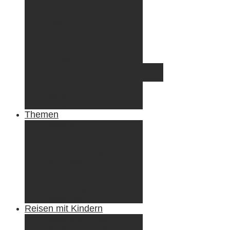
Griechenland
Irland
Island
Luxemburg
Norwegen
Österreich
Portugal
Azoren
Madeira
Schweiz
Spanien
Tunesien
Themen
Camping
Roadtrips
Wandern & Trekking
Stadtbesichtigungen
Winterreisen
Besondere Erlebnisse
Equipment
Reisezahlungsmittel
Reiseanekdoten
Reisen mit Kindern
Camping mit Kindern
Wandern mit Kindern