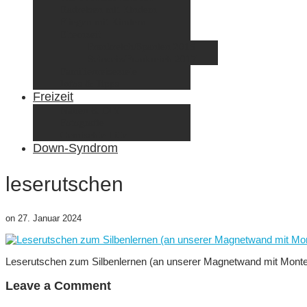
Radreisen mit Kindern
Fliegen mit Kindern
Elternzeit
Frankreich/Spanien 2015
Schweiz/Frankreich 2017
Familienreiseziele
Infos & Tipps
Freizeit
Nähen & DIY
Fotografie
Gemischte Tüte
Down-Syndrom
leserutschen
on
27. Januar 2024
Leserutschen zum Silbenlernen (an unserer Magnetwand mit Monte
Leave a Comment