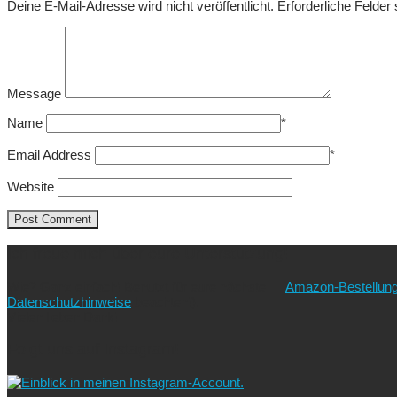
Deine E-Mail-Adresse wird nicht veröffentlicht.
Erforderliche Felder
Message
Name
*
Email Address
*
Website
Ich freue mich über eure Unterstützung!
Wie? Ganz einfach! Benutzt für eure nächste
Amazon-Bestellun
Datenschutzhinweise
beachten!).
Vielen lieben Dank!
Folgt uns auf Instagram!