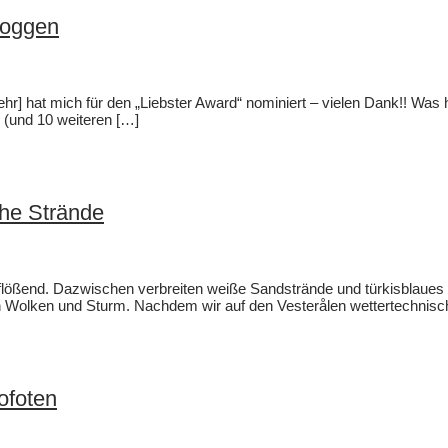
loggen
ehr] hat mich für den „Liebster Award“ nominiert – vielen Dank!! Was 
 (und 10 weiteren […]
che Strände
flößend. Dazwischen verbreiten weiße Sandstrände und türkisblaues Mee
n Wolken und Sturm. Nachdem wir auf den Vesterålen wettertechnisc
ofoten