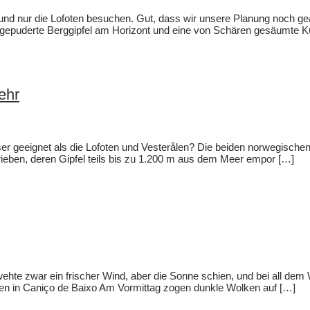
sen und nur die Lofoten besuchen. Gut, dass wir unsere Planung noch 
ß gepuderte Berggipfel am Horizont und eine von Schären gesäumte K
ehr
esser geeignet als die Lofoten und Vesterålen? Die beiden norwegisch
ieben, deren Gipfel teils bis zu 1.200 m aus dem Meer empor […]
 zwar ein frischer Wind, aber die Sonne schien, und bei all dem Wett
llen in Caniço de Baixo Am Vormittag zogen dunkle Wolken auf […]