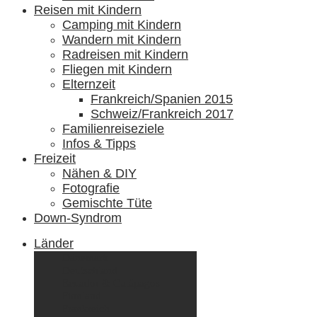
Reisen mit Kindern
Camping mit Kindern
Wandern mit Kindern
Radreisen mit Kindern
Fliegen mit Kindern
Elternzeit
Frankreich/Spanien 2015
Schweiz/Frankreich 2017
Familienreiseziele
Infos & Tipps
Freizeit
Nähen & DIY
Fotografie
Gemischte Tüte
Down-Syndrom
Länder
Dänemark
Deutschland
Ecuador & Galápagos
Finnland
Frankreich