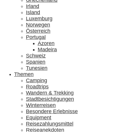
Griechenland
Irland
Island
Luxemburg
Norwegen
Österreich
Portugal
Azoren
Madeira
Schweiz
Spanien
Tunesien
Themen
Camping
Roadtrips
Wandern & Trekking
Stadtbesichtigungen
Winterreisen
Besondere Erlebnisse
Equipment
Reisezahlungsmittel
Reiseanekdoten