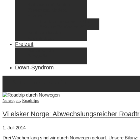
Radreisen mit Kindern
Fliegen mit Kindern
Elternzeit
Frankreich/Spanien 2015
Schweiz/Frankreich 2017
Familienreiseziele
Infos & Tipps
Freizeit
Nähen & DIY
Fotografie
Gemischte Tüte
Down-Syndrom
Autor:
ausreisserin
,
Norwegen
Roadtrips
Vi elsker Norge: Abwechslungsreicher Roadt
1. Juli 2014
Drei Wochen lang sind wir durch Norwegen getourt. Unsere Bilanz: