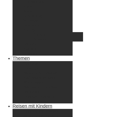
Griechenland
Irland
Island
Luxemburg
Norwegen
Österreich
Portugal
Azoren
Madeira
Schweiz
Spanien
Tunesien
Themen
Camping
Roadtrips
Wandern & Trekking
Stadtbesichtigungen
Winterreisen
Besondere Erlebnisse
Equipment
Reisezahlungsmittel
Reiseanekdoten
Reisen mit Kindern
Camping mit Kindern
Wandern mit Kindern