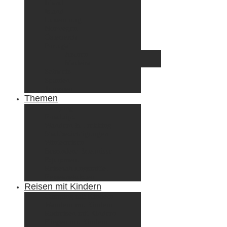
Irland
Island
Luxemburg
Norwegen
Österreich
Portugal
Azoren
Madeira
Schweiz
Spanien
Tunesien
Themen
Camping
Roadtrips
Wandern & Trekking
Stadtbesichtigungen
Winterreisen
Besondere Erlebnisse
Equipment
Reisezahlungsmittel
Reiseanekdoten
Reisen mit Kindern
Camping mit Kindern
Wandern mit Kindern
Radreisen mit Kindern
Fliegen mit Kindern