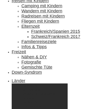
Reisen mit Kindern
Camping mit Kindern
Wandern mit Kindern
Radreisen mit Kindern
Fliegen mit Kindern
Elternzeit
Frankreich/Spanien 2015
Schweiz/Frankreich 2017
Familienreiseziele
Infos & Tipps
Freizeit
Nähen & DIY
Fotografie
Gemischte Tüte
Down-Syndrom
Länder
Dänemark
Deutschland
Ecuador & Galápagos
Finnland
Frankreich
Griechenland