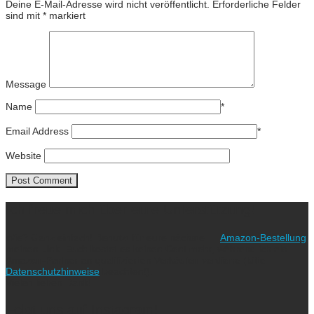
Deine E-Mail-Adresse wird nicht veröffentlicht.
Erforderliche Felder
sind mit
*
markiert
Message
Name
*
Email Address
*
Website
Ich freue mich über eure Unterstützung!
Wie? Ganz einfach! Benutzt für eure nächste
Amazon-Bestellung
meinen Link. Euch kostet es keinen Cent mehr, während ich als
Amazon-Partner an qualifizierten Verkäufen verdiene (bitte
Datenschutzhinweise
beachten!).
Vielen lieben Dank!
Folgt uns auf Instagram!