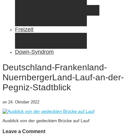
Elternzeit
Frankreich/Spanien 2015
Schweiz/Frankreich 2017
Familienreiseziele
Infos & Tipps
Freizeit
Nähen & DIY
Fotografie
Gemischte Tüte
Down-Syndrom
Deutschland-Frankenland-
NuernbergerLand-Lauf-an-der-
Pegniz-Stadtblick
on
24. Oktober 2022
Ausblick von der gedeckten Brücke auf Lauf
Leave a Comment