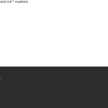
 sind mit
*
markiert
g
meinen Link. Euch kostet es keinen Cent mehr, während ich als Amaz