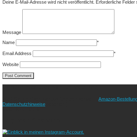
Deine E-Mail-Adresse wird nicht veröffentlicht.
Erforderliche Felder
Message
Name
*
Email Address
*
Website
Ich freue mich über eure Unterstützung!
Wie? Ganz einfach! Benutzt für eure nächste
Amazon-Bestellun
Datenschutzhinweise
beachten!).
Vielen lieben Dank!
Folgt uns auf Instagram!