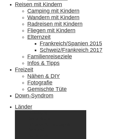
Reisen mit Kindern
Camping mit Kindern
Wandern mit Kindern
Radreisen mit Kindern
Fliegen mit Kindern
Elternzeit
Frankreich/Spanien 2015
Schweiz/Frankreich 2017
Familienreiseziele
Infos & Tipps
Freizeit
Nähen & DIY
Fotografie
Gemischte Tüte
Down-Syndrom
Länder
Dänemark
Deutschland
Ecuador & Galápagos
Finnland
Frankreich