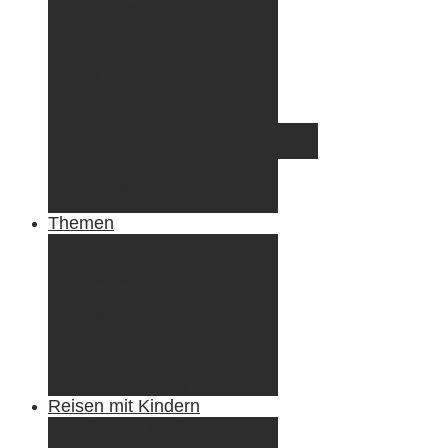
Griechenland
Irland
Island
Luxemburg
Norwegen
Österreich
Portugal
Azoren
Madeira
Schweiz
Spanien
Tunesien
Themen
Camping
Roadtrips
Wandern & Trekking
Stadtbesichtigungen
Winterreisen
Besondere Erlebnisse
Equipment
Reisezahlungsmittel
Reiseanekdoten
Reisen mit Kindern
Camping mit Kindern
Wandern mit Kindern