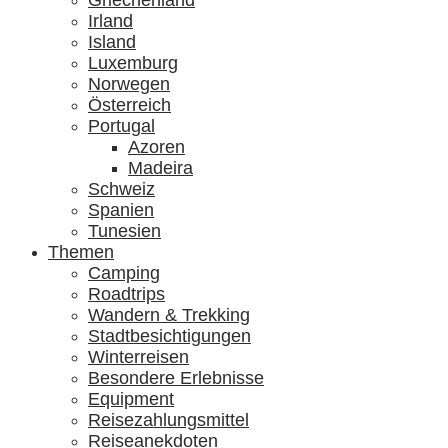
Griechenland
Irland
Island
Luxemburg
Norwegen
Österreich
Portugal
Azoren
Madeira
Schweiz
Spanien
Tunesien
Themen
Camping
Roadtrips
Wandern & Trekking
Stadtbesichtigungen
Winterreisen
Besondere Erlebnisse
Equipment
Reisezahlungsmittel
Reiseanekdoten