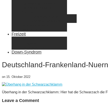
Radreisen mit Kindern
Fliegen mit Kindern
Elternzeit
Frankreich/Spanien 2015
Schweiz/Frankreich 2017
Familienreiseziele
Infos & Tipps
Freizeit
Nähen & DIY
Fotografie
Gemischte Tüte
Down-Syndrom
Deutschland-Frankenland-Nuer
on
15. Oktober 2022
Überhang in der Schwarzachklamm: Hier hat die Schwarzach die Fe
Leave a Comment