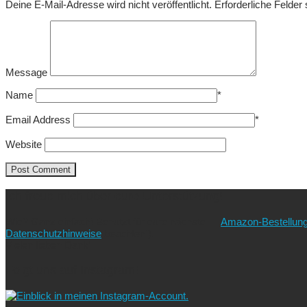
Deine E-Mail-Adresse wird nicht veröffentlicht.
Erforderliche Felder
Message
Name
*
Email Address
*
Website
Ich freue mich über eure Unterstützung!
Wie? Ganz einfach! Benutzt für eure nächste
Amazon-Bestellun
Datenschutzhinweise
beachten!).
Vielen lieben Dank!
Folgt uns auf Instagram!