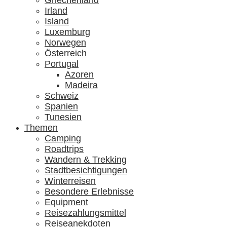
Griechenland
Irland
Island
Luxemburg
Norwegen
Österreich
Portugal
Azoren
Madeira
Schweiz
Spanien
Tunesien
Themen
Camping
Roadtrips
Wandern & Trekking
Stadtbesichtigungen
Winterreisen
Besondere Erlebnisse
Equipment
Reisezahlungsmittel
Reiseanekdoten