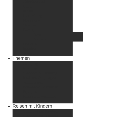
Griechenland
Irland
Island
Luxemburg
Norwegen
Österreich
Portugal
Azoren
Madeira
Schweiz
Spanien
Tunesien
Themen
Camping
Roadtrips
Wandern & Trekking
Stadtbesichtigungen
Winterreisen
Besondere Erlebnisse
Equipment
Reisezahlungsmittel
Reiseanekdoten
Reisen mit Kindern
Camping mit Kindern
Wandern mit Kindern