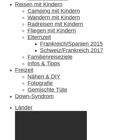
Reisen mit Kindern
Camping mit Kindern
Wandern mit Kindern
Radreisen mit Kindern
Fliegen mit Kindern
Elternzeit
Frankreich/Spanien 2015
Schweiz/Frankreich 2017
Familienreiseziele
Infos & Tipps
Freizeit
Nähen & DIY
Fotografie
Gemischte Tüte
Down-Syndrom
Länder
Dänemark
Deutschland
Ecuador & Galápagos
Finnland
Frankreich