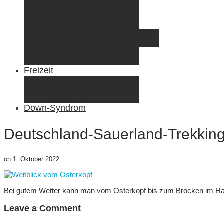
Radreisen mit Kindern
Fliegen mit Kindern
Elternzeit
Frankreich/Spanien 2015
Schweiz/Frankreich 2017
Familienreiseziele
Infos & Tipps
Freizeit
Nähen & DIY
Fotografie
Gemischte Tüte
Down-Syndrom
Deutschland-Sauerland-Trekking
on
1. Oktober 2022
Bei gutem Wetter kann man vom Osterkopf bis zum Brocken im Har
Leave a Comment