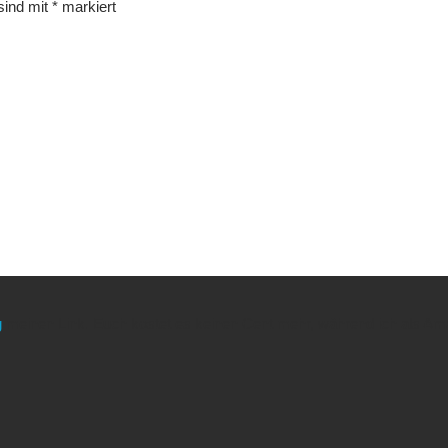
 sind mit
*
markiert
g
meinen Link. Euch kostet es keinen Cent mehr, während ich als Amaz