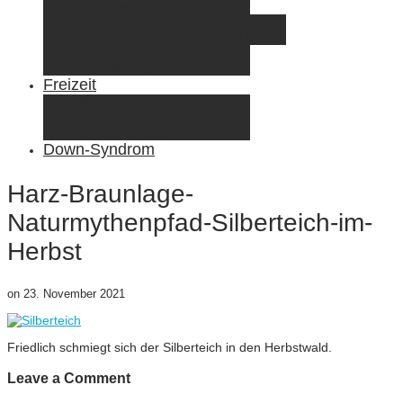
Elternzeit
Frankreich/Spanien 2015
Schweiz/Frankreich 2017
Familienreiseziele
Infos & Tipps
Freizeit
Nähen & DIY
Fotografie
Gemischte Tüte
Down-Syndrom
Harz-Braunlage-
Naturmythenpfad-Silberteich-im-
Herbst
on
23. November 2021
Friedlich schmiegt sich der Silberteich in den Herbstwald.
Leave a Comment