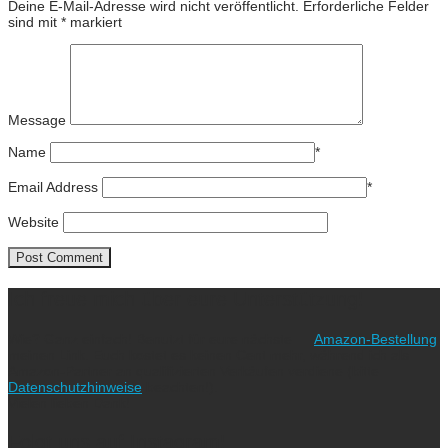
Deine E-Mail-Adresse wird nicht veröffentlicht.
Erforderliche Felder
sind mit
*
markiert
Message
Name
*
Email Address
*
Website
Ich freue mich über eure Unterstützung!
Wie? Ganz einfach! Benutzt für eure nächste
Amazon-Bestellung
meinen Link. Euch kostet es keinen Cent mehr, während ich als
Amazon-Partner an qualifizierten Verkäufen verdiene (bitte
Datenschutzhinweise
beachten!).
Vielen lieben Dank!
Folgt uns auf Instagram!