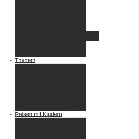
Irland
Island
Luxemburg
Norwegen
Österreich
Portugal
Azoren
Madeira
Schweiz
Spanien
Tunesien
Themen
Camping
Roadtrips
Wandern & Trekking
Stadtbesichtigungen
Winterreisen
Besondere Erlebnisse
Equipment
Reisezahlungsmittel
Reiseanekdoten
Reisen mit Kindern
Camping mit Kindern
Wandern mit Kindern
Radreisen mit Kindern
Fliegen mit Kindern