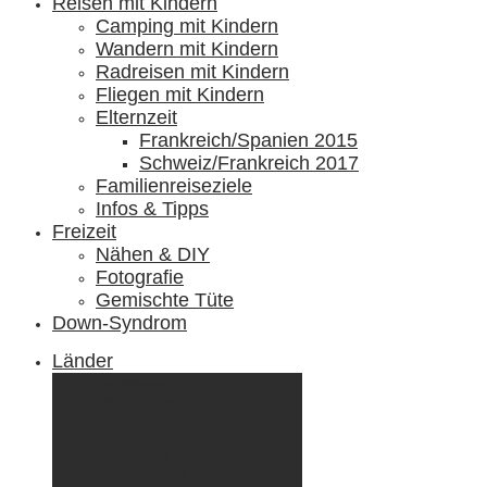
Reisen mit Kindern
Camping mit Kindern
Wandern mit Kindern
Radreisen mit Kindern
Fliegen mit Kindern
Elternzeit
Frankreich/Spanien 2015
Schweiz/Frankreich 2017
Familienreiseziele
Infos & Tipps
Freizeit
Nähen & DIY
Fotografie
Gemischte Tüte
Down-Syndrom
Länder
Dänemark
Deutschland
Ecuador & Galápagos
Finnland
Frankreich
Griechenland