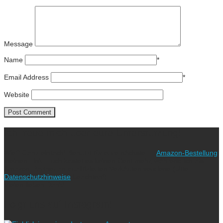
Message
Name
*
Email Address
*
Website
Ich freue mich über eure Unterstützung!
Wie? Ganz einfach! Benutzt für eure nächste
Amazon-Bestellung
meinen Link. Euch kostet es keinen Cent mehr, während ich als
Amazon-Partner an qualifizierten Verkäufen verdiene (bitte
Datenschutzhinweise
beachten!).
Vielen lieben Dank!
Folgt uns auf Instagram!