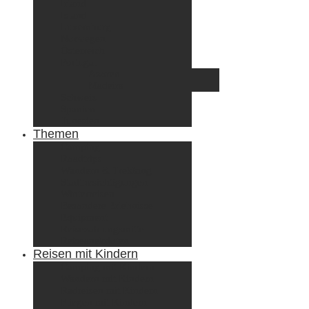
Irland
Island
Luxemburg
Norwegen
Österreich
Portugal
Azoren
Madeira
Schweiz
Spanien
Tunesien
Themen
Camping
Roadtrips
Wandern & Trekking
Stadtbesichtigungen
Winterreisen
Besondere Erlebnisse
Equipment
Reisezahlungsmittel
Reiseanekdoten
Reisen mit Kindern
Camping mit Kindern
Wandern mit Kindern
Radreisen mit Kindern
Fliegen mit Kindern