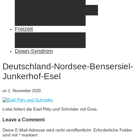
Elternzeit
Frankreich/Spanien 2015
Schweiz/Frankreich 2017
Familienreiseziele
Infos & Tipps
Freizeit
Nähen & DIY
Fotografie
Gemischte Tüte
Down-Syndrom
Deutschland-Nordsee-Bensersiel-
Junkerhof-Esel
on
1. November 2020
Lotta füttert die Esel Pitty und Schröder mit Gras.
Leave a Comment
Deine E-Mail-Adresse wird nicht veröffentlicht.
Erforderliche Felder
sind mit
*
markiert