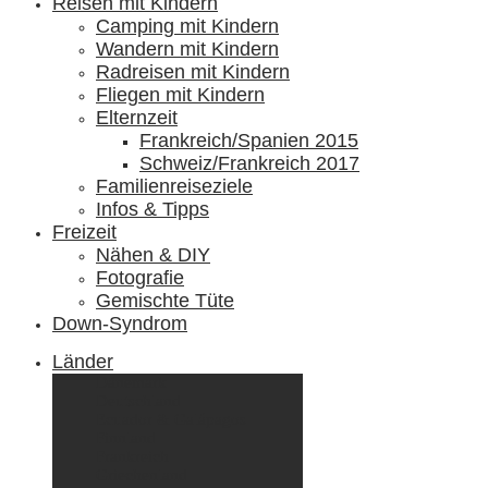
Reisen mit Kindern
Camping mit Kindern
Wandern mit Kindern
Radreisen mit Kindern
Fliegen mit Kindern
Elternzeit
Frankreich/Spanien 2015
Schweiz/Frankreich 2017
Familienreiseziele
Infos & Tipps
Freizeit
Nähen & DIY
Fotografie
Gemischte Tüte
Down-Syndrom
Länder
Dänemark
Deutschland
Ecuador & Galápagos
Finnland
Frankreich
Griechenland