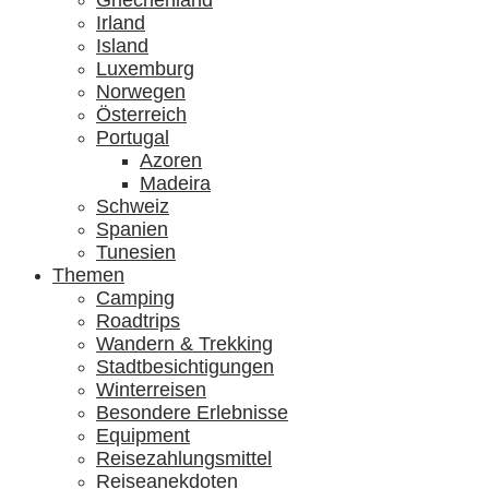
Griechenland
Irland
Island
Luxemburg
Norwegen
Österreich
Portugal
Azoren
Madeira
Schweiz
Spanien
Tunesien
Themen
Camping
Roadtrips
Wandern & Trekking
Stadtbesichtigungen
Winterreisen
Besondere Erlebnisse
Equipment
Reisezahlungsmittel
Reiseanekdoten