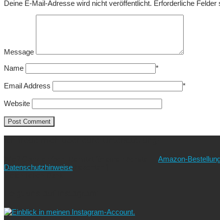
Deine E-Mail-Adresse wird nicht veröffentlicht.
Erforderliche Felder
Message
Name
*
Email Address
*
Website
Ich freue mich über eure Unterstützung!
Wie? Ganz einfach! Benutzt für eure nächste
Amazon-Bestellun
Datenschutzhinweise
beachten!).
Vielen lieben Dank!
Folgt uns auf Instagram!