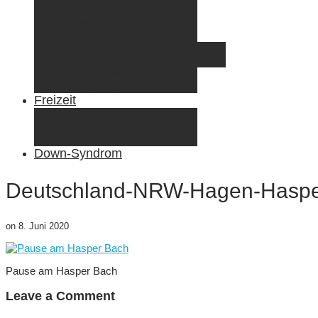
Radreisen mit Kindern
Fliegen mit Kindern
Elternzeit
Frankreich/Spanien 2015
Schweiz/Frankreich 2017
Familienreiseziele
Infos & Tipps
Freizeit
Nähen & DIY
Fotografie
Gemischte Tüte
Down-Syndrom
Deutschland-NRW-Hagen-Haspe
on
8. Juni 2020
Pause am Hasper Bach
Leave a Comment