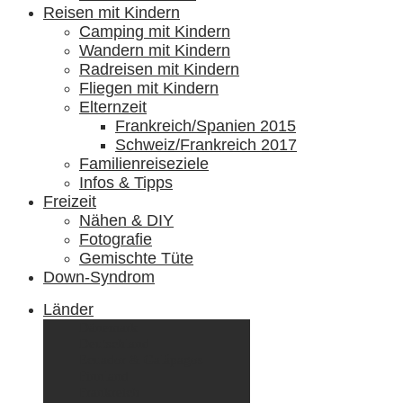
Reisen mit Kindern
Camping mit Kindern
Wandern mit Kindern
Radreisen mit Kindern
Fliegen mit Kindern
Elternzeit
Frankreich/Spanien 2015
Schweiz/Frankreich 2017
Familienreiseziele
Infos & Tipps
Freizeit
Nähen & DIY
Fotografie
Gemischte Tüte
Down-Syndrom
Länder
Dänemark
Deutschland
Ecuador & Galápagos
Finnland
Frankreich