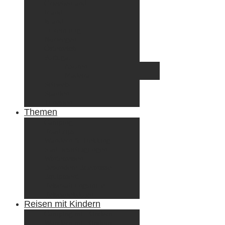
Griechenland
Irland
Island
Luxemburg
Norwegen
Österreich
Portugal
Azoren
Madeira
Schweiz
Spanien
Tunesien
Themen
Camping
Roadtrips
Wandern & Trekking
Stadtbesichtigungen
Winterreisen
Besondere Erlebnisse
Equipment
Reisezahlungsmittel
Reiseanekdoten
Reisen mit Kindern
Camping mit Kindern
Wandern mit Kindern