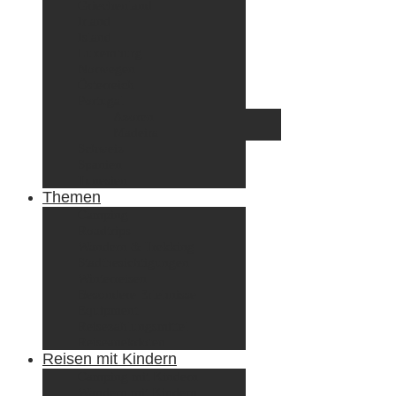
Griechenland
Irland
Island
Luxemburg
Norwegen
Österreich
Portugal
Azoren
Madeira
Schweiz
Spanien
Tunesien
Themen
Camping
Roadtrips
Wandern & Trekking
Stadtbesichtigungen
Winterreisen
Besondere Erlebnisse
Equipment
Reisezahlungsmittel
Reiseanekdoten
Reisen mit Kindern
Camping mit Kindern
Wandern mit Kindern