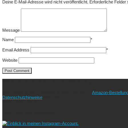
Deine E-Mail-Adresse wird nicht veröffentlicht.
Erforderliche Felder
Message
Name
*
Email Address
*
Website
Ich freue mich über eure Unterstützung!
Wie? Ganz einfach! Benutzt für eure nächste
Amazon-Bestellun
Datenschutzhinweise
beachten!).
Vielen lieben Dank!
Folgt uns auf Instagram!