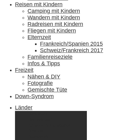
Reisen mit Kindern
Camping mit Kindern
Wandern mit Kindern
Radreisen mit Kindern
Fliegen mit Kindern
Elternzeit
Frankreich/Spanien 2015
Schweiz/Frankreich 2017
Familienreiseziele
Infos & Tipps
Freizeit
Nähen & DIY
Fotografie
Gemischte Tüte
Down-Syndrom
Länder
Dänemark
Deutschland
Ecuador & Galápagos
Finnland
Frankreich