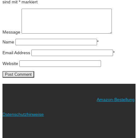
sind mit
*
markiert
Message
Name
*
Email Address
*
Website
Ich freue mich über eure Unterstützung!
Wie? Ganz einfach! Benutzt für eure nächste
Amazon-Bestellung
meinen Link. Euch kostet es keinen Cent mehr, während ich als
Amazon-Partner an qualifizierten Verkäufen verdiene (bitte
Datenschutzhinweise
beachten!).
Vielen lieben Dank!
Folgt uns auf Instagram!