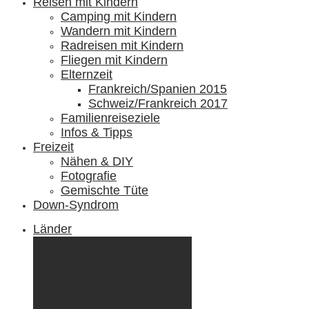
Reisen mit Kindern
Camping mit Kindern
Wandern mit Kindern
Radreisen mit Kindern
Fliegen mit Kindern
Elternzeit
Frankreich/Spanien 2015
Schweiz/Frankreich 2017
Familienreiseziele
Infos & Tipps
Freizeit
Nähen & DIY
Fotografie
Gemischte Tüte
Down-Syndrom
Länder
Dänemark
Deutschland
Ecuador & Galápagos
Finnland
Frankreich
Griechenland