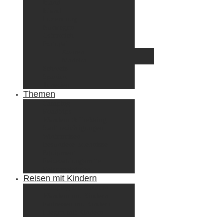
Irland
Island
Luxemburg
Norwegen
Österreich
Portugal
Azoren
Madeira
Schweiz
Spanien
Tunesien
Themen
Camping
Roadtrips
Wandern & Trekking
Stadtbesichtigungen
Winterreisen
Besondere Erlebnisse
Equipment
Reisezahlungsmittel
Reiseanekdoten
Reisen mit Kindern
Camping mit Kindern
Wandern mit Kindern
Radreisen mit Kindern
Fliegen mit Kindern