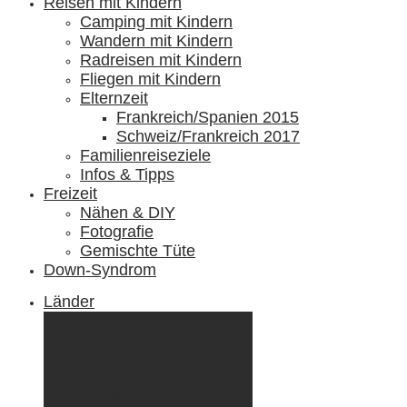
Reisen mit Kindern
Camping mit Kindern
Wandern mit Kindern
Radreisen mit Kindern
Fliegen mit Kindern
Elternzeit
Frankreich/Spanien 2015
Schweiz/Frankreich 2017
Familienreiseziele
Infos & Tipps
Freizeit
Nähen & DIY
Fotografie
Gemischte Tüte
Down-Syndrom
Länder
Dänemark
Deutschland
Ecuador & Galápagos
Finnland
Frankreich
Griechenland