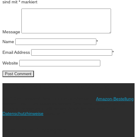
sind mit
*
markiert
Message
Name
*
Email Address
*
Website
Ich freue mich über eure Unterstützung!
Wie? Ganz einfach! Benutzt für eure nächste
Amazon-Bestellung
meinen Link. Euch kostet es keinen Cent mehr, während ich als
Amazon-Partner an qualifizierten Verkäufen verdiene (bitte
Datenschutzhinweise
beachten!).
Vielen lieben Dank!
Folgt uns auf Instagram!