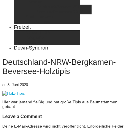
Elternzeit
Frankreich/Spanien 2015
Schweiz/Frankreich 2017
Familienreiseziele
Infos & Tipps
Freizeit
Nähen & DIY
Fotografie
Gemischte Tüte
Down-Syndrom
Deutschland-NRW-Bergkamen-
Beversee-Holztipis
on
8. Juni 2020
Hier war jemand fleißig und hat große Tipis aus Baumstämmen
gebaut.
Leave a Comment
Deine E-Mail-Adresse wird nicht veröffentlicht.
Erforderliche Felder