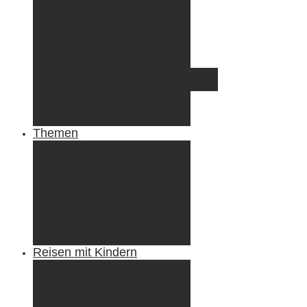
Irland
Island
Luxemburg
Norwegen
Österreich
Portugal
Azoren
Madeira
Schweiz
Spanien
Tunesien
Themen
Camping
Roadtrips
Wandern & Trekking
Stadtbesichtigungen
Winterreisen
Besondere Erlebnisse
Equipment
Reisezahlungsmittel
Reiseanekdoten
Reisen mit Kindern
Camping mit Kindern
Wandern mit Kindern
Radreisen mit Kindern
Fliegen mit Kindern