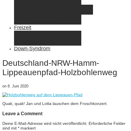
Elternzeit
Frankreich/Spanien 2015
Schweiz/Frankreich 2017
Familienreiseziele
Infos & Tipps
Freizeit
Nähen & DIY
Fotografie
Gemischte Tüte
Down-Syndrom
Deutschland-NRW-Hamm-
Lippeauenpfad-Holzbohlenweg
on
8. Juni 2020
Quak, quak! Jan und Lotta lauschen dem Froschkonzert.
Leave a Comment
Deine E-Mail-Adresse wird nicht veröffentlicht.
Erforderliche Felder
sind mit
*
markiert