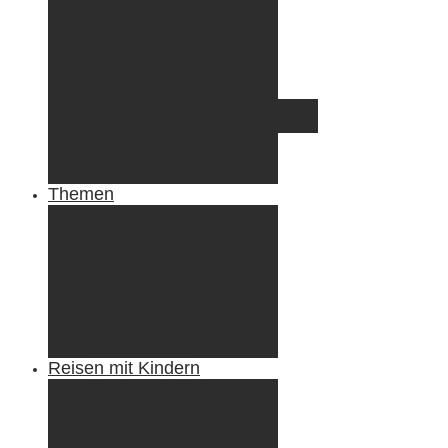
Irland
Island
Luxemburg
Norwegen
Österreich
Portugal
Azoren
Madeira
Schweiz
Spanien
Tunesien
Themen
Camping
Roadtrips
Wandern & Trekking
Stadtbesichtigungen
Winterreisen
Besondere Erlebnisse
Equipment
Reisezahlungsmittel
Reiseanekdoten
Reisen mit Kindern
Camping mit Kindern
Wandern mit Kindern
Radreisen mit Kindern
Fliegen mit Kindern