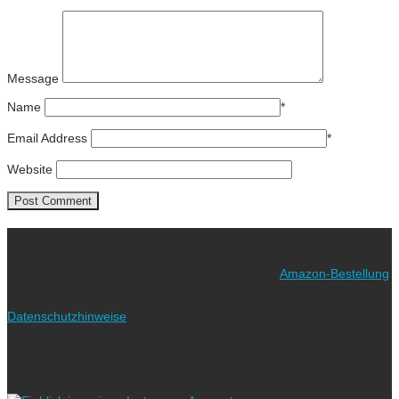
Message
Name
*
Email Address
*
Website
Ich freue mich über eure Unterstützung!
Wie? Ganz einfach! Benutzt für eure nächste
Amazon-Bestellung
meinen Link. Euch kostet es keinen Cent mehr, während ich als
Amazon-Partner an qualifizierten Verkäufen verdiene (bitte
Datenschutzhinweise
beachten!).
Vielen lieben Dank!
Folgt uns auf Instagram!