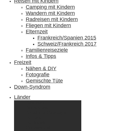
Reisen mit Kindern
Camping mit Kindern
Wandern mit Kindern
Radreisen mit Kindern
Fliegen mit Kindern
Elternzeit
Frankreich/Spanien 2015
Schweiz/Frankreich 2017
Familienreiseziele
Infos & Tipps
Freizeit
Nähen & DIY
Fotografie
Gemischte Tüte
Down-Syndrom
Länder
Dänemark
Deutschland
Ecuador & Galápagos
Finnland
Frankreich
Griechenland