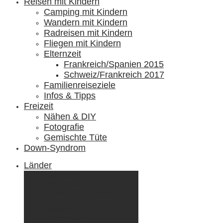
Reisen mit Kindern
Camping mit Kindern
Wandern mit Kindern
Radreisen mit Kindern
Fliegen mit Kindern
Elternzeit
Frankreich/Spanien 2015
Schweiz/Frankreich 2017
Familienreiseziele
Infos & Tipps
Freizeit
Nähen & DIY
Fotografie
Gemischte Tüte
Down-Syndrom
Länder
Dänemark
Deutschland
Ecuador & Galápagos
Finnland
Frankreich
Griechenland