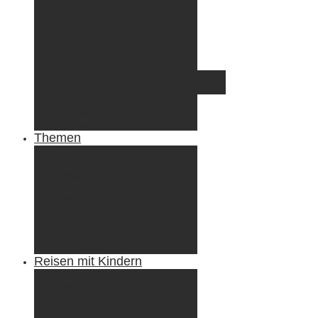
Irland
Island
Luxemburg
Norwegen
Österreich
Portugal
Azoren
Madeira
Schweiz
Spanien
Tunesien
Themen
Camping
Roadtrips
Wandern & Trekking
Stadtbesichtigungen
Winterreisen
Besondere Erlebnisse
Equipment
Reisezahlungsmittel
Reiseanekdoten
Reisen mit Kindern
Camping mit Kindern
Wandern mit Kindern
Radreisen mit Kindern
Fliegen mit Kindern