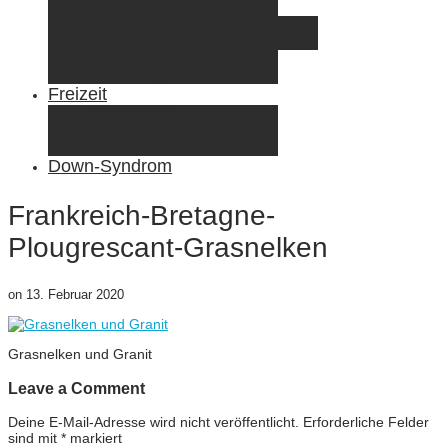
Elternzeit
Frankreich/Spanien 2015
Schweiz/Frankreich 2017
Familienreiseziele
Infos & Tipps
Freizeit
Nähen & DIY
Fotografie
Gemischte Tüte
Down-Syndrom
Frankreich-Bretagne-
Plougrescant-Grasnelken
on
13. Februar 2020
Grasnelken und Granit
Leave a Comment
Deine E-Mail-Adresse wird nicht veröffentlicht.
Erforderliche Felder
sind mit
*
markiert