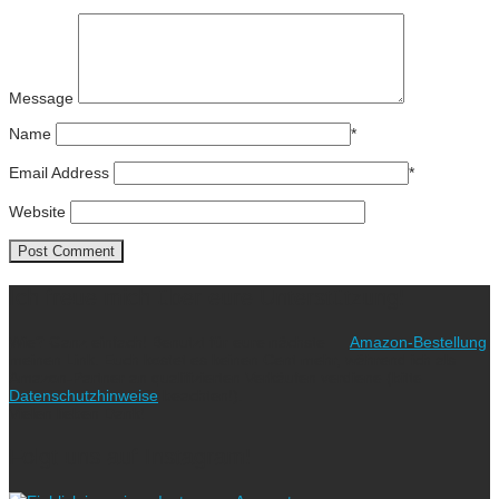
Message
Name
*
Email Address
*
Website
Ich freue mich über eure Unterstützung!
Wie? Ganz einfach! Benutzt für eure nächste
Amazon-Bestellung
meinen Link. Euch kostet es keinen Cent mehr, während ich als
Amazon-Partner an qualifizierten Verkäufen verdiene (bitte
Datenschutzhinweise
beachten!).
Vielen lieben Dank!
Folgt uns auf Instagram!