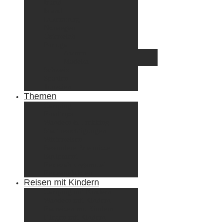
Irland
Island
Luxemburg
Norwegen
Österreich
Portugal
Azoren
Madeira
Schweiz
Spanien
Tunesien
Themen
Camping
Roadtrips
Wandern & Trekking
Stadtbesichtigungen
Winterreisen
Besondere Erlebnisse
Equipment
Reisezahlungsmittel
Reiseanekdoten
Reisen mit Kindern
Camping mit Kindern
Wandern mit Kindern
Radreisen mit Kindern
Fliegen mit Kindern