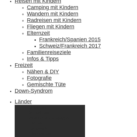
Reisen mit Kindern
Camping mit Kindern
Wandern mit Kindern
Radreisen mit Kindern
Fliegen mit Kindern
Elternzeit
Frankreich/Spanien 2015
Schweiz/Frankreich 2017
Familienreiseziele
Infos & Tipps
Freizeit
Nähen & DIY
Fotografie
Gemischte Tüte
Down-Syndrom
Länder
Dänemark
Deutschland
Ecuador & Galápagos
Finnland
Frankreich
Griechenland