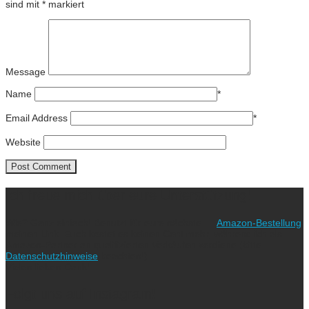
sind mit
*
markiert
Message
Name
*
Email Address
*
Website
Ich freue mich über eure Unterstützung!
Wie? Ganz einfach! Benutzt für eure nächste
Amazon-Bestellung
meinen Link. Euch kostet es keinen Cent mehr, während ich als
Amazon-Partner an qualifizierten Verkäufen verdiene (bitte
Datenschutzhinweise
beachten!).
Vielen lieben Dank!
Folgt uns auf Instagram!