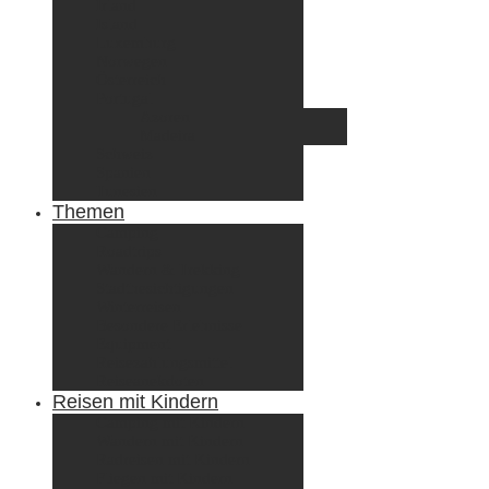
Irland
Island
Luxemburg
Norwegen
Österreich
Portugal
Azoren
Madeira
Schweiz
Spanien
Tunesien
Themen
Camping
Roadtrips
Wandern & Trekking
Stadtbesichtigungen
Winterreisen
Besondere Erlebnisse
Equipment
Reisezahlungsmittel
Reiseanekdoten
Reisen mit Kindern
Camping mit Kindern
Wandern mit Kindern
Radreisen mit Kindern
Fliegen mit Kindern