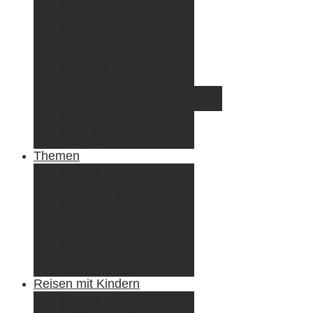
Griechenland
Irland
Island
Luxemburg
Norwegen
Österreich
Portugal
Azoren
Madeira
Schweiz
Spanien
Tunesien
Themen
Camping
Roadtrips
Wandern & Trekking
Stadtbesichtigungen
Winterreisen
Besondere Erlebnisse
Equipment
Reisezahlungsmittel
Reiseanekdoten
Reisen mit Kindern
Camping mit Kindern
Wandern mit Kindern