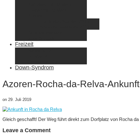
Radreisen mit Kindern
Fliegen mit Kindern
Elternzeit
Frankreich/Spanien 2015
Schweiz/Frankreich 2017
Familienreiseziele
Infos & Tipps
Freizeit
Nähen & DIY
Fotografie
Gemischte Tüte
Down-Syndrom
Azoren-Rocha-da-Relva-Ankunft
on
29. Juli 2019
Gleich geschafft! Der Weg führt direkt zum Dorfplatz von Rocha da
Leave a Comment