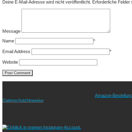
Deine E-Mail-Adresse wird nicht veröffentlicht.
Erforderliche Felder
Message
Name
*
Email Address
*
Website
Ich freue mich über eure Unterstützung!
Wie? Ganz einfach! Benutzt für eure nächste
Amazon-Bestellun
Datenschutzhinweise
beachten!).
Vielen lieben Dank!
Folgt uns auf Instagram!