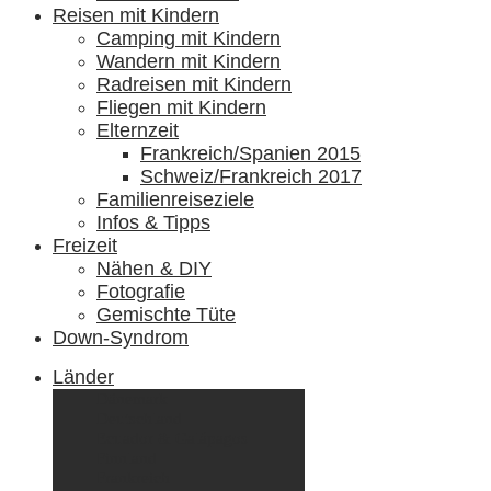
Reisen mit Kindern
Camping mit Kindern
Wandern mit Kindern
Radreisen mit Kindern
Fliegen mit Kindern
Elternzeit
Frankreich/Spanien 2015
Schweiz/Frankreich 2017
Familienreiseziele
Infos & Tipps
Freizeit
Nähen & DIY
Fotografie
Gemischte Tüte
Down-Syndrom
Länder
Dänemark
Deutschland
Ecuador & Galápagos
Finnland
Frankreich