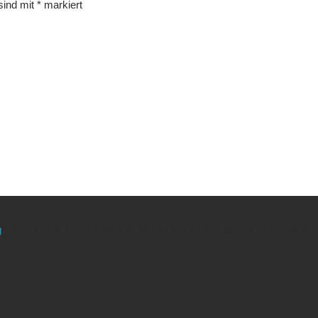
 sind mit
*
markiert
g
meinen Link. Euch kostet es keinen Cent mehr, während ich als Amaz