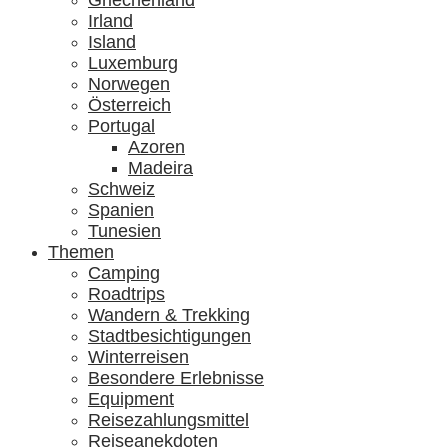
Griechenland
Irland
Island
Luxemburg
Norwegen
Österreich
Portugal
Azoren
Madeira
Schweiz
Spanien
Tunesien
Themen
Camping
Roadtrips
Wandern & Trekking
Stadtbesichtigungen
Winterreisen
Besondere Erlebnisse
Equipment
Reisezahlungsmittel
Reiseanekdoten