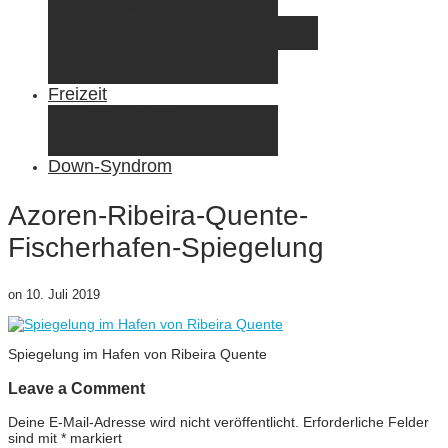
Elternzeit
Frankreich/Spanien 2015
Schweiz/Frankreich 2017
Familienreiseziele
Infos & Tipps
Freizeit
Nähen & DIY
Fotografie
Gemischte Tüte
Down-Syndrom
Azoren-Ribeira-Quente-
Fischerhafen-Spiegelung
on
10. Juli 2019
Spiegelung im Hafen von Ribeira Quente
Leave a Comment
Deine E-Mail-Adresse wird nicht veröffentlicht.
Erforderliche Felder
sind mit
*
markiert