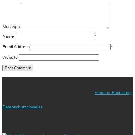
Message
Name
*
Email Address
*
Website
Ich freue mich über eure Unterstützung!
Wie? Ganz einfach! Benutzt für eure nächste
Amazon-Bestellung
meinen Link. Euch kostet es keinen Cent mehr, während ich als
Amazon-Partner an qualifizierten Verkäufen verdiene (bitte
Datenschutzhinweise
beachten!).
Vielen lieben Dank!
Folgt uns auf Instagram!