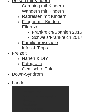
Reisen mit Kindern
Camping mit Kindern
Wandern mit Kindern
Radreisen mit Kindern
Fliegen mit Kindern
Elternzeit
Frankreich/Spanien 2015
Schweiz/Frankreich 2017
Familienreiseziele
Infos & Tipps
Freizeit
Nähen & DIY
Fotografie
Gemischte Tüte
Down-Syndrom
Länder
Dänemark
Deutschland
Ecuador & Galápagos
Finnland
Frankreich
Griechenland