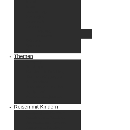
Irland
Island
Luxemburg
Norwegen
Österreich
Portugal
Azoren
Madeira
Schweiz
Spanien
Tunesien
Themen
Camping
Roadtrips
Wandern & Trekking
Stadtbesichtigungen
Winterreisen
Besondere Erlebnisse
Equipment
Reisezahlungsmittel
Reiseanekdoten
Reisen mit Kindern
Camping mit Kindern
Wandern mit Kindern
Radreisen mit Kindern
Fliegen mit Kindern