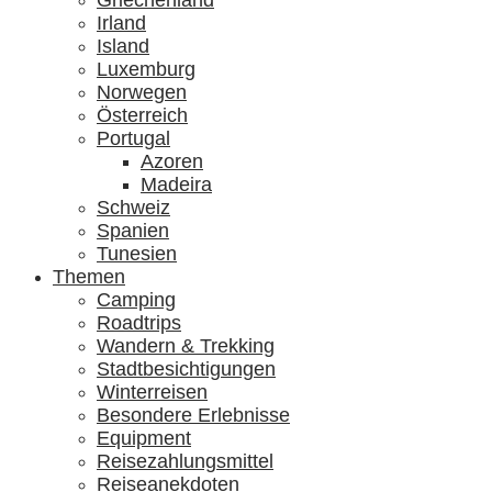
Griechenland
Irland
Island
Luxemburg
Norwegen
Österreich
Portugal
Azoren
Madeira
Schweiz
Spanien
Tunesien
Themen
Camping
Roadtrips
Wandern & Trekking
Stadtbesichtigungen
Winterreisen
Besondere Erlebnisse
Equipment
Reisezahlungsmittel
Reiseanekdoten