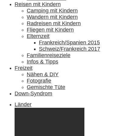
Reisen mit Kindern
Camping mit Kindern
Wandern mit Kindern
Radreisen mit Kindern
Fliegen mit Kindern
Elternzeit
Frankreich/Spanien 2015
Schweiz/Frankreich 2017
Familienreiseziele
Infos & Tipps
Freizeit
Nähen & DIY
Fotografie
Gemischte Tüte
Down-Syndrom
Länder
Dänemark
Deutschland
Ecuador & Galápagos
Finnland
Frankreich