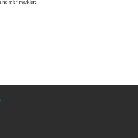
 sind mit
*
markiert
g
meinen Link. Euch kostet es keinen Cent mehr, während ich als Amaz