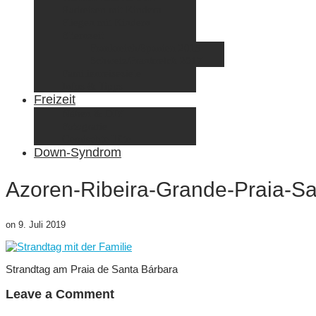
Radreisen mit Kindern
Fliegen mit Kindern
Elternzeit
Frankreich/Spanien 2015
Schweiz/Frankreich 2017
Familienreiseziele
Infos & Tipps
Freizeit
Nähen & DIY
Fotografie
Gemischte Tüte
Down-Syndrom
Azoren-Ribeira-Grande-Praia-Sa
on
9. Juli 2019
Strandtag am Praia de Santa Bárbara
Leave a Comment