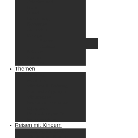
Griechenland
Irland
Island
Luxemburg
Norwegen
Österreich
Portugal
Azoren
Madeira
Schweiz
Spanien
Tunesien
Themen
Camping
Roadtrips
Wandern & Trekking
Stadtbesichtigungen
Winterreisen
Besondere Erlebnisse
Equipment
Reisezahlungsmittel
Reiseanekdoten
Reisen mit Kindern
Camping mit Kindern
Wandern mit Kindern