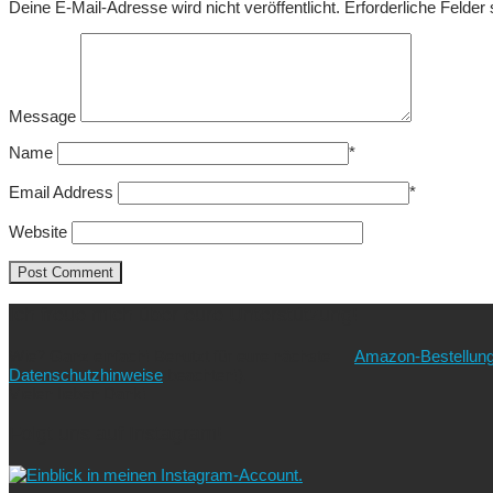
Deine E-Mail-Adresse wird nicht veröffentlicht.
Erforderliche Felder
Message
Name
*
Email Address
*
Website
Ich freue mich über eure Unterstützung!
Wie? Ganz einfach! Benutzt für eure nächste
Amazon-Bestellun
Datenschutzhinweise
beachten!).
Vielen lieben Dank!
Folgt uns auf Instagram!