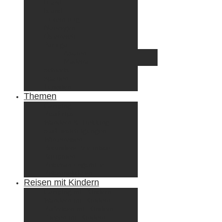
Irland
Island
Luxemburg
Norwegen
Österreich
Portugal
Azoren
Madeira
Schweiz
Spanien
Tunesien
Themen
Camping
Roadtrips
Wandern & Trekking
Stadtbesichtigungen
Winterreisen
Besondere Erlebnisse
Equipment
Reisezahlungsmittel
Reiseanekdoten
Reisen mit Kindern
Camping mit Kindern
Wandern mit Kindern
Radreisen mit Kindern
Fliegen mit Kindern