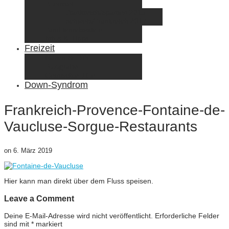
Elternzeit
Frankreich/Spanien 2015
Schweiz/Frankreich 2017
Familienreiseziele
Infos & Tipps
Freizeit
Nähen & DIY
Fotografie
Gemischte Tüte
Down-Syndrom
Frankreich-Provence-Fontaine-de-
Vaucluse-Sorgue-Restaurants
on
6. März 2019
Hier kann man direkt über dem Fluss speisen.
Leave a Comment
Deine E-Mail-Adresse wird nicht veröffentlicht.
Erforderliche Felder
sind mit
*
markiert