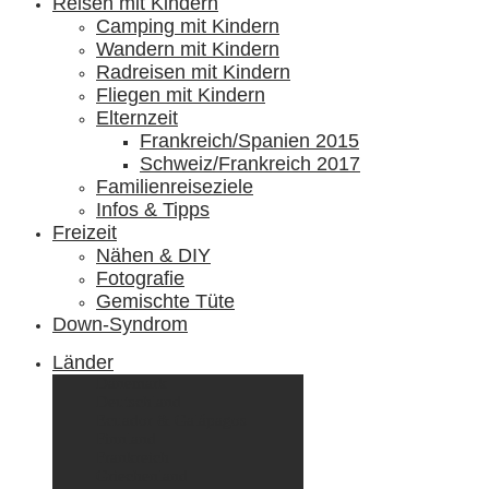
Reisen mit Kindern
Camping mit Kindern
Wandern mit Kindern
Radreisen mit Kindern
Fliegen mit Kindern
Elternzeit
Frankreich/Spanien 2015
Schweiz/Frankreich 2017
Familienreiseziele
Infos & Tipps
Freizeit
Nähen & DIY
Fotografie
Gemischte Tüte
Down-Syndrom
Länder
Dänemark
Deutschland
Ecuador & Galápagos
Finnland
Frankreich
Griechenland