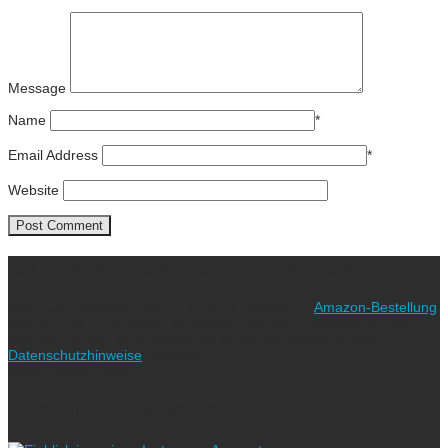
Message
Name
*
Email Address
*
Website
Ich freue mich über eure Unterstützung!
Wie? Ganz einfach! Benutzt für eure nächste
Amazon-Bestellung
meinen Link. Euch kostet es keinen Cent mehr, während ich als
Amazon-Partner an qualifizierten Verkäufen verdiene (bitte
Datenschutzhinweise
beachten!).
Vielen lieben Dank!
Folgt uns auf Instagram!