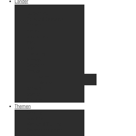
Länder
Dänemark
Deutschland
Ecuador & Galápagos
Finnland
Frankreich
Griechenland
Irland
Island
Luxemburg
Norwegen
Österreich
Portugal
Azoren
Madeira
Schweiz
Spanien
Tunesien
Themen
Camping
Roadtrips
Wandern & Trekking
Stadtbesichtigungen
Winterreisen