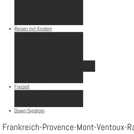
Besondere Erlebnisse
Equipment
Reisezahlungsmittel
Reiseanekdoten
Reisen mit Kindern
Camping mit Kindern
Wandern mit Kindern
Radreisen mit Kindern
Fliegen mit Kindern
Elternzeit
Frankreich/Spanien 2015
Schweiz/Frankreich 2017
Familienreiseziele
Infos & Tipps
Freizeit
Nähen & DIY
Fotografie
Gemischte Tüte
Down-Syndrom
Frankreich-Provence-Mont-Ventoux-R