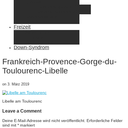
Elternzeit
Frankreich/Spanien 2015
Schweiz/Frankreich 2017
Familienreiseziele
Infos & Tipps
Freizeit
Nähen & DIY
Fotografie
Gemischte Tüte
Down-Syndrom
Frankreich-Provence-Gorge-du-
Toulourenc-Libelle
on
3. März 2019
Libelle am Toulourenc
Leave a Comment
Deine E-Mail-Adresse wird nicht veröffentlicht.
Erforderliche Felder
sind mit
*
markiert