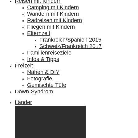
Reisen mit Kindern
Camping mit Kindern
Wandern mit Kindern
Radreisen mit Kindern
Fliegen mit Kindern
Elternzeit
Frankreich/Spanien 2015
Schweiz/Frankreich 2017
Familienreiseziele
Infos & Tipps
Freizeit
Nähen & DIY
Fotografie
Gemischte Tüte
Down-Syndrom
Länder
Dänemark
Deutschland
Ecuador & Galápagos
Finnland
Frankreich
Griechenland