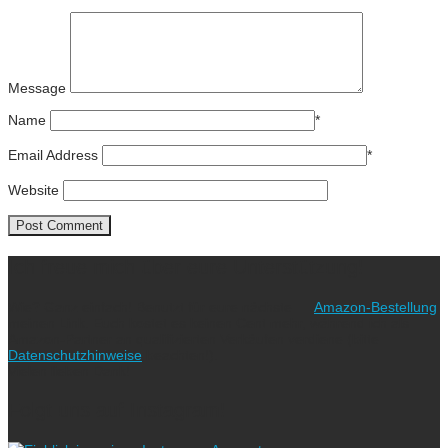
Message
Name
*
Email Address
*
Website
Ich freue mich über eure Unterstützung!
Wie? Ganz einfach! Benutzt für eure nächste
Amazon-Bestellung
meinen Link. Euch kostet es keinen Cent mehr, während ich als
Amazon-Partner an qualifizierten Verkäufen verdiene (bitte
Datenschutzhinweise
beachten!).
Vielen lieben Dank!
Folgt uns auf Instagram!