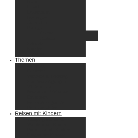
Irland
Island
Luxemburg
Norwegen
Österreich
Portugal
Azoren
Madeira
Schweiz
Spanien
Tunesien
Themen
Camping
Roadtrips
Wandern & Trekking
Stadtbesichtigungen
Winterreisen
Besondere Erlebnisse
Equipment
Reisezahlungsmittel
Reiseanekdoten
Reisen mit Kindern
Camping mit Kindern
Wandern mit Kindern
Radreisen mit Kindern
Fliegen mit Kindern