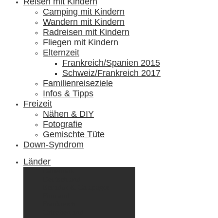
Reisen mit Kindern
Camping mit Kindern
Wandern mit Kindern
Radreisen mit Kindern
Fliegen mit Kindern
Elternzeit
Frankreich/Spanien 2015
Schweiz/Frankreich 2017
Familienreiseziele
Infos & Tipps
Freizeit
Nähen & DIY
Fotografie
Gemischte Tüte
Down-Syndrom
Länder
Dänemark
Deutschland
Ecuador & Galápagos
Finnland
Frankreich
Griechenland