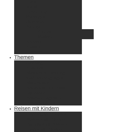
Irland
Island
Luxemburg
Norwegen
Österreich
Portugal
Azoren
Madeira
Schweiz
Spanien
Tunesien
Themen
Camping
Roadtrips
Wandern & Trekking
Stadtbesichtigungen
Winterreisen
Besondere Erlebnisse
Equipment
Reisezahlungsmittel
Reiseanekdoten
Reisen mit Kindern
Camping mit Kindern
Wandern mit Kindern
Radreisen mit Kindern
Fliegen mit Kindern