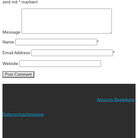
sind mit
*
markiert
Message
Name
*
Email Address
*
Website
Ich freue mich über eure Unterstützung!
Wie? Ganz einfach! Benutzt für eure nächste
Amazon-Bestellung
meinen Link. Euch kostet es keinen Cent mehr, während ich als
Amazon-Partner an qualifizierten Verkäufen verdiene (bitte
Datenschutzhinweise
beachten!).
Vielen lieben Dank!
Folgt uns auf Instagram!