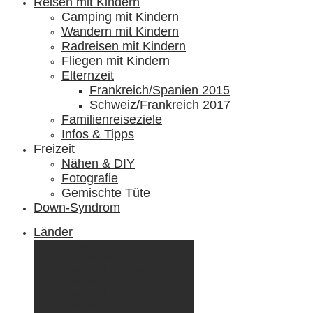
Reisen mit Kindern
Camping mit Kindern
Wandern mit Kindern
Radreisen mit Kindern
Fliegen mit Kindern
Elternzeit
Frankreich/Spanien 2015
Schweiz/Frankreich 2017
Familienreiseziele
Infos & Tipps
Freizeit
Nähen & DIY
Fotografie
Gemischte Tüte
Down-Syndrom
Länder
Dänemark
Deutschland
Ecuador & Galápagos
Finnland
Frankreich
Griechenland