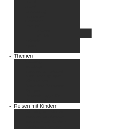
Irland
Island
Luxemburg
Norwegen
Österreich
Portugal
Azoren
Madeira
Schweiz
Spanien
Tunesien
Themen
Camping
Roadtrips
Wandern & Trekking
Stadtbesichtigungen
Winterreisen
Besondere Erlebnisse
Equipment
Reisezahlungsmittel
Reiseanekdoten
Reisen mit Kindern
Camping mit Kindern
Wandern mit Kindern
Radreisen mit Kindern
Fliegen mit Kindern