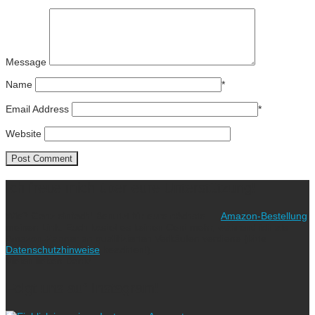
Message
Name
*
Email Address
*
Website
Ich freue mich über eure Unterstützung!
Wie? Ganz einfach! Benutzt für eure nächste
Amazon-Bestellung
meinen Link. Euch kostet es keinen Cent mehr, während ich als
Amazon-Partner an qualifizierten Verkäufen verdiene (bitte
Datenschutzhinweise
beachten!).
Vielen lieben Dank!
Folgt uns auf Instagram!