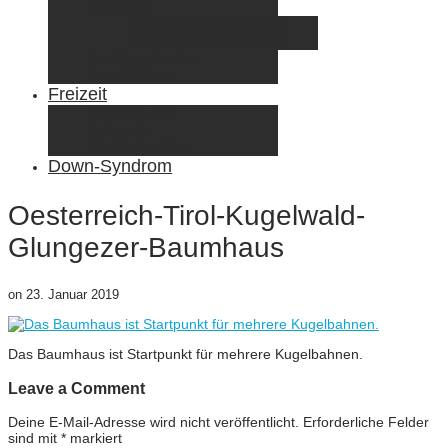
Elternzeit
Frankreich/Spanien 2015
Schweiz/Frankreich 2017
Familienreiseziele
Infos & Tipps
Freizeit
Nähen & DIY
Fotografie
Gemischte Tüte
Down-Syndrom
Oesterreich-Tirol-Kugelwald-
Glungezer-Baumhaus
on
23. Januar 2019
Das Baumhaus ist Startpunkt für mehrere Kugelbahnen.
Leave a Comment
Deine E-Mail-Adresse wird nicht veröffentlicht.
Erforderliche Felder
sind mit
*
markiert