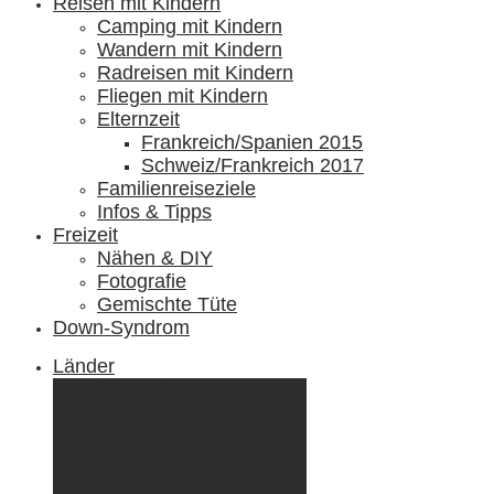
Reisen mit Kindern
Camping mit Kindern
Wandern mit Kindern
Radreisen mit Kindern
Fliegen mit Kindern
Elternzeit
Frankreich/Spanien 2015
Schweiz/Frankreich 2017
Familienreiseziele
Infos & Tipps
Freizeit
Nähen & DIY
Fotografie
Gemischte Tüte
Down-Syndrom
Länder
Dänemark
Deutschland
Ecuador & Galápagos
Finnland
Frankreich
Griechenland