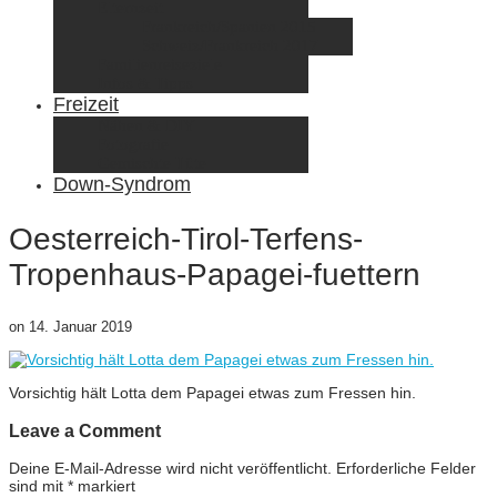
Elternzeit
Frankreich/Spanien 2015
Schweiz/Frankreich 2017
Familienreiseziele
Infos & Tipps
Freizeit
Nähen & DIY
Fotografie
Gemischte Tüte
Down-Syndrom
Oesterreich-Tirol-Terfens-
Tropenhaus-Papagei-fuettern
on
14. Januar 2019
Vorsichtig hält Lotta dem Papagei etwas zum Fressen hin.
Leave a Comment
Deine E-Mail-Adresse wird nicht veröffentlicht.
Erforderliche Felder
sind mit
*
markiert