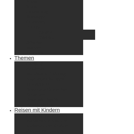
Irland
Island
Luxemburg
Norwegen
Österreich
Portugal
Azoren
Madeira
Schweiz
Spanien
Tunesien
Themen
Camping
Roadtrips
Wandern & Trekking
Stadtbesichtigungen
Winterreisen
Besondere Erlebnisse
Equipment
Reisezahlungsmittel
Reiseanekdoten
Reisen mit Kindern
Camping mit Kindern
Wandern mit Kindern
Radreisen mit Kindern
Fliegen mit Kindern