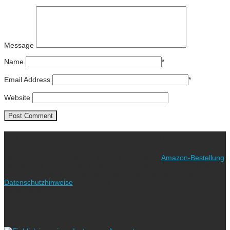
Message
Name
*
Email Address
*
Website
Ich freue mich über eure Unterstützung!
Wie? Ganz einfach! Benutzt für eure nächste
Amazon-Bestellung
meinen Link. Euch kostet es keinen Cent mehr, während ich als
Amazon-Partner an qualifizierten Verkäufen verdiene (bitte
Datenschutzhinweise
beachten!).
Vielen lieben Dank!
Folgt uns auf Instagram!