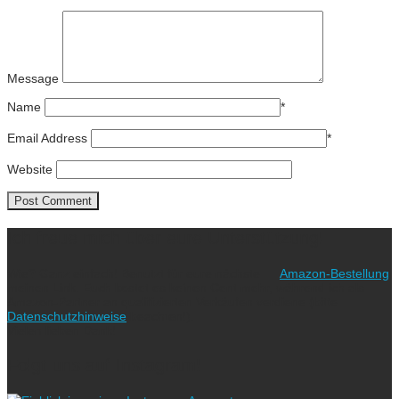
Message
Name
*
Email Address
*
Website
Ich freue mich über eure Unterstützung!
Wie? Ganz einfach! Benutzt für eure nächste
Amazon-Bestellung
meinen Link. Euch kostet es keinen Cent mehr, während ich als
Amazon-Partner an qualifizierten Verkäufen verdiene (bitte
Datenschutzhinweise
beachten!).
Vielen lieben Dank!
Folgt uns auf Instagram!