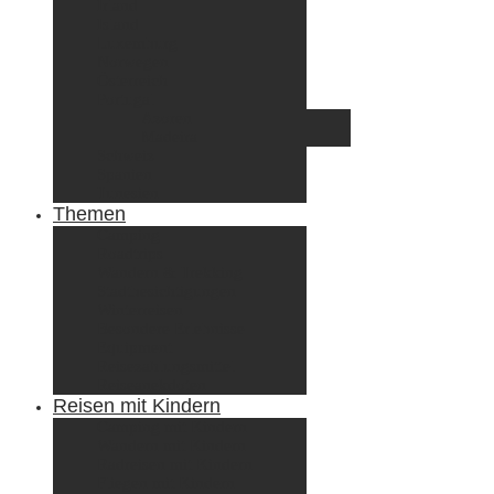
Irland
Island
Luxemburg
Norwegen
Österreich
Portugal
Azoren
Madeira
Schweiz
Spanien
Tunesien
Themen
Camping
Roadtrips
Wandern & Trekking
Stadtbesichtigungen
Winterreisen
Besondere Erlebnisse
Equipment
Reisezahlungsmittel
Reiseanekdoten
Reisen mit Kindern
Camping mit Kindern
Wandern mit Kindern
Radreisen mit Kindern
Fliegen mit Kindern