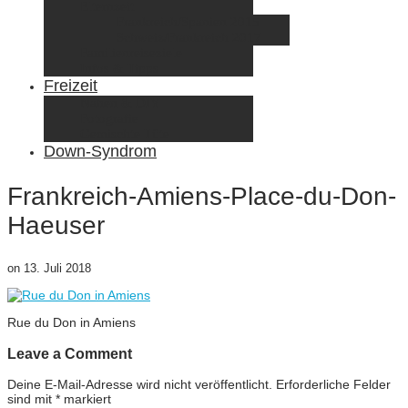
Elternzeit
Frankreich/Spanien 2015
Schweiz/Frankreich 2017
Familienreiseziele
Infos & Tipps
Freizeit
Nähen & DIY
Fotografie
Gemischte Tüte
Down-Syndrom
Frankreich-Amiens-Place-du-Don-
Haeuser
on
13. Juli 2018
Rue du Don in Amiens
Leave a Comment
Deine E-Mail-Adresse wird nicht veröffentlicht.
Erforderliche Felder
sind mit
*
markiert