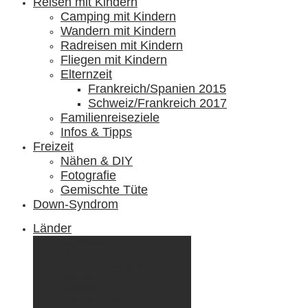
Reisen mit Kindern
Camping mit Kindern
Wandern mit Kindern
Radreisen mit Kindern
Fliegen mit Kindern
Elternzeit
Frankreich/Spanien 2015
Schweiz/Frankreich 2017
Familienreiseziele
Infos & Tipps
Freizeit
Nähen & DIY
Fotografie
Gemischte Tüte
Down-Syndrom
Länder
Dänemark
Deutschland
Ecuador & Galápagos
Finnland
Frankreich
Griechenland