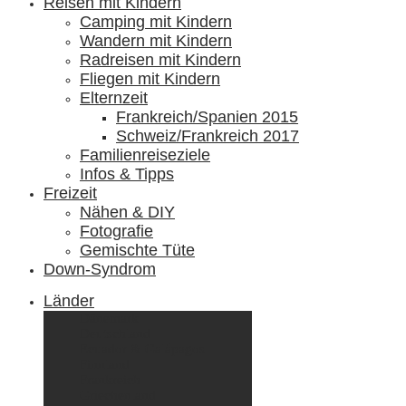
Reisen mit Kindern
Camping mit Kindern
Wandern mit Kindern
Radreisen mit Kindern
Fliegen mit Kindern
Elternzeit
Frankreich/Spanien 2015
Schweiz/Frankreich 2017
Familienreiseziele
Infos & Tipps
Freizeit
Nähen & DIY
Fotografie
Gemischte Tüte
Down-Syndrom
Länder
Dänemark
Deutschland
Ecuador & Galápagos
Finnland
Frankreich
Griechenland