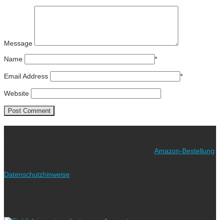
Message
Name
*
Email Address
*
Website
Ich freue mich über eure Unterstützung!
Wie? Ganz einfach! Benutzt für eure nächste
Amazon-Bestellung
meinen Link. Euch kostet es keinen Cent mehr, während ich als
Amazon-Partner an qualifizierten Verkäufen verdiene (bitte
Datenschutzhinweise
beachten!).
Vielen lieben Dank!
Folgt uns auf Instagram!