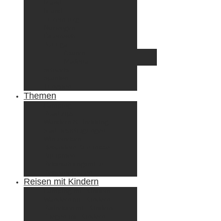
Irland
Island
Luxemburg
Norwegen
Österreich
Portugal
Azoren
Madeira
Schweiz
Spanien
Tunesien
Themen
Camping
Roadtrips
Wandern & Trekking
Stadtbesichtigungen
Winterreisen
Besondere Erlebnisse
Equipment
Reisezahlungsmittel
Reiseanekdoten
Reisen mit Kindern
Camping mit Kindern
Wandern mit Kindern
Radreisen mit Kindern
Fliegen mit Kindern