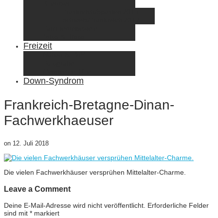
Elternzeit
Frankreich/Spanien 2015
Schweiz/Frankreich 2017
Familienreiseziele
Infos & Tipps
Freizeit
Nähen & DIY
Fotografie
Gemischte Tüte
Down-Syndrom
Frankreich-Bretagne-Dinan-
Fachwerkhaeuser
on
12. Juli 2018
Die vielen Fachwerkhäuser versprühen Mittelalter-Charme.
Leave a Comment
Deine E-Mail-Adresse wird nicht veröffentlicht.
Erforderliche Felder
sind mit
*
markiert