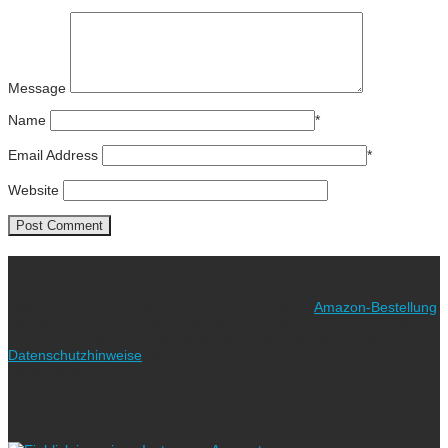
Message
Name
*
Email Address
*
Website
Ich freue mich über eure Unterstützung!
Wie? Ganz einfach! Benutzt für eure nächste
Amazon-Bestellung
meinen Link. Euch kostet es keinen Cent mehr, während ich als
Amazon-Partner an qualifizierten Verkäufen verdiene (bitte
Datenschutzhinweise
beachten!).
Vielen lieben Dank!
Folgt uns auf Instagram!