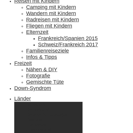
Reisen mit Kindern
Camping mit Kindern
Wandern mit Kindern
Radreisen mit Kindern
Fliegen mit Kindern
Elternzeit
Frankreich/Spanien 2015
Schweiz/Frankreich 2017
Familienreiseziele
Infos & Tipps
Freizeit
Nähen & DIY
Fotografie
Gemischte Tüte
Down-Syndrom
Länder
Dänemark
Deutschland
Ecuador & Galápagos
Finnland
Frankreich
Griechenland