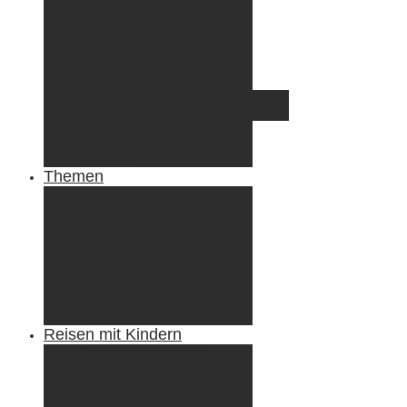
Irland
Island
Luxemburg
Norwegen
Österreich
Portugal
Azoren
Madeira
Schweiz
Spanien
Tunesien
Themen
Camping
Roadtrips
Wandern & Trekking
Stadtbesichtigungen
Winterreisen
Besondere Erlebnisse
Equipment
Reisezahlungsmittel
Reiseanekdoten
Reisen mit Kindern
Camping mit Kindern
Wandern mit Kindern
Radreisen mit Kindern
Fliegen mit Kindern