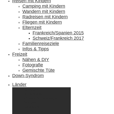
Reisen mit Kindern
Camping mit Kindern
Wandern mit Kindern
Radreisen mit Kindern
Fliegen mit Kindern
Elternzeit
Frankreich/Spanien 2015
Schweiz/Frankreich 2017
Familienreiseziele
Infos & Tipps
Freizeit
Nähen & DIY
Fotografie
Gemischte Tüte
Down-Syndrom
Länder
Dänemark
Deutschland
Ecuador & Galápagos
Finnland
Frankreich
Griechenland