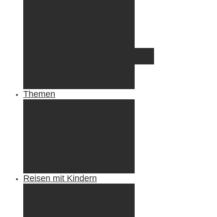
Irland
Island
Luxemburg
Norwegen
Österreich
Portugal
Azoren
Madeira
Schweiz
Spanien
Tunesien
Themen
Camping
Roadtrips
Wandern & Trekking
Stadtbesichtigungen
Winterreisen
Besondere Erlebnisse
Equipment
Reisezahlungsmittel
Reiseanekdoten
Reisen mit Kindern
Camping mit Kindern
Wandern mit Kindern
Radreisen mit Kindern
Fliegen mit Kindern