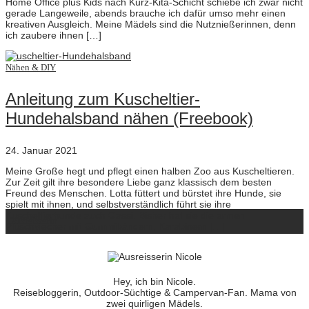
Home Office plus Kids nach Kurz-Kita-Schicht schiebe ich zwar nicht
gerade Langeweile, abends brauche ich dafür umso mehr einen
kreativen Ausgleich. Meine Mädels sind die Nutznießerinnen, denn
ich zaubere ihnen […]
Nähen & DIY
Anleitung zum Kuscheltier-
Hundehalsband nähen (Freebook)
24. Januar 2021
Meine Große hegt und pflegt einen halben Zoo aus Kuscheltieren.
Zur Zeit gilt ihre besondere Liebe ganz klassisch dem besten
Freund des Menschen. Lotta füttert und bürstet ihre Hunde, sie
spielt mit ihnen, und selbstverständlich führt sie ihre
Kuscheltierhunde auch Gassi. Bisher hat sie die armen
ausreisserin
Plüschviecher mit Gummibändern, Karabinern […]
Hey, ich bin Nicole.
Reisebloggerin, Outdoor-Süchtige & Campervan-Fan. Mama von
zwei quirligen Mädels.