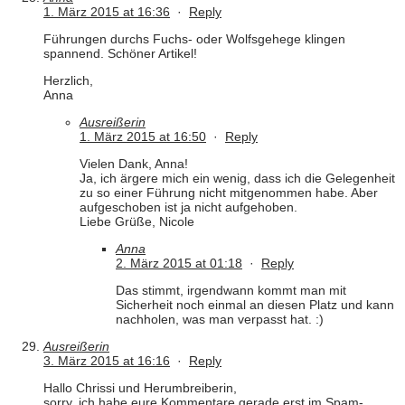
1. März 2015 at 16:36
·
Reply
Führungen durchs Fuchs- oder Wolfsgehege klingen
spannend. Schöner Artikel!
Herzlich,
Anna
Ausreißerin
1. März 2015 at 16:50
·
Reply
Vielen Dank, Anna!
Ja, ich ärgere mich ein wenig, dass ich die Gelegenheit
zu so einer Führung nicht mitgenommen habe. Aber
aufgeschoben ist ja nicht aufgehoben.
Liebe Grüße, Nicole
Anna
2. März 2015 at 01:18
·
Reply
Das stimmt, irgendwann kommt man mit
Sicherheit noch einmal an diesen Platz und kann
nachholen, was man verpasst hat. :)
Ausreißerin
3. März 2015 at 16:16
·
Reply
Hallo Chrissi und Herumbreiberin,
sorry, ich habe eure Kommentare gerade erst im Spam-