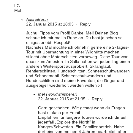
LG
Mel
Ausreißerin
22. Januar 2015 at 18:03
·
Reply
Juchu, Tipps vom Profi! Danke, Mel! Deinen Blog
schaue ich mir mal in Ruhe an. Du hast ja schon so
einiges erlebt, Respekt!
Nächstes Mal möchte ich ohnehin gerne eine 2-Tages-
Tour mit Übernachtung in einer Wildhütte machen,
stilecht ohne Motorschlitten vorneweg. Diese Tour war
quasi zum Antesten. In Salla haben wir jeden Tag einen
anderen Wintersport ausprobiert: Skilanglauf,
Rentierschlitten, Hundeschlitten, Schneeschuhwandern
und Schneemobil. Schneeschuhwandern und
Hundeschlitten sind meine Favoriten, die länger und
ausgiebiger wiederholt werden wollen :-)
Mel (worldwhisperer)
22. Januar 2015 at 21:35
·
Reply
Gern geschehen. Wie gesagt wenn du Fragen
hast einfach per Email.
Empfehlen für längere Touren würde ich dir auf
jedenfall „Explore the North“ in
Kangos/Schweden. Ein Familienbetrieb. Habe
dort eins von meinen 4 Jahren gearbeitet, aber