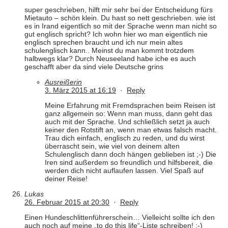
super geschrieben, hilft mir sehr bei der Entscheidung fürs
Mietauto – schön klein. Du hast so nett geschrieben. wie ist
es in Irand eigentlich so mit der Sprache wenn man nicht so
gut englisch spricht? Ich wohn hier wo man eigentlich nie
englisch sprechen braucht und ich nur mein altes
schulenglisch kann.. Meinst du man kommt trotzdem
halbwegs klar? Durch Neuseeland habe iche es auch
geschafft aber da sind viele Deutsche grins
Ausreißerin
3. März 2015 at 16:19
·
Reply
Meine Erfahrung mit Fremdsprachen beim Reisen ist
ganz allgemein so: Wenn man muss, dann geht das
auch mit der Sprache. Und schließlich setzt ja auch
keiner den Rotstift an, wenn man etwas falsch macht.
Trau dich einfach, englisch zu reden, und du wirst
überrascht sein, wie viel von deinem alten
Schulenglisch dann doch hängen geblieben ist ;-) Die
Iren sind außerdem so freundlich und hilfsbereit, die
werden dich nicht auflaufen lassen. Viel Spaß auf
deiner Reise!
Lukas
26. Februar 2015 at 20:30
·
Reply
Einen Hundeschlittenführerschein… Vielleicht sollte ich den
auch noch auf meine „to do this life“-Liste schreiben! ;-)