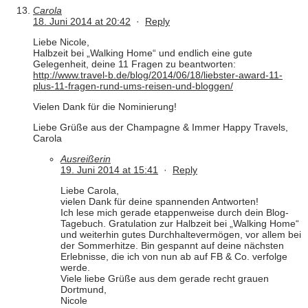
Carola
18. Juni 2014 at 20:42
·
Reply
Liebe Nicole,
Halbzeit bei „Walking Home“ und endlich eine gute
Gelegenheit, deine 11 Fragen zu beantworten:
http://www.travel-b.de/blog/2014/06/18/liebster-award-11-
plus-11-fragen-rund-ums-reisen-und-bloggen/
Vielen Dank für die Nominierung!
Liebe Grüße aus der Champagne & Immer Happy Travels,
Carola
Ausreißerin
19. Juni 2014 at 15:41
·
Reply
Liebe Carola,
vielen Dank für deine spannenden Antworten!
Ich lese mich gerade etappenweise durch dein Blog-
Tagebuch. Gratulation zur Halbzeit bei „Walking Home“
und weiterhin gutes Durchhaltevermögen, vor allem bei
der Sommerhitze. Bin gespannt auf deine nächsten
Erlebnisse, die ich von nun ab auf FB & Co. verfolge
werde.
Viele liebe Grüße aus dem gerade recht grauen
Dortmund,
Nicole