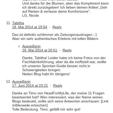
Und danke für die Blumen, aber das Kompliment kann
ich direkt zurückgeben! Ich lieben deinen Artikel „Geh
auf Reisen & verlasse deine Komfortzone“.
LG, Nicole
Tabitha
18. Mai 2014 at 19:54
·
Reply
Das ist definitiv schlimmer als Zeitungenaustragen ;-)
Aber ein sehr authentisches Erlebnis mit tollen Bildern.
Ausreißerin
18. Mai 2014 at 20:51
·
Reply
Danke, Tabitha! Leider habe ich keine Fotos von der
Fischfabriksführung, aber da die inoffiziell war, wollte
ich unseren Spontan-Guide besser nicht in
Schwierigkeiten bringen.
Netten Blog habt ihr übrigens!
Ausreißerin
17. Juni 2014 at 23:21
·
Reply
Danke an Timo von HeadForMyLife, der meine 11 Fragen
beantwortet hat!! Wen interessiert, was der Name seines
Blogs bedeutet, sollte sich seine Antworten anschauen: [Link
mittlerweile erloschen]
Tolle Bedeutung, Timo, gefällt mir sehr gut!