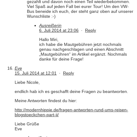
gezahlt und davon noch einen Teil wiederbekommen.
Viel Spaß auf jeden Fall bei eurer Tour! Um den VW-
Bus beneide ich euch, der steht ganz oben auf unserer
Wunschliste :-)
Ausreißerin
6. Juli 2014 at 23:06
·
Reply
Hallo Miri,
ich habe die Mautgebühren jetzt nochmals
genau nachgeschlagen und einen Abschnitt
„Mautgebühren“ im Artikel ergänzt. Nochmals
danke für deine Frage!
Eve
15. Juli 2014 at 12:01
·
Reply
Liebe Nicole,
endlich hab ich es geschafft deine Fragen zu beantworten.
Meine Antworten findest du hier:
http://modernhippie.de/fragen-antworten-rund-ums-reisen-
blogstoeckchen-part-ii/
Liebe Grüße
Eve