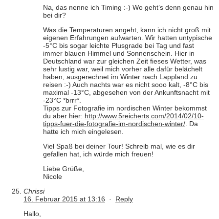
Na, das nenne ich Timing :-) Wo geht’s denn genau hin
bei dir?
Was die Temperaturen angeht, kann ich nicht groß mit
eigenen Erfahrungen aufwarten. Wir hatten untypische
-5°C bis sogar leichte Plusgrade bei Tag und fast
immer blauen Himmel und Sonnenschein. Hier in
Deutschland war zur gleichen Zeit fieses Wetter, was
sehr lustig war, weil mich vorher alle dafür belächelt
haben, ausgerechnet im Winter nach Lappland zu
reisen :-) Auch nachts war es nicht sooo kalt, -8°C bis
maximal -13°C, abgesehen von der Ankunftsnacht mit
-23°C *brrr*.
Tipps zur Fotografie im nordischen Winter bekommst
du aber hier:
http://www.5reicherts.com/2014/02/10-
tipps-fuer-die-fotografie-im-nordischen-winter/
. Da
hatte ich mich eingelesen.
Viel Spaß bei deiner Tour! Schreib mal, wie es dir
gefallen hat, ich würde mich freuen!
Liebe Grüße,
Nicole
Chrissi
16. Februar 2015 at 13:16
·
Reply
Hallo,