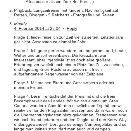
Alles besser als ein 2m x 4m Büro ;-)
Pingback:
Langzeitreisen mit Kindern, Nachhaltigkeit auf
Reisen, Bloggen › 5 Reicherts › Fotografie und Reisen
Maddy
4. Februar 2014 at 23:04
·
Reply
Frage 1: leider reise ich zur Zeit viel zu selten. Letztes Jahr
gar nicht. Ansonsten ca einmal im Jahr.
Frage 2: Ich gehe gerne wandern, erlebe gerne Land, Leute,
Wetter und unvorhersehbares. Die Kreuzfahrt war
interessant, aber irgendwie ist es doch eine größere
Erfahrung verzweifelt nach einem Platz fürs Zelt zu suchen,
und tagelang Knorr Pasteria zu essen mit frisch
aufgefangenem Regenwasser von der Zeltplane.
Frage 3: Mit meinen Eltern und Geschwistern oder mit
meinem Freund.
Frage 4: Bei mir entscheidet der Preis mit und die freie
Becampbarkeit des Landes. Wir wollten einmal um Gran
Canaria wandern. Aber für den einwöchigen Trip hätten wir
relativ viel für den Flug zahlen müssen und dann wären noch
die Übernachtungskosten hinzugekommen. Stattdessen sind
wir nach Irland gefahren und den Dingle- und den Kerry-Way
entlanggewandert. Dort gab es einige Campingplätze und so
lange man keinen stört, darf man auch wild campen.