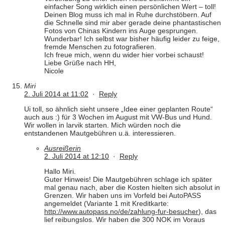
einfacher Song wirklich einen persönlichen Wert – toll!
Deinen Blog muss ich mal in Ruhe durchstöbern. Auf
die Schnelle sind mir aber gerade deine phantastischen
Fotos von Chinas Kindern ins Auge gesprungen.
Wunderbar! Ich selbst war bisher häufig leider zu feige,
fremde Menschen zu fotografieren.
Ich freue mich, wenn du wider hier vorbei schaust!
Liebe Grüße nach HH,
Nicole
Miri
2. Juli 2014 at 11:02
·
Reply
Ui toll, so ähnlich sieht unsere „Idee einer geplanten Route“
auch aus :) für 3 Wochen im August mit VW-Bus und Hund.
Wir wollen in larvik starten. Mich würden noch die
entstandenen Mautgebühren u.ä. interessieren.
Ausreißerin
2. Juli 2014 at 12:10
·
Reply
Hallo Miri.
Guter Hinweis! Die Mautgebühren schlage ich später
mal genau nach, aber die Kosten hielten sich absolut in
Grenzen. Wir haben uns im Vorfeld bei AutoPASS
angemeldet (Variante 1 mit Kreditkarte:
http://www.autopass.no/de/zahlung-fur-besucher
), das
lief reibungslos. Wir haben die 300 NOK im Voraus