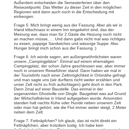
Außerdem entscheiden die Semesterferien über den
Reisezeitpunkt. Das Wetter zu dieser Zeit in den möglichen
Regionen wird dann auch noch in die Entscheidung mit
einbeogen.
Frage 5: Mich bringt wenig aus der Fassung. Aber als wir in
Irland klitschnass in einem Inn eingekehrt sind, das der
Meinung war, dass man für 2 Gäste die Heizung noch nicht
an machen müsse, … Und dann gabs nicht mal was richtiges
zu essen, pappige Sandwiches und wässrige Suppe. Also
Hunger bringt mich schon aus der Fassung :)
Frage 6: Ich würde sagen, am außergewöhnlichsten waren
unsere „Campingplätze“: Einmal auf einem ehemaligen
Campingplatz, der schon Jahre geschlossen war, aber immer
noch in unserem Reiseführer stand. Dann haben wir mal in
der TouristInfo nach einer Zeltmöglichkeit in Ortsnähe gefragt
und man sagte uns (wir durftens nicht weiter erzählen und
unser Zelt nicht zu früh aufschlagen) geht doch in den Park.
Dann 2mal auf einer Baustelle. Das einmal in der
sogenannten Ghostville von Dingle. Baugebiet was auf Grund
der Wirtschaftskrise in Irland aufgegeben wurde. Ansonsten
standen halt nachts Kühe oder Hunde neben unserem Zelt
oder man hat gehört, wie die Flut immer weiter steigt, 2 Meter
neben dem Zelt.
Frage 7: Fettnäpfchen? Ich glaub, das ist nicht direkt ein
Fettnäpfchen, aber trotzdem lustig. Ich habe kein