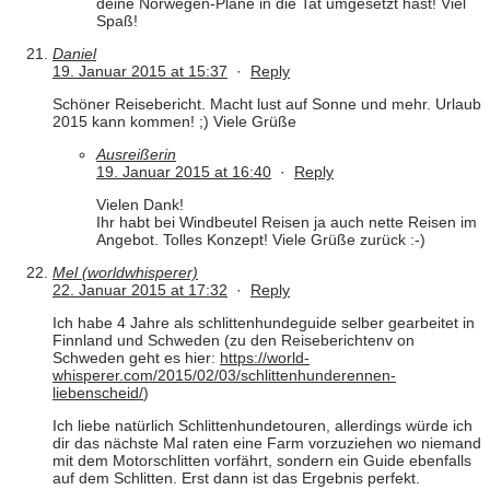
deine Norwegen-Pläne in die Tat umgesetzt hast! Viel
Spaß!
Daniel
19. Januar 2015 at 15:37
·
Reply
Schöner Reisebericht. Macht lust auf Sonne und mehr. Urlaub
2015 kann kommen! ;) Viele Grüße
Ausreißerin
19. Januar 2015 at 16:40
·
Reply
Vielen Dank!
Ihr habt bei Windbeutel Reisen ja auch nette Reisen im
Angebot. Tolles Konzept! Viele Grüße zurück :-)
Mel (worldwhisperer)
22. Januar 2015 at 17:32
·
Reply
Ich habe 4 Jahre als schlittenhundeguide selber gearbeitet in
Finnland und Schweden (zu den Reiseberichtenv on
Schweden geht es hier:
https://world-
whisperer.com/2015/02/03/schlittenhunderennen-
liebenscheid/
)
Ich liebe natürlich Schlittenhundetouren, allerdings würde ich
dir das nächste Mal raten eine Farm vorzuziehen wo niemand
mit dem Motorschlitten vorfährt, sondern ein Guide ebenfalls
auf dem Schlitten. Erst dann ist das Ergebnis perfekt.