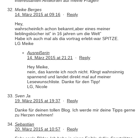
interessanten Antworten auf meine Fragen!
Meike Berges
14. März 2015 at 09:16
·
Reply
Hey,
wahrscheinlich achon bekannt,aber eines meiner
lieblingsbücher ist“ in 16 jahren um die Welt“
Habe ich auch mal als dia vortrag erlebt-war SPITZE.
LG Meike
Ausreißerin
14. März 2015 at 21:21
·
Reply
Hey Meike,
nein, das kannte ich noch nicht. Klingt wahnsinnig
spannend und landet direkt mal auf meiner
Lesewunschliste. Danke für den Tipp!
LG, Nicole
Sven Ja
19. März 2015 at 19:37
·
Reply
Danke für deinen tollen Blog. Ich werde mir deine Tipps gerne
zu Herzen nehmen!
Sebastian
20. März 2015 at 10:57
·
Reply