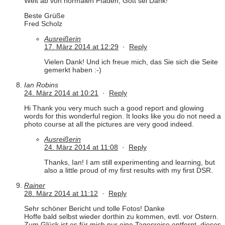
Weit ab von normalen Pfaden, Gott sei Dank!
Beste Grüße
Fred Scholz
Ausreißerin
17. März 2014 at 12:29
·
Reply
Vielen Dank! Und ich freue mich, das Sie sich die Seite
gemerkt haben :-)
Ian Robins
24. März 2014 at 10:21
·
Reply
Hi Thank you very much such a good report and glowing
words for this wonderful region. It looks like you do not need a
photo course at all the pictures are very good indeed.
Ausreißerin
24. März 2014 at 11:08
·
Reply
Thanks, Ian! I am still experimenting and learning, but
also a little proud of my first results with my first DSR.
Rainer
28. März 2014 at 11:12
·
Reply
Sehr schöner Bericht und tolle Fotos! Danke
Hoffe bald selbst wieder dorthin zu kommen, evtl. vor Ostern.
Zum Glück ist es für mich nur eine Tagesreise entfernt, dieses