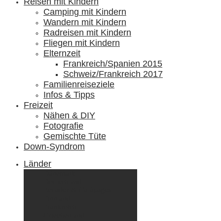
Reisen mit Kindern
Camping mit Kindern
Wandern mit Kindern
Radreisen mit Kindern
Fliegen mit Kindern
Elternzeit
Frankreich/Spanien 2015
Schweiz/Frankreich 2017
Familienreiseziele
Infos & Tipps
Freizeit
Nähen & DIY
Fotografie
Gemischte Tüte
Down-Syndrom
Länder
Dänemark
Deutschland
Ecuador & Galápagos
Finnland
Frankreich
Griechenland