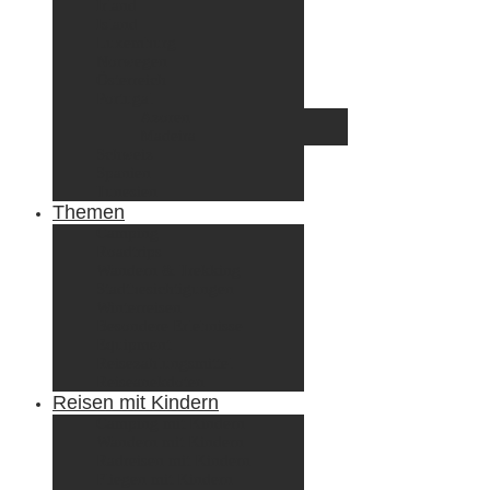
Irland
Island
Luxemburg
Norwegen
Österreich
Portugal
Azoren
Madeira
Schweiz
Spanien
Tunesien
Themen
Camping
Roadtrips
Wandern & Trekking
Stadtbesichtigungen
Winterreisen
Besondere Erlebnisse
Equipment
Reisezahlungsmittel
Reiseanekdoten
Reisen mit Kindern
Camping mit Kindern
Wandern mit Kindern
Radreisen mit Kindern
Fliegen mit Kindern