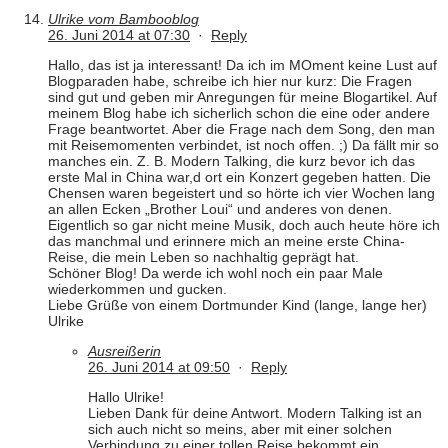
Ulrike vom Bambooblog
26. Juni 2014 at 07:30
·
Reply
Hallo, das ist ja interessant! Da ich im MOment keine Lust auf
Blogparaden habe, schreibe ich hier nur kurz: Die Fragen
sind gut und geben mir Anregungen für meine Blogartikel. Auf
meinem Blog habe ich sicherlich schon die eine oder andere
Frage beantwortet. Aber die Frage nach dem Song, den man
mit Reisemomenten verbindet, ist noch offen. ;) Da fällt mir so
manches ein. Z. B. Modern Talking, die kurz bevor ich das
erste Mal in China war,d ort ein Konzert gegeben hatten. Die
Chensen waren begeistert und so hörte ich vier Wochen lang
an allen Ecken „Brother Loui“ und anderes von denen.
Eigentlich so gar nicht meine Musik, doch auch heute höre ich
das manchmal und erinnere mich an meine erste China-
Reise, die mein Leben so nachhaltig geprägt hat.
Schöner Blog! Da werde ich wohl noch ein paar Male
wiederkommen und gucken.
Liebe Grüße von einem Dortmunder Kind (lange, lange her)
Ulrike
Ausreißerin
26. Juni 2014 at 09:50
·
Reply
Hallo Ulrike!
Lieben Dank für deine Antwort. Modern Talking ist an
sich auch nicht so meins, aber mit einer solchen
Verbindung zu einer tollen Reise bekommt ein