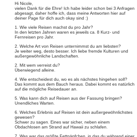
Hi Nicole,
vielen Dank für die Ehre! Ich habe leider schon bei 3 Anfragen
abgesagt, daher hoffe ich, dass meine Antworten hier auf
deiner Page für dich auch okay sind :)
1. Wie viele Reisen machst du pro Jahr?
In den letzten Jahren waren es jeweils ca. 8 Kurz- und
Fernreisen pro Jahr.
2. Welche Art von Reisen unternimmst du am liebsten?
Je weiter weg, desto besser. Ich liebe fremde Kulturen und
außergewöhnliche Landschaften.
2. Mit wem verreist du?
Überwiegend alleine.
4. Wie entscheidest du, wo es als nächstes hingehen soll?
Das kommt aus dem Bauch heraus. Dabei kommt es natürlich
auf die mögliche Reisedauer an.
5. Was kann dich auf Reisen aus der Fassung bringen?
Unendliches Warten.
6. Welches Erlebnis auf Reisen ist dein außergewöhnlichstes
gewesen?
Schwer zu sagen. Eines war sicher, neben einem
Obdachlosen am Strand auf Hawaii zu schlafen.
7. Was war das größte Fettnäpfchen, in das du während einer