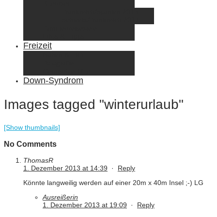
Elternzeit
Frankreich/Spanien 2015
Schweiz/Frankreich 2017
Familienreiseziele
Infos & Tipps
Freizeit
Nähen & DIY
Fotografie
Gemischte Tüte
Down-Syndrom
Images tagged "winterurlaub"
[Show thumbnails]
No Comments
ThomasR
1. Dezember 2013 at 14:39
·
Reply
Könnte langweilig werden auf einer 20m x 40m Insel ;-) LG
Ausreißerin
1. Dezember 2013 at 19:09
·
Reply