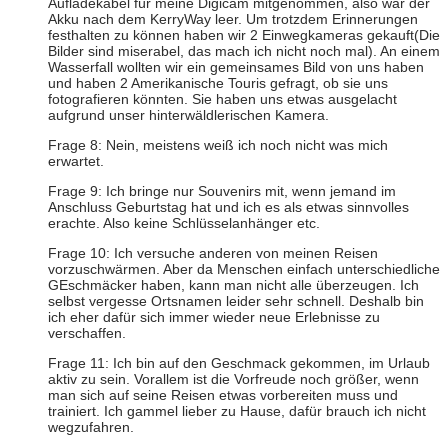
Aufladekabel für meine Digicam mitgenommen, also war der
Akku nach dem KerryWay leer. Um trotzdem Erinnerungen
festhalten zu können haben wir 2 Einwegkameras gekauft(Die
Bilder sind miserabel, das mach ich nicht noch mal). An einem
Wasserfall wollten wir ein gemeinsames Bild von uns haben
und haben 2 Amerikanische Touris gefragt, ob sie uns
fotografieren könnten. Sie haben uns etwas ausgelacht
aufgrund unser hinterwäldlerischen Kamera.
Frage 8: Nein, meistens weiß ich noch nicht was mich
erwartet.
Frage 9: Ich bringe nur Souvenirs mit, wenn jemand im
Anschluss Geburtstag hat und ich es als etwas sinnvolles
erachte. Also keine Schlüsselanhänger etc.
Frage 10: Ich versuche anderen von meinen Reisen
vorzuschwärmen. Aber da Menschen einfach unterschiedliche
GEschmäcker haben, kann man nicht alle überzeugen. Ich
selbst vergesse Ortsnamen leider sehr schnell. Deshalb bin
ich eher dafür sich immer wieder neue Erlebnisse zu
verschaffen.
Frage 11: Ich bin auf den Geschmack gekommen, im Urlaub
aktiv zu sein. Vorallem ist die Vorfreude noch größer, wenn
man sich auf seine Reisen etwas vorbereiten muss und
trainiert. Ich gammel lieber zu Hause, dafür brauch ich nicht
wegzufahren.