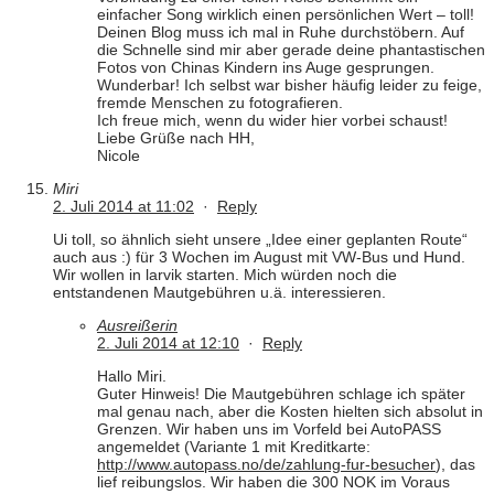
einfacher Song wirklich einen persönlichen Wert – toll!
Deinen Blog muss ich mal in Ruhe durchstöbern. Auf
die Schnelle sind mir aber gerade deine phantastischen
Fotos von Chinas Kindern ins Auge gesprungen.
Wunderbar! Ich selbst war bisher häufig leider zu feige,
fremde Menschen zu fotografieren.
Ich freue mich, wenn du wider hier vorbei schaust!
Liebe Grüße nach HH,
Nicole
Miri
2. Juli 2014 at 11:02
·
Reply
Ui toll, so ähnlich sieht unsere „Idee einer geplanten Route“
auch aus :) für 3 Wochen im August mit VW-Bus und Hund.
Wir wollen in larvik starten. Mich würden noch die
entstandenen Mautgebühren u.ä. interessieren.
Ausreißerin
2. Juli 2014 at 12:10
·
Reply
Hallo Miri.
Guter Hinweis! Die Mautgebühren schlage ich später
mal genau nach, aber die Kosten hielten sich absolut in
Grenzen. Wir haben uns im Vorfeld bei AutoPASS
angemeldet (Variante 1 mit Kreditkarte:
http://www.autopass.no/de/zahlung-fur-besucher
), das
lief reibungslos. Wir haben die 300 NOK im Voraus