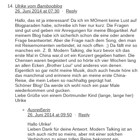
Ulrike vom Bambooblog
26. Juni 2014 at 07:30
·
Reply
Hallo, das ist ja interessant! Da ich im MOment keine Lust auf
Blogparaden habe, schreibe ich hier nur kurz: Die Fragen
sind gut und geben mir Anregungen für meine Blogartikel. Auf
meinem Blog habe ich sicherlich schon die eine oder andere
Frage beantwortet. Aber die Frage nach dem Song, den man
mit Reisemomenten verbindet, ist noch offen. ;) Da fällt mir so
manches ein. Z. B. Modern Talking, die kurz bevor ich das
erste Mal in China war,d ort ein Konzert gegeben hatten. Die
Chensen waren begeistert und so hörte ich vier Wochen lang
an allen Ecken „Brother Loui“ und anderes von denen.
Eigentlich so gar nicht meine Musik, doch auch heute höre ich
das manchmal und erinnere mich an meine erste China-
Reise, die mein Leben so nachhaltig geprägt hat.
Schöner Blog! Da werde ich wohl noch ein paar Male
wiederkommen und gucken.
Liebe Grüße von einem Dortmunder Kind (lange, lange her)
Ulrike
Ausreißerin
26. Juni 2014 at 09:50
·
Reply
Hallo Ulrike!
Lieben Dank für deine Antwort. Modern Talking ist an
sich auch nicht so meins, aber mit einer solchen
Verbindung zu einer tollen Reise bekommt ein