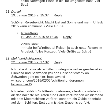
deine Norwegen-Pläne in die Tat umgesetzt hast! Viel
Spaß!
Daniel
19. Januar 2015 at 15:37
·
Reply
Schöner Reisebericht. Macht lust auf Sonne und mehr. Urlaub
2015 kann kommen! ;) Viele Grüße
Ausreißerin
19. Januar 2015 at 16:40
·
Reply
Vielen Dank!
Ihr habt bei Windbeutel Reisen ja auch nette Reisen im
Angebot. Tolles Konzept! Viele Grüße zurück :-)
Mel (worldwhisperer)
22. Januar 2015 at 17:32
·
Reply
Ich habe 4 Jahre als schlittenhundeguide selber gearbeitet in
Finnland und Schweden (zu den Reiseberichtenv on
Schweden geht es hier:
https://world-
whisperer.com/2015/02/03/schlittenhunderennen-
liebenscheid/
)
Ich liebe natürlich Schlittenhundetouren, allerdings würde ich
dir das nächste Mal raten eine Farm vorzuziehen wo niemand
mit dem Motorschlitten vorfährt, sondern ein Guide ebenfalls
auf dem Schlitten. Erst dann ist das Ergebnis perfekt.