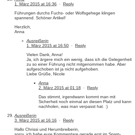
1. März 2015 at 16:36
·
Reply
Führungen durchs Fuchs- oder Wolfsgehege klingen
spannend. Schöner Artikel!
Herzlich,
Anna
Ausreißerin
1. März 2015 at 16:50
·
Reply
Vielen Dank, Anna!
Ja, ich ärgere mich ein wenig, dass ich die Gelegenheit
zu so einer Führung nicht mitgenommen habe. Aber
aufgeschoben ist ja nicht aufgehoben.
Liebe Grüße, Nicole
Anna
2. März 2015 at 01:18
·
Reply
Das stimmt, irgendwann kommt man mit
Sicherheit noch einmal an diesen Platz und kann
nachholen, was man verpasst hat. :)
Ausreißerin
3. März 2015 at 16:16
·
Reply
Hallo Chrissi und Herumbreiberin,
sorry, ich habe eure Kommentare gerade erst im Spam-