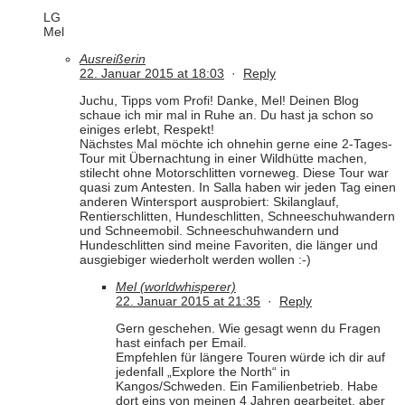
LG
Mel
Ausreißerin
22. Januar 2015 at 18:03
·
Reply
Juchu, Tipps vom Profi! Danke, Mel! Deinen Blog
schaue ich mir mal in Ruhe an. Du hast ja schon so
einiges erlebt, Respekt!
Nächstes Mal möchte ich ohnehin gerne eine 2-Tages-
Tour mit Übernachtung in einer Wildhütte machen,
stilecht ohne Motorschlitten vorneweg. Diese Tour war
quasi zum Antesten. In Salla haben wir jeden Tag einen
anderen Wintersport ausprobiert: Skilanglauf,
Rentierschlitten, Hundeschlitten, Schneeschuhwandern
und Schneemobil. Schneeschuhwandern und
Hundeschlitten sind meine Favoriten, die länger und
ausgiebiger wiederholt werden wollen :-)
Mel (worldwhisperer)
22. Januar 2015 at 21:35
·
Reply
Gern geschehen. Wie gesagt wenn du Fragen
hast einfach per Email.
Empfehlen für längere Touren würde ich dir auf
jedenfall „Explore the North“ in
Kangos/Schweden. Ein Familienbetrieb. Habe
dort eins von meinen 4 Jahren gearbeitet, aber