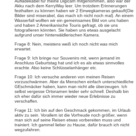
Aufladekabel für meine Digicam mitgenommen, also war der
Akku nach dem KerryWay leer. Um trotzdem Erinnerungen
festhalten zu können haben wir 2 Einwegkameras gekauft(Die
Bilder sind miserabel, das mach ich nicht noch mal). An einem
Wasserfall wollten wir ein gemeinsames Bild von uns haben
und haben 2 Amerikanische Touris gefragt, ob sie uns
fotografieren könnten. Sie haben uns etwas ausgelacht
aufgrund unser hinterwäldlerischen Kamera.
Frage 8: Nein, meistens weiß ich noch nicht was mich
erwartet.
Frage 9: Ich bringe nur Souvenirs mit, wenn jemand im
Anschluss Geburtstag hat und ich es als etwas sinnvolles
erachte. Also keine Schlüsselanhänger etc.
Frage 10: Ich versuche anderen von meinen Reisen
vorzuschwärmen. Aber da Menschen einfach unterschiedliche
GEschmäcker haben, kann man nicht alle überzeugen. Ich
selbst vergesse Ortsnamen leider sehr schnell. Deshalb bin
ich eher dafür sich immer wieder neue Erlebnisse zu
verschaffen.
Frage 11: Ich bin auf den Geschmack gekommen, im Urlaub
aktiv zu sein. Vorallem ist die Vorfreude noch größer, wenn
man sich auf seine Reisen etwas vorbereiten muss und
trainiert. Ich gammel lieber zu Hause, dafür brauch ich nicht
wegzufahren.