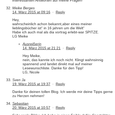
interessanten Antworten auf meine Fragen!
Meike Berges
14. März 2015 at 09:16
·
Reply
Hey,
wahrscheinlich achon bekannt,aber eines meiner
lieblingsbücher ist“ in 16 jahren um die Welt“
Habe ich auch mal als dia vortrag erlebt-war SPITZE.
LG Meike
Ausreißerin
14. März 2015 at 21:21
·
Reply
Hey Meike,
nein, das kannte ich noch nicht. Klingt wahnsinnig
spannend und landet direkt mal auf meiner
Lesewunschliste. Danke für den Tipp!
LG, Nicole
Sven Ja
19. März 2015 at 19:37
·
Reply
Danke für deinen tollen Blog. Ich werde mir deine Tipps gerne
zu Herzen nehmen!
Sebastian
20. März 2015 at 10:57
·
Reply