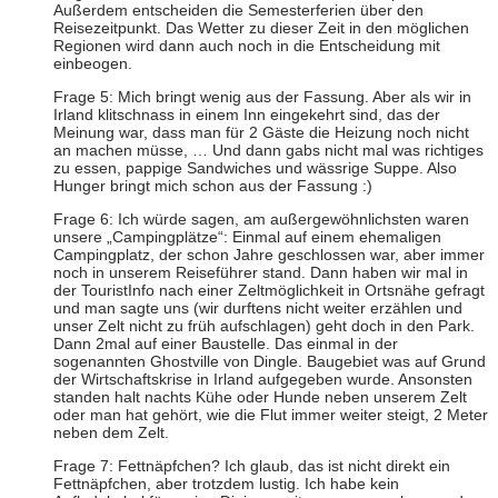
Außerdem entscheiden die Semesterferien über den
Reisezeitpunkt. Das Wetter zu dieser Zeit in den möglichen
Regionen wird dann auch noch in die Entscheidung mit
einbeogen.
Frage 5: Mich bringt wenig aus der Fassung. Aber als wir in
Irland klitschnass in einem Inn eingekehrt sind, das der
Meinung war, dass man für 2 Gäste die Heizung noch nicht
an machen müsse, … Und dann gabs nicht mal was richtiges
zu essen, pappige Sandwiches und wässrige Suppe. Also
Hunger bringt mich schon aus der Fassung :)
Frage 6: Ich würde sagen, am außergewöhnlichsten waren
unsere „Campingplätze“: Einmal auf einem ehemaligen
Campingplatz, der schon Jahre geschlossen war, aber immer
noch in unserem Reiseführer stand. Dann haben wir mal in
der TouristInfo nach einer Zeltmöglichkeit in Ortsnähe gefragt
und man sagte uns (wir durftens nicht weiter erzählen und
unser Zelt nicht zu früh aufschlagen) geht doch in den Park.
Dann 2mal auf einer Baustelle. Das einmal in der
sogenannten Ghostville von Dingle. Baugebiet was auf Grund
der Wirtschaftskrise in Irland aufgegeben wurde. Ansonsten
standen halt nachts Kühe oder Hunde neben unserem Zelt
oder man hat gehört, wie die Flut immer weiter steigt, 2 Meter
neben dem Zelt.
Frage 7: Fettnäpfchen? Ich glaub, das ist nicht direkt ein
Fettnäpfchen, aber trotzdem lustig. Ich habe kein