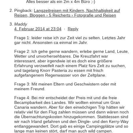
Alles besser als ein 2m x 4m Büro ;-)
Pingback:
Langzeitreisen mit Kindern, Nachhaltigkeit auf
Reisen, Bloggen › 5 Reicherts › Fotografie und Reisen
Maddy
4. Februar 2014 at 23:04
·
Reply
Frage 1: leider reise ich zur Zeit viel zu selten. Letztes Jahr
gar nicht. Ansonsten ca einmal im Jahr.
Frage 2: Ich gehe gerne wandern, erlebe gerne Land, Leute,
Wetter und unvorhersehbares. Die Kreuzfahrt war
interessant, aber irgendwie ist es doch eine größere
Erfahrung verzweifelt nach einem Platz fürs Zelt zu suchen,
und tagelang Knorr Pasteria zu essen mit frisch
aufgefangenem Regenwasser von der Zeltplane.
Frage 3: Mit meinen Eltern und Geschwistern oder mit
meinem Freund.
Frage 4: Bei mir entscheidet der Preis mit und die freie
Becampbarkeit des Landes. Wir wollten einmal um Gran
Canaria wandern. Aber für den einwöchigen Trip hätten wir
relativ viel für den Flug zahlen müssen und dann wären noch
die Übernachtungskosten hinzugekommen. Stattdessen sind
wir nach Irland gefahren und den Dingle- und den Kerry-Way
entlanggewandert. Dort gab es einige Campingplätze und so
lange man keinen stört, darf man auch wild campen.