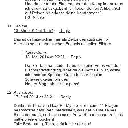
Und danke für die Blumen, aber das Kompliment kann
ich direkt zurückgeben! Ich lieben deinen Artikel „Geh
auf Reisen & verlasse deine Komfortzone“.
LG, Nicole
Tabitha
18. Mai 2014 at 19:54
·
Reply
Das ist definitiv schlimmer als Zeitungenaustragen ;-)
Aber ein sehr authentisches Erlebnis mit tollen Bildern.
Ausreißerin
18. Mai 2014 at 20:51
·
Reply
Danke, Tabitha! Leider habe ich keine Fotos von der
Fischfabriksführung, aber da die inoffiziell war, wollte
ich unseren Spontan-Guide besser nicht in
Schwierigkeiten bringen.
Netten Blog habt ihr übrigens!
Ausreißerin
17. Juni 2014 at 23:21
·
Reply
Danke an Timo von HeadForMyLife, der meine 11 Fragen
beantwortet hat!! Wen interessiert, was der Name seines
Blogs bedeutet, sollte sich seine Antworten anschauen: [Link
mittlerweile erloschen]
Tolle Bedeutung, Timo, gefällt mir sehr gut!