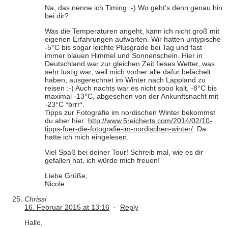
Na, das nenne ich Timing :-) Wo geht’s denn genau hin
bei dir?
Was die Temperaturen angeht, kann ich nicht groß mit
eigenen Erfahrungen aufwarten. Wir hatten untypische
-5°C bis sogar leichte Plusgrade bei Tag und fast
immer blauen Himmel und Sonnenschein. Hier in
Deutschland war zur gleichen Zeit fieses Wetter, was
sehr lustig war, weil mich vorher alle dafür belächelt
haben, ausgerechnet im Winter nach Lappland zu
reisen :-) Auch nachts war es nicht sooo kalt, -8°C bis
maximal -13°C, abgesehen von der Ankunftsnacht mit
-23°C *brrr*.
Tipps zur Fotografie im nordischen Winter bekommst
du aber hier:
http://www.5reicherts.com/2014/02/10-
tipps-fuer-die-fotografie-im-nordischen-winter/
. Da
hatte ich mich eingelesen.
Viel Spaß bei deiner Tour! Schreib mal, wie es dir
gefallen hat, ich würde mich freuen!
Liebe Grüße,
Nicole
Chrissi
16. Februar 2015 at 13:16
·
Reply
Hallo,