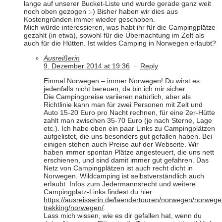
lange auf unserer Bucket-Liste und wurde gerade ganz weit
noch oben gezogen :-) Bisher haben wir dies aus
Kostengründen immer wieder geschoben.
Mich würde interessieren, was habt ihr für die Campingplätze
gezahlt (in etwa), sowohl für die Übernachtung im Zelt als
auch für die Hütten. Ist wildes Camping in Norwegen erlaubt?
Ausreißerin
9. Dezember 2014 at 19:36
·
Reply
Einmal Norwegen – immer Norwegen! Du wirst es
jedenfalls nicht bereuen, da bin ich mir sicher.
Die Campingpreise variieren natürlich, aber als
Richtlinie kann man für zwei Personen mit Zelt und
Auto 15-20 Euro pro Nacht rechnen, für eine 2er-Hütte
zahlt man zwischen 35-70 Euro (je nach Sterne, Lage
etc.). Ich habe oben ein paar Links zu Campingplätzen
aufgelistet, die uns besonders gut gefallen haben. Bei
einigen stehen auch Preise auf der Webseite. Wir
haben immer spontan Plätze angesteuert, die uns nett
erschienen, und sind damit immer gut gefahren. Das
Netz von Campingplätzen ist auch recht dicht in
Norwegen. Wildcamping ist selbstverständlich auch
erlaubt. Infos zum Jedermannsrecht und weitere
Campingplatz-Links findest du hier:
https://ausreisserin.de/laendertouren/norwegen/norwege
trekking/norwegen/
.
Lass mich wissen, wie es dir gefallen hat, wenn du