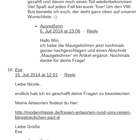
gezahlt und davon noch einen Teil wiederbekommen.
Viel Spaß auf jeden Fall bei eurer Tour! Um den VW-
Bus beneide ich euch, der steht ganz oben auf unserer
Wunschliste :-)
Ausreißerin
6. Juli 2014 at 23:06
·
Reply
Hallo Miri,
ich habe die Mautgebühren jetzt nochmals
genau nachgeschlagen und einen Abschnitt
„Mautgebühren“ im Artikel ergänzt. Nochmals
danke für deine Frage!
Eve
15. Juli 2014 at 12:01
·
Reply
Liebe Nicole,
endlich hab ich es geschafft deine Fragen zu beantworten.
Meine Antworten findest du hier:
http://modernhippie.de/fragen-antworten-rund-ums-reisen-
blogstoeckchen-part-ii/
Liebe Grüße
Eve