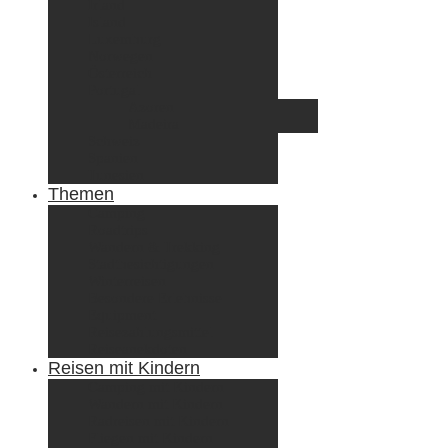
Irland
Island
Luxemburg
Norwegen
Österreich
Portugal
Azoren
Madeira
Schweiz
Spanien
Tunesien
Themen
Camping
Roadtrips
Wandern & Trekking
Stadtbesichtigungen
Winterreisen
Besondere Erlebnisse
Equipment
Reisezahlungsmittel
Reiseanekdoten
Reisen mit Kindern
Camping mit Kindern
Wandern mit Kindern
Radreisen mit Kindern
Fliegen mit Kindern