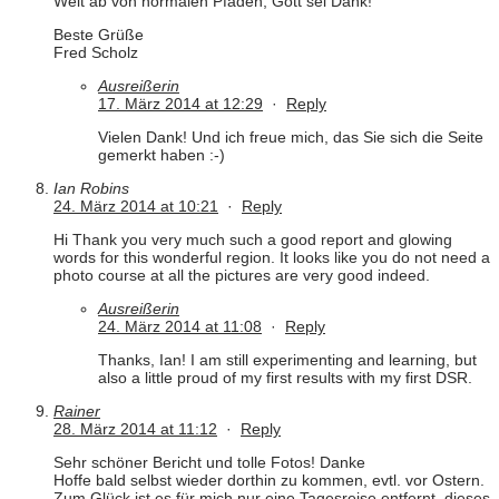
Weit ab von normalen Pfaden, Gott sei Dank!
Beste Grüße
Fred Scholz
Ausreißerin
17. März 2014 at 12:29
·
Reply
Vielen Dank! Und ich freue mich, das Sie sich die Seite
gemerkt haben :-)
Ian Robins
24. März 2014 at 10:21
·
Reply
Hi Thank you very much such a good report and glowing
words for this wonderful region. It looks like you do not need a
photo course at all the pictures are very good indeed.
Ausreißerin
24. März 2014 at 11:08
·
Reply
Thanks, Ian! I am still experimenting and learning, but
also a little proud of my first results with my first DSR.
Rainer
28. März 2014 at 11:12
·
Reply
Sehr schöner Bericht und tolle Fotos! Danke
Hoffe bald selbst wieder dorthin zu kommen, evtl. vor Ostern.
Zum Glück ist es für mich nur eine Tagesreise entfernt, dieses