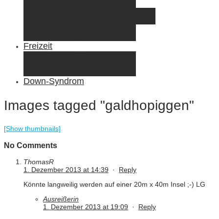
Elternzeit
Frankreich/Spanien 2015
Schweiz/Frankreich 2017
Familienreiseziele
Infos & Tipps
Freizeit
Nähen & DIY
Fotografie
Gemischte Tüte
Down-Syndrom
Images tagged "galdhopiggen"
[Show thumbnails]
No Comments
ThomasR
1. Dezember 2013 at 14:39
·
Reply
Könnte langweilig werden auf einer 20m x 40m Insel ;-) LG
Ausreißerin
1. Dezember 2013 at 19:09
·
Reply