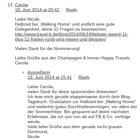
Carola
18. Juni 2014 at 20:42
·
Reply
Liebe Nicole,
Halbzeit bei „Walking Home“ und endlich eine gute
Gelegenheit, deine 11 Fragen zu beantworten:
http://www.travel-b.de/blog/2014/06/18/liebster-award-11-
plus-11-fragen-rund-ums-reisen-und-bloggen/
Vielen Dank für die Nominierung!
Liebe Grüße aus der Champagne & Immer Happy Travels,
Carola
Ausreißerin
19. Juni 2014 at 15:41
·
Reply
Liebe Carola,
vielen Dank für deine spannenden Antworten!
Ich lese mich gerade etappenweise durch dein Blog-
Tagebuch. Gratulation zur Halbzeit bei „Walking Home“
und weiterhin gutes Durchhaltevermögen, vor allem bei
der Sommerhitze. Bin gespannt auf deine nächsten
Erlebnisse, die ich von nun ab auf FB & Co. verfolge
werde.
Viele liebe Grüße aus dem gerade recht grauen
Dortmund,
Nicole