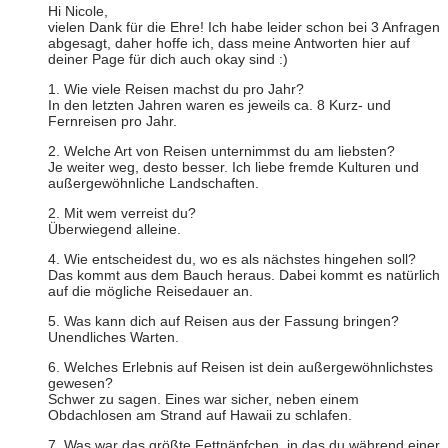
Hi Nicole,
vielen Dank für die Ehre! Ich habe leider schon bei 3 Anfragen
abgesagt, daher hoffe ich, dass meine Antworten hier auf
deiner Page für dich auch okay sind :)
1. Wie viele Reisen machst du pro Jahr?
In den letzten Jahren waren es jeweils ca. 8 Kurz- und
Fernreisen pro Jahr.
2. Welche Art von Reisen unternimmst du am liebsten?
Je weiter weg, desto besser. Ich liebe fremde Kulturen und
außergewöhnliche Landschaften.
2. Mit wem verreist du?
Überwiegend alleine.
4. Wie entscheidest du, wo es als nächstes hingehen soll?
Das kommt aus dem Bauch heraus. Dabei kommt es natürlich
auf die mögliche Reisedauer an.
5. Was kann dich auf Reisen aus der Fassung bringen?
Unendliches Warten.
6. Welches Erlebnis auf Reisen ist dein außergewöhnlichstes
gewesen?
Schwer zu sagen. Eines war sicher, neben einem
Obdachlosen am Strand auf Hawaii zu schlafen.
7. Was war das größte Fettnäpfchen, in das du während einer