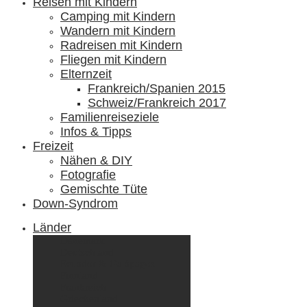
Reisen mit Kindern
Camping mit Kindern
Wandern mit Kindern
Radreisen mit Kindern
Fliegen mit Kindern
Elternzeit
Frankreich/Spanien 2015
Schweiz/Frankreich 2017
Familienreiseziele
Infos & Tipps
Freizeit
Nähen & DIY
Fotografie
Gemischte Tüte
Down-Syndrom
Länder
Dänemark
Deutschland
Ecuador & Galápagos
Finnland
Frankreich
Griechenland