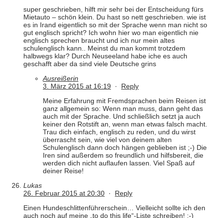
super geschrieben, hilft mir sehr bei der Entscheidung fürs
Mietauto – schön klein. Du hast so nett geschrieben. wie ist
es in Irand eigentlich so mit der Sprache wenn man nicht so
gut englisch spricht? Ich wohn hier wo man eigentlich nie
englisch sprechen braucht und ich nur mein altes
schulenglisch kann.. Meinst du man kommt trotzdem
halbwegs klar? Durch Neuseeland habe iche es auch
geschafft aber da sind viele Deutsche grins
Ausreißerin
3. März 2015 at 16:19
·
Reply
Meine Erfahrung mit Fremdsprachen beim Reisen ist
ganz allgemein so: Wenn man muss, dann geht das
auch mit der Sprache. Und schließlich setzt ja auch
keiner den Rotstift an, wenn man etwas falsch macht.
Trau dich einfach, englisch zu reden, und du wirst
überrascht sein, wie viel von deinem alten
Schulenglisch dann doch hängen geblieben ist ;-) Die
Iren sind außerdem so freundlich und hilfsbereit, die
werden dich nicht auflaufen lassen. Viel Spaß auf
deiner Reise!
Lukas
26. Februar 2015 at 20:30
·
Reply
Einen Hundeschlittenführerschein… Vielleicht sollte ich den
auch noch auf meine „to do this life“-Liste schreiben! ;-)