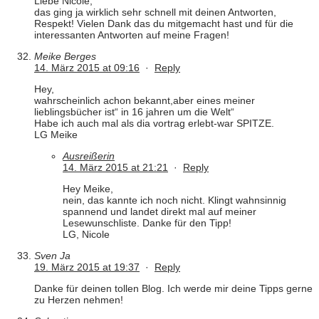
Liebe Nicole,
das ging ja wirklich sehr schnell mit deinen Antworten,
Respekt! Vielen Dank das du mitgemacht hast und für die
interessanten Antworten auf meine Fragen!
Meike Berges
14. März 2015 at 09:16
·
Reply
Hey,
wahrscheinlich achon bekannt,aber eines meiner
lieblingsbücher ist“ in 16 jahren um die Welt“
Habe ich auch mal als dia vortrag erlebt-war SPITZE.
LG Meike
Ausreißerin
14. März 2015 at 21:21
·
Reply
Hey Meike,
nein, das kannte ich noch nicht. Klingt wahnsinnig
spannend und landet direkt mal auf meiner
Lesewunschliste. Danke für den Tipp!
LG, Nicole
Sven Ja
19. März 2015 at 19:37
·
Reply
Danke für deinen tollen Blog. Ich werde mir deine Tipps gerne
zu Herzen nehmen!