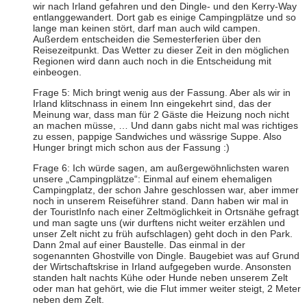
wir nach Irland gefahren und den Dingle- und den Kerry-Way
entlanggewandert. Dort gab es einige Campingplätze und so
lange man keinen stört, darf man auch wild campen.
Außerdem entscheiden die Semesterferien über den
Reisezeitpunkt. Das Wetter zu dieser Zeit in den möglichen
Regionen wird dann auch noch in die Entscheidung mit
einbeogen.
Frage 5: Mich bringt wenig aus der Fassung. Aber als wir in
Irland klitschnass in einem Inn eingekehrt sind, das der
Meinung war, dass man für 2 Gäste die Heizung noch nicht
an machen müsse, … Und dann gabs nicht mal was richtiges
zu essen, pappige Sandwiches und wässrige Suppe. Also
Hunger bringt mich schon aus der Fassung :)
Frage 6: Ich würde sagen, am außergewöhnlichsten waren
unsere „Campingplätze“: Einmal auf einem ehemaligen
Campingplatz, der schon Jahre geschlossen war, aber immer
noch in unserem Reiseführer stand. Dann haben wir mal in
der TouristInfo nach einer Zeltmöglichkeit in Ortsnähe gefragt
und man sagte uns (wir durftens nicht weiter erzählen und
unser Zelt nicht zu früh aufschlagen) geht doch in den Park.
Dann 2mal auf einer Baustelle. Das einmal in der
sogenannten Ghostville von Dingle. Baugebiet was auf Grund
der Wirtschaftskrise in Irland aufgegeben wurde. Ansonsten
standen halt nachts Kühe oder Hunde neben unserem Zelt
oder man hat gehört, wie die Flut immer weiter steigt, 2 Meter
neben dem Zelt.