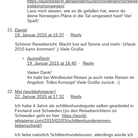
https://ausreisserin.de/laendertouren/norwegen/norwege
trekking/norwegen/
.
Lass mich wissen, wie es dir gefallen hat, wenn du
deine Norwegen-Pläne in die Tat umgesetzt hast! Viel
Spaß!
Daniel
19. Januar 2015 at 15:37
·
Reply
Schöner Reisebericht. Macht lust auf Sonne und mehr. Urlaub
2015 kann kommen! ;) Viele Grüße
Ausreißerin
19. Januar 2015 at 16:40
·
Reply
Vielen Dank!
Ihr habt bei Windbeutel Reisen ja auch nette Reisen im
Angebot. Tolles Konzept! Viele Grüße zurück :-)
Mel (worldwhisperer)
22. Januar 2015 at 17:32
·
Reply
Ich habe 4 Jahre als schlittenhundeguide selber gearbeitet in
Finnland und Schweden (zu den Reiseberichtenv on
Schweden geht es hier:
https://world-
whisperer.com/2015/02/03/schlittenhunderennen-
liebenscheid/
)
Ich liebe natürlich Schlittenhundetouren, allerdings würde ich