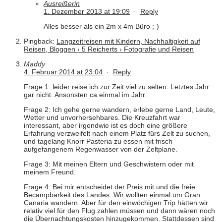
Ausreißerin
1. Dezember 2013 at 19:09
·
Reply
Alles besser als ein 2m x 4m Büro ;-)
Pingback:
Langzeitreisen mit Kindern, Nachhaltigkeit auf
Reisen, Bloggen › 5 Reicherts › Fotografie und Reisen
Maddy
4. Februar 2014 at 23:04
·
Reply
Frage 1: leider reise ich zur Zeit viel zu selten. Letztes Jahr
gar nicht. Ansonsten ca einmal im Jahr.
Frage 2: Ich gehe gerne wandern, erlebe gerne Land, Leute,
Wetter und unvorhersehbares. Die Kreuzfahrt war
interessant, aber irgendwie ist es doch eine größere
Erfahrung verzweifelt nach einem Platz fürs Zelt zu suchen,
und tagelang Knorr Pasteria zu essen mit frisch
aufgefangenem Regenwasser von der Zeltplane.
Frage 3: Mit meinen Eltern und Geschwistern oder mit
meinem Freund.
Frage 4: Bei mir entscheidet der Preis mit und die freie
Becampbarkeit des Landes. Wir wollten einmal um Gran
Canaria wandern. Aber für den einwöchigen Trip hätten wir
relativ viel für den Flug zahlen müssen und dann wären noch
die Übernachtungskosten hinzugekommen. Stattdessen sind