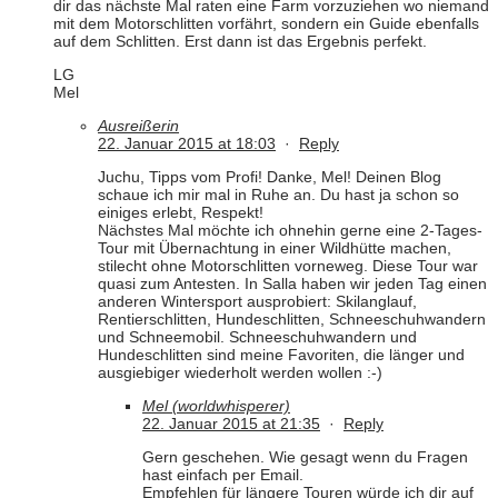
dir das nächste Mal raten eine Farm vorzuziehen wo niemand
mit dem Motorschlitten vorfährt, sondern ein Guide ebenfalls
auf dem Schlitten. Erst dann ist das Ergebnis perfekt.
LG
Mel
Ausreißerin
22. Januar 2015 at 18:03
·
Reply
Juchu, Tipps vom Profi! Danke, Mel! Deinen Blog
schaue ich mir mal in Ruhe an. Du hast ja schon so
einiges erlebt, Respekt!
Nächstes Mal möchte ich ohnehin gerne eine 2-Tages-
Tour mit Übernachtung in einer Wildhütte machen,
stilecht ohne Motorschlitten vorneweg. Diese Tour war
quasi zum Antesten. In Salla haben wir jeden Tag einen
anderen Wintersport ausprobiert: Skilanglauf,
Rentierschlitten, Hundeschlitten, Schneeschuhwandern
und Schneemobil. Schneeschuhwandern und
Hundeschlitten sind meine Favoriten, die länger und
ausgiebiger wiederholt werden wollen :-)
Mel (worldwhisperer)
22. Januar 2015 at 21:35
·
Reply
Gern geschehen. Wie gesagt wenn du Fragen
hast einfach per Email.
Empfehlen für längere Touren würde ich dir auf