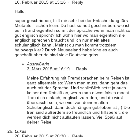
16. Februar 2015 at 13:16
·
Reply
Hallo,
super geschrieben, hilft mir sehr bei der Entscheidung fürs
Mietauto – schön klein. Du hast so nett geschrieben. wie ist
es in Irand eigentlich so mit der Sprache wenn man nicht so
gut englisch spricht? Ich wohn hier wo man eigentlich nie
englisch sprechen braucht und ich nur mein altes
schulenglisch kann.. Meinst du man kommt trotzdem
halbwegs klar? Durch Neuseeland habe iche es auch
geschafft aber da sind viele Deutsche grins
Ausreißerin
3. März 2015 at 16:19
·
Reply
Meine Erfahrung mit Fremdsprachen beim Reisen ist
ganz allgemein so: Wenn man muss, dann geht das
auch mit der Sprache. Und schließlich setzt ja auch
keiner den Rotstift an, wenn man etwas falsch macht.
Trau dich einfach, englisch zu reden, und du wirst
überrascht sein, wie viel von deinem alten
Schulenglisch dann doch hängen geblieben ist ;-) Die
Iren sind außerdem so freundlich und hilfsbereit, die
werden dich nicht auflaufen lassen. Viel Spaß auf
deiner Reise!
Lukas
26. Februar 2015 at 20:30
·
Reply