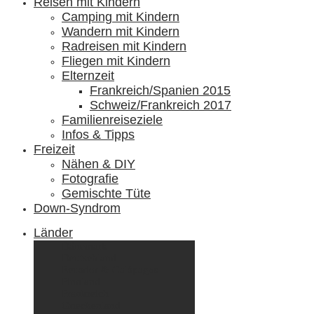
Reisen mit Kindern
Camping mit Kindern
Wandern mit Kindern
Radreisen mit Kindern
Fliegen mit Kindern
Elternzeit
Frankreich/Spanien 2015
Schweiz/Frankreich 2017
Familienreiseziele
Infos & Tipps
Freizeit
Nähen & DIY
Fotografie
Gemischte Tüte
Down-Syndrom
Länder
Dänemark
Deutschland
Ecuador & Galápagos
Finnland
Frankreich
Griechenland