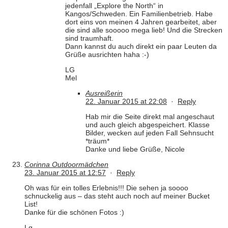
jedenfall „Explore the North“ in
Kangos/Schweden. Ein Familienbetrieb. Habe
dort eins von meinen 4 Jahren gearbeitet, aber
die sind alle sooooo mega lieb! Und die Strecken
sind traumhaft.
Dann kannst du auch direkt ein paar Leuten da
Grüße ausrichten haha :-)
LG
Mel
Ausreißerin
22. Januar 2015 at 22:08
·
Reply
Hab mir die Seite direkt mal angeschaut
und auch gleich abgespeichert. Klasse
Bilder, wecken auf jeden Fall Sehnsucht
*träum*
Danke und liebe Grüße, Nicole
Corinna Outdoormädchen
23. Januar 2015 at 12:57
·
Reply
Oh was für ein tolles Erlebnis!!! Die sehen ja soooo
schnuckelig aus – das steht auch noch auf meiner Bucket
List!
Danke für die schönen Fotos :)
Lg,