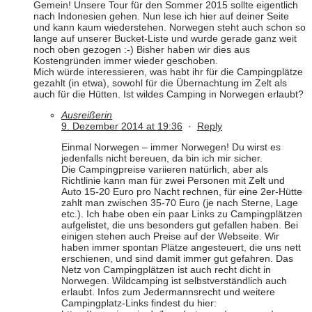
Gemein! Unsere Tour für den Sommer 2015 sollte eigentlich
nach Indonesien gehen. Nun lese ich hier auf deiner Seite
und kann kaum wiederstehen. Norwegen steht auch schon so
lange auf unserer Bucket-Liste und wurde gerade ganz weit
noch oben gezogen :-) Bisher haben wir dies aus
Kostengründen immer wieder geschoben.
Mich würde interessieren, was habt ihr für die Campingplätze
gezahlt (in etwa), sowohl für die Übernachtung im Zelt als
auch für die Hütten. Ist wildes Camping in Norwegen erlaubt?
Ausreißerin
9. Dezember 2014 at 19:36
·
Reply
Einmal Norwegen – immer Norwegen! Du wirst es
jedenfalls nicht bereuen, da bin ich mir sicher.
Die Campingpreise variieren natürlich, aber als
Richtlinie kann man für zwei Personen mit Zelt und
Auto 15-20 Euro pro Nacht rechnen, für eine 2er-Hütte
zahlt man zwischen 35-70 Euro (je nach Sterne, Lage
etc.). Ich habe oben ein paar Links zu Campingplätzen
aufgelistet, die uns besonders gut gefallen haben. Bei
einigen stehen auch Preise auf der Webseite. Wir
haben immer spontan Plätze angesteuert, die uns nett
erschienen, und sind damit immer gut gefahren. Das
Netz von Campingplätzen ist auch recht dicht in
Norwegen. Wildcamping ist selbstverständlich auch
erlaubt. Infos zum Jedermannsrecht und weitere
Campingplatz-Links findest du hier: