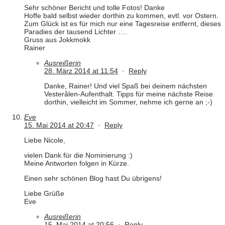
Sehr schöner Bericht und tolle Fotos! Danke
Hoffe bald selbst wieder dorthin zu kommen, evtl. vor Ostern.
Zum Glück ist es für mich nur eine Tagesreise entfernt, dieses
Paradies der tausend Lichter ….
Gruss aus Jokkmokk
Rainer
Ausreißerin
28. März 2014 at 11:54
·
Reply
Danke, Rainer! Und viel Spaß bei deinem nächsten
Vesterålen-Aufenthalt. Tipps für meine nächste Reise
dorthin, vielleicht im Sommer, nehme ich gerne an ;-)
Eve
15. Mai 2014 at 20:47
·
Reply
Liebe Nicole,
vielen Dank für die Nominierung :)
Meine Antworten folgen in Kürze.
Einen sehr schönen Blog hast Du übrigens!
Liebe Grüße
Eve
Ausreißerin
15. Mai 2014 at 20:56
·
Reply