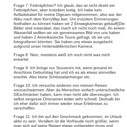
Frage 7: Fettnäpfchen? Ich glaub, das ist nicht direkt ein
Fettnäpfchen, aber trotzdem lustig. Ich habe kein
Aufladekabel für meine Digicam mitgenommen, also war der
Akku nach dem KerryWay leer. Um trotzdem Erinnerungen
festhalten zu können haben wir 2 Einwegkameras gekauft(Die
Bilder sind miserabel, das mach ich nicht noch mal). An einem
Wasserfall wollten wir ein gemeinsames Bild von uns haben
und haben 2 Amerikanische Touris gefragt, ob sie uns
fotografieren könnten. Sie haben uns etwas ausgelacht
aufgrund unser hinterwäldlerischen Kamera.
Frage 8: Nein, meistens weiß ich noch nicht was mich
erwartet.
Frage 9: Ich bringe nur Souvenirs mit, wenn jemand im
Anschluss Geburtstag hat und ich es als etwas sinnvolles
erachte. Also keine Schlüsselanhänger etc.
Frage 10: Ich versuche anderen von meinen Reisen
vorzuschwärmen. Aber da Menschen einfach unterschiedliche
GEschmäcker haben, kann man nicht alle überzeugen. Ich
selbst vergesse Ortsnamen leider sehr schnell. Deshalb bin
ich eher dafür sich immer wieder neue Erlebnisse zu
verschaffen.
Frage 11: Ich bin auf den Geschmack gekommen, im Urlaub
aktiv zu sein. Vorallem ist die Vorfreude noch größer, wenn
man sich auf seine Reisen etwas vorbereiten muss und