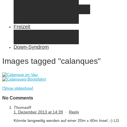
Elternzeit
Frankreich/Spanien 2015
Schweiz/Frankreich 2017
Familienreiseziele
Infos & Tipps
Freizeit
Nähen & DIY
Fotografie
Gemischte Tüte
Down-Syndrom
Images tagged "calanques"
[Show slideshow]
No Comments
ThomasR
1. Dezember 2013 at 14:39
·
Reply
Könnte langweilig werden auf einer 20m x 40m Insel ;-) LG