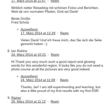
17. März 2014 at 11:57
·
Reply
Wirklich netter Reiseblog mit schönen Fotos und Berichten.
Weit ab von normalen Pfaden, Gott sei Dank!
Beste Grüße
Fred Scholz
Ausreißerin
17. März 2014 at 12:29
·
Reply
Vielen Dank! Und ich freue mich, das Sie sich die Seite
gemerkt haben :-)
Ian Robins
24. März 2014 at 10:21
·
Reply
Hi Thank you very much such a good report and glowing
words for this wonderful region. It looks like you do not need a
photo course at all the pictures are very good indeed.
Ausreißerin
24. März 2014 at 11:08
·
Reply
Thanks, Ian! I am still experimenting and learning, but
also a little proud of my first results with my first DSR.
Rainer
28. März 2014 at 11:12
·
Reply