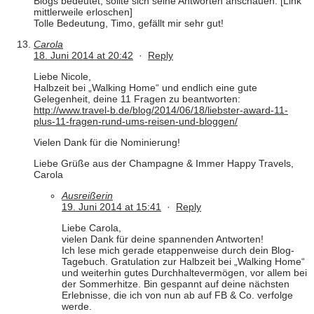
Blogs bedeutet, sollte sich seine Antworten anschauen: [Link
mittlerweile erloschen]
Tolle Bedeutung, Timo, gefällt mir sehr gut!
Carola
18. Juni 2014 at 20:42
·
Reply
Liebe Nicole,
Halbzeit bei „Walking Home“ und endlich eine gute
Gelegenheit, deine 11 Fragen zu beantworten:
http://www.travel-b.de/blog/2014/06/18/liebster-award-11-
plus-11-fragen-rund-ums-reisen-und-bloggen/
Vielen Dank für die Nominierung!
Liebe Grüße aus der Champagne & Immer Happy Travels,
Carola
Ausreißerin
19. Juni 2014 at 15:41
·
Reply
Liebe Carola,
vielen Dank für deine spannenden Antworten!
Ich lese mich gerade etappenweise durch dein Blog-
Tagebuch. Gratulation zur Halbzeit bei „Walking Home“
und weiterhin gutes Durchhaltevermögen, vor allem bei
der Sommerhitze. Bin gespannt auf deine nächsten
Erlebnisse, die ich von nun ab auf FB & Co. verfolge
werde.