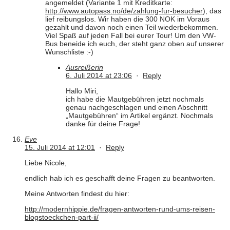
angemeldet (Variante 1 mit Kreditkarte:
http://www.autopass.no/de/zahlung-fur-besucher
), das
lief reibungslos. Wir haben die 300 NOK im Voraus
gezahlt und davon noch einen Teil wiederbekommen.
Viel Spaß auf jeden Fall bei eurer Tour! Um den VW-
Bus beneide ich euch, der steht ganz oben auf unserer
Wunschliste :-)
Ausreißerin
6. Juli 2014 at 23:06
·
Reply
Hallo Miri,
ich habe die Mautgebühren jetzt nochmals
genau nachgeschlagen und einen Abschnitt
„Mautgebühren“ im Artikel ergänzt. Nochmals
danke für deine Frage!
Eve
15. Juli 2014 at 12:01
·
Reply
Liebe Nicole,
endlich hab ich es geschafft deine Fragen zu beantworten.
Meine Antworten findest du hier:
http://modernhippie.de/fragen-antworten-rund-ums-reisen-
blogstoeckchen-part-ii/