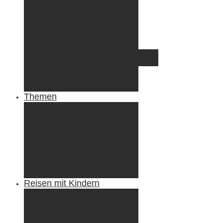
Irland
Island
Luxemburg
Norwegen
Österreich
Portugal
Azoren
Madeira
Schweiz
Spanien
Tunesien
Themen
Camping
Roadtrips
Wandern & Trekking
Stadtbesichtigungen
Winterreisen
Besondere Erlebnisse
Equipment
Reisezahlungsmittel
Reiseanekdoten
Reisen mit Kindern
Camping mit Kindern
Wandern mit Kindern
Radreisen mit Kindern
Fliegen mit Kindern