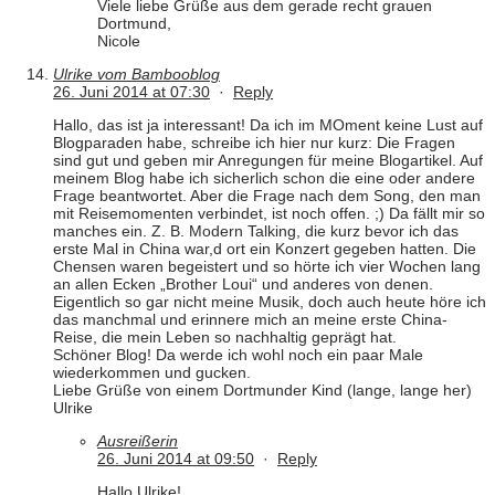
Viele liebe Grüße aus dem gerade recht grauen
Dortmund,
Nicole
Ulrike vom Bambooblog
26. Juni 2014 at 07:30
·
Reply
Hallo, das ist ja interessant! Da ich im MOment keine Lust auf
Blogparaden habe, schreibe ich hier nur kurz: Die Fragen
sind gut und geben mir Anregungen für meine Blogartikel. Auf
meinem Blog habe ich sicherlich schon die eine oder andere
Frage beantwortet. Aber die Frage nach dem Song, den man
mit Reisemomenten verbindet, ist noch offen. ;) Da fällt mir so
manches ein. Z. B. Modern Talking, die kurz bevor ich das
erste Mal in China war,d ort ein Konzert gegeben hatten. Die
Chensen waren begeistert und so hörte ich vier Wochen lang
an allen Ecken „Brother Loui“ und anderes von denen.
Eigentlich so gar nicht meine Musik, doch auch heute höre ich
das manchmal und erinnere mich an meine erste China-
Reise, die mein Leben so nachhaltig geprägt hat.
Schöner Blog! Da werde ich wohl noch ein paar Male
wiederkommen und gucken.
Liebe Grüße von einem Dortmunder Kind (lange, lange her)
Ulrike
Ausreißerin
26. Juni 2014 at 09:50
·
Reply
Hallo Ulrike!