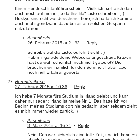
Einen Hundeschlittenführerschein… Vielleicht sollte ich den
auch noch auf meine „to do this life“-Liste schreiben! ;-)
Huskys sind echt wunderschöne Tiere, ich hoffe ich komme
auch mal irgendwann dazu bei einem solchen Gespann
mitzufahren!
Ausreißerin
26. Februar 2015 at 21:32
·
Reply
Schreib’s auf die Liste, es lohnt sich! :-)
Hab mir gerade deine Webseite angeschaut. Kraxen
hast du wahrscheinlich noch nicht getestet? Die
brauchen wir nämlich für den Sommer, haben aber
noch null Erfahrungswerte.
Herumtreiberin
27. Februar 2015 at 10:36
·
Reply
Ich habe 7 Monate fürs Studium in Irland gelebt und kann
daher nur sagen: Irland ist meine Nr. 1. Das hätte ich vor
Beginn meines Studiums dort nie gedacht, aber seitdem zieht
es mich immer wieder zurück. :)
Ausreißerin
3. März 2015 at 16:21
·
Reply
Neid! Das war sicherlich eine tolle Zeit, und ich kann es
absolut verstehen, dass es dich immer wieder auf die