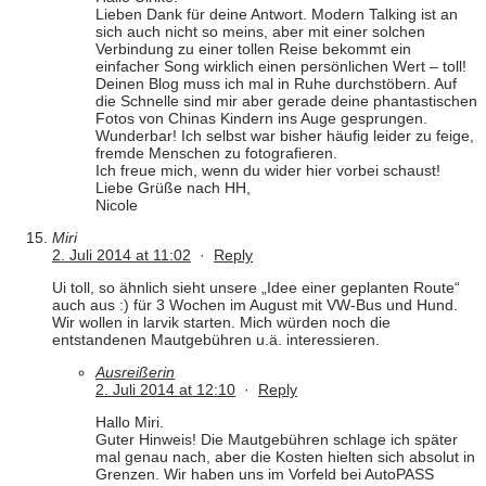
Lieben Dank für deine Antwort. Modern Talking ist an
sich auch nicht so meins, aber mit einer solchen
Verbindung zu einer tollen Reise bekommt ein
einfacher Song wirklich einen persönlichen Wert – toll!
Deinen Blog muss ich mal in Ruhe durchstöbern. Auf
die Schnelle sind mir aber gerade deine phantastischen
Fotos von Chinas Kindern ins Auge gesprungen.
Wunderbar! Ich selbst war bisher häufig leider zu feige,
fremde Menschen zu fotografieren.
Ich freue mich, wenn du wider hier vorbei schaust!
Liebe Grüße nach HH,
Nicole
Miri
2. Juli 2014 at 11:02
·
Reply
Ui toll, so ähnlich sieht unsere „Idee einer geplanten Route“
auch aus :) für 3 Wochen im August mit VW-Bus und Hund.
Wir wollen in larvik starten. Mich würden noch die
entstandenen Mautgebühren u.ä. interessieren.
Ausreißerin
2. Juli 2014 at 12:10
·
Reply
Hallo Miri.
Guter Hinweis! Die Mautgebühren schlage ich später
mal genau nach, aber die Kosten hielten sich absolut in
Grenzen. Wir haben uns im Vorfeld bei AutoPASS