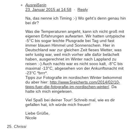
Ausreißerin
23. Januar 2015 at 14:58
·
Reply
Na, das nenne ich Timing :-) Wo geht’s denn genau hin
bei dir?
Was die Temperaturen angeht, kann ich nicht groß mit
eigenen Erfahrungen aufwarten. Wir hatten untypische
-5°C bis sogar leichte Plusgrade bei Tag und fast
immer blauen Himmel und Sonnenschein. Hier in
Deutschland war zur gleichen Zeit fieses Wetter, was
sehr lustig war, weil mich vorher alle dafür belächelt
haben, ausgerechnet im Winter nach Lappland zu
reisen :-) Auch nachts war es nicht sooo kalt, -8°C bis
maximal -13°C, abgesehen von der Ankunftsnacht mit
-23°C *brrr*.
Tipps zur Fotografie im nordischen Winter bekommst
du aber hier:
http://www.5reicherts.com/2014/02/10-
tipps-fuer-die-fotografie-im-nordischen-winter/
. Da
hatte ich mich eingelesen.
Viel Spaß bei deiner Tour! Schreib mal, wie es dir
gefallen hat, ich würde mich freuen!
Liebe Grüße,
Nicole
Chrissi