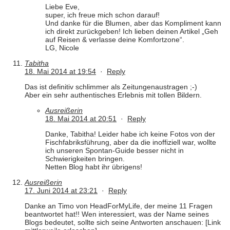
Liebe Eve,
super, ich freue mich schon darauf!
Und danke für die Blumen, aber das Kompliment kann
ich direkt zurückgeben! Ich lieben deinen Artikel „Geh
auf Reisen & verlasse deine Komfortzone“.
LG, Nicole
Tabitha
18. Mai 2014 at 19:54
·
Reply
Das ist definitiv schlimmer als Zeitungenaustragen ;-)
Aber ein sehr authentisches Erlebnis mit tollen Bildern.
Ausreißerin
18. Mai 2014 at 20:51
·
Reply
Danke, Tabitha! Leider habe ich keine Fotos von der
Fischfabriksführung, aber da die inoffiziell war, wollte
ich unseren Spontan-Guide besser nicht in
Schwierigkeiten bringen.
Netten Blog habt ihr übrigens!
Ausreißerin
17. Juni 2014 at 23:21
·
Reply
Danke an Timo von HeadForMyLife, der meine 11 Fragen
beantwortet hat!! Wen interessiert, was der Name seines
Blogs bedeutet, sollte sich seine Antworten anschauen: [Link