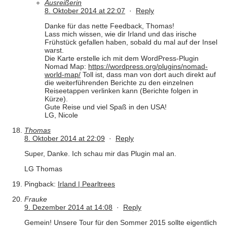
Ausreißerin
8. Oktober 2014 at 22:07
·
Reply
Danke für das nette Feedback, Thomas!
Lass mich wissen, wie dir Irland und das irische
Frühstück gefallen haben, sobald du mal auf der Insel
warst.
Die Karte erstelle ich mit dem WordPress-Plugin
Nomad Map:
https://wordpress.org/plugins/nomad-
world-map/
Toll ist, dass man von dort auch direkt auf
die weiterführenden Berichte zu den einzelnen
Reiseetappen verlinken kann (Berichte folgen in
Kürze).
Gute Reise und viel Spaß in den USA!
LG, Nicole
Thomas
8. Oktober 2014 at 22:09
·
Reply
Super, Danke. Ich schau mir das Plugin mal an.
LG Thomas
Pingback:
Irland | Pearltrees
Frauke
9. Dezember 2014 at 14:08
·
Reply
Gemein! Unsere Tour für den Sommer 2015 sollte eigentlich