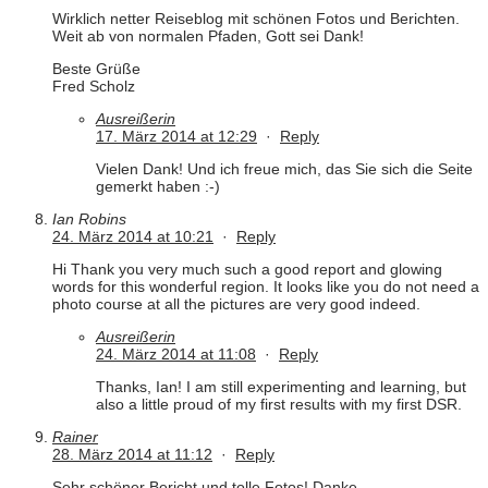
Wirklich netter Reiseblog mit schönen Fotos und Berichten.
Weit ab von normalen Pfaden, Gott sei Dank!
Beste Grüße
Fred Scholz
Ausreißerin
17. März 2014 at 12:29
·
Reply
Vielen Dank! Und ich freue mich, das Sie sich die Seite
gemerkt haben :-)
Ian Robins
24. März 2014 at 10:21
·
Reply
Hi Thank you very much such a good report and glowing
words for this wonderful region. It looks like you do not need a
photo course at all the pictures are very good indeed.
Ausreißerin
24. März 2014 at 11:08
·
Reply
Thanks, Ian! I am still experimenting and learning, but
also a little proud of my first results with my first DSR.
Rainer
28. März 2014 at 11:12
·
Reply
Sehr schöner Bericht und tolle Fotos! Danke