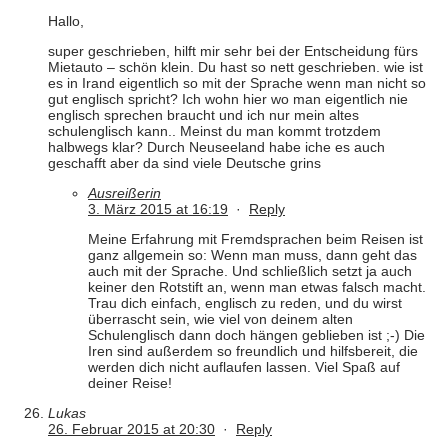
Hallo,
super geschrieben, hilft mir sehr bei der Entscheidung fürs
Mietauto – schön klein. Du hast so nett geschrieben. wie ist
es in Irand eigentlich so mit der Sprache wenn man nicht so
gut englisch spricht? Ich wohn hier wo man eigentlich nie
englisch sprechen braucht und ich nur mein altes
schulenglisch kann.. Meinst du man kommt trotzdem
halbwegs klar? Durch Neuseeland habe iche es auch
geschafft aber da sind viele Deutsche grins
Ausreißerin
3. März 2015 at 16:19
·
Reply
Meine Erfahrung mit Fremdsprachen beim Reisen ist
ganz allgemein so: Wenn man muss, dann geht das
auch mit der Sprache. Und schließlich setzt ja auch
keiner den Rotstift an, wenn man etwas falsch macht.
Trau dich einfach, englisch zu reden, und du wirst
überrascht sein, wie viel von deinem alten
Schulenglisch dann doch hängen geblieben ist ;-) Die
Iren sind außerdem so freundlich und hilfsbereit, die
werden dich nicht auflaufen lassen. Viel Spaß auf
deiner Reise!
Lukas
26. Februar 2015 at 20:30
·
Reply