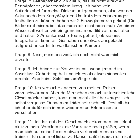
Frage 7: Fettnäpfchen? Ich glaub, das ist nicht direkt ein
Fettnäpfchen, aber trotzdem lustig. Ich habe kein
Aufladekabel für meine Digicam mitgenommen, also war der
Akku nach dem KerryWay leer. Um trotzdem Erinnerungen
festhalten zu können haben wir 2 Einwegkameras gekauft(Die
Bilder sind miserabel, das mach ich nicht noch mal). An einem
Wasserfall wollten wir ein gemeinsames Bild von uns haben
und haben 2 Amerikanische Touris gefragt, ob sie uns
fotografieren könnten. Sie haben uns etwas ausgelacht
aufgrund unser hinterwäldlerischen Kamera.
Frage 8: Nein, meistens weiß ich noch nicht was mich
erwartet.
Frage 9: Ich bringe nur Souvenirs mit, wenn jemand im
Anschluss Geburtstag hat und ich es als etwas sinnvolles
erachte. Also keine Schlüsselanhänger etc.
Frage 10: Ich versuche anderen von meinen Reisen
vorzuschwärmen. Aber da Menschen einfach unterschiedliche
GEschmäcker haben, kann man nicht alle überzeugen. Ich
selbst vergesse Ortsnamen leider sehr schnell. Deshalb bin
ich eher dafür sich immer wieder neue Erlebnisse zu
verschaffen.
Frage 11: Ich bin auf den Geschmack gekommen, im Urlaub
aktiv zu sein. Vorallem ist die Vorfreude noch größer, wenn
man sich auf seine Reisen etwas vorbereiten muss und
trainiert. Ich gammel lieber zu Hause, dafür brauch ich nicht