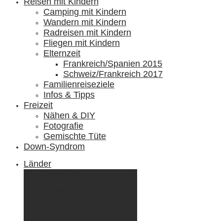
Reisen mit Kindern
Camping mit Kindern
Wandern mit Kindern
Radreisen mit Kindern
Fliegen mit Kindern
Elternzeit
Frankreich/Spanien 2015
Schweiz/Frankreich 2017
Familienreiseziele
Infos & Tipps
Freizeit
Nähen & DIY
Fotografie
Gemischte Tüte
Down-Syndrom
Länder
Dänemark
Deutschland
Ecuador & Galápagos
Finnland
Frankreich
Griechenland