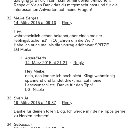
das ging ja wirklich sehr schnell mit deinen Antworten,
Respekt! Vielen Dank das du mitgemacht hast und für die
interessanten Antworten auf meine Fragen!
Meike Berges
14. März 2015 at 09:16
·
Reply
Hey,
wahrscheinlich achon bekannt,aber eines meiner
lieblingsbücher ist“ in 16 jahren um die Welt“
Habe ich auch mal als dia vortrag erlebt-war SPITZE.
LG Meike
Ausreißerin
14. März 2015 at 21:21
·
Reply
Hey Meike,
nein, das kannte ich noch nicht. Klingt wahnsinnig
spannend und landet direkt mal auf meiner
Lesewunschliste. Danke für den Tipp!
LG, Nicole
Sven Ja
19. März 2015 at 19:37
·
Reply
Danke für deinen tollen Blog. Ich werde mir deine Tipps gerne
zu Herzen nehmen!
Sebastian