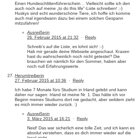
Einen Hundeschlittenführerschein… Vielleicht sollte ich den
auch noch auf meine „to do this life“-Liste schreiben! ;-)
Huskys sind echt wunderschöne Tiere, ich hoffe ich komme
auch mal irgendwann dazu bei einem solchen Gespann
mitzufahren!
Ausreißerin
26. Februar 2015 at 21:32
·
Reply
Schreib’s auf die Liste, es lohnt sich! :-)
Hab mir gerade deine Webseite angeschaut. Kraxen
hast du wahrscheinlich noch nicht getestet? Die
brauchen wir nämlich für den Sommer, haben aber
noch null Erfahrungswerte.
Herumtreiberin
27. Februar 2015 at 10:36
·
Reply
Ich habe 7 Monate fürs Studium in Irland gelebt und kann
daher nur sagen: Irland ist meine Nr. 1. Das hätte ich vor
Beginn meines Studiums dort nie gedacht, aber seitdem zieht
es mich immer wieder zurück. :)
Ausreißerin
3. März 2015 at 16:21
·
Reply
Neid! Das war sicherlich eine tolle Zeit, und ich kann es
absolut verstehen, dass es dich immer wieder auf die
Insel zieht.