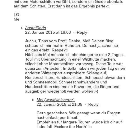
mit dem Motorschlitten vorfährt, sondern ein Guide ebenfalls
auf dem Schlitten. Erst dann ist das Ergebnis perfekt.
LG
Mel
Ausreißerin
22. Januar 2015 at 18:03
·
Reply
Juchu, Tipps vom Profi! Danke, Mel! Deinen Blog
schaue ich mir mal in Ruhe an. Du hast ja schon so
einiges erlebt, Respekt!
Nächstes Mal möchte ich ohnehin gerne eine 2-Tages-
Tour mit Übernachtung in einer Wildhütte machen,
stilecht ohne Motorschlitten vorneweg. Diese Tour war
quasi zum Antesten. In Salla haben wir jeden Tag einen
anderen Wintersport ausprobiert: Skilanglauf,
Rentierschlitten, Hundeschlitten, Schneeschuhwandern
und Schneemobil. Schneeschuhwandern und
Hundeschlitten sind meine Favoriten, die länger und
ausgiebiger wiederholt werden wollen :-)
Mel (worldwhisperer)
22. Januar 2015 at 21:35
·
Reply
Gern geschehen. Wie gesagt wenn du Fragen
hast einfach per Email.
Empfehlen für längere Touren würde ich dir auf
jedenfall „Explore the North“ in