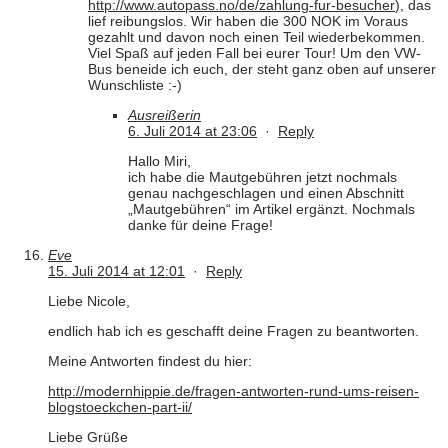
http://www.autopass.no/de/zahlung-fur-besucher
), das
lief reibungslos. Wir haben die 300 NOK im Voraus
gezahlt und davon noch einen Teil wiederbekommen.
Viel Spaß auf jeden Fall bei eurer Tour! Um den VW-
Bus beneide ich euch, der steht ganz oben auf unserer
Wunschliste :-)
Ausreißerin
6. Juli 2014 at 23:06
·
Reply
Hallo Miri,
ich habe die Mautgebühren jetzt nochmals
genau nachgeschlagen und einen Abschnitt
„Mautgebühren“ im Artikel ergänzt. Nochmals
danke für deine Frage!
Eve
15. Juli 2014 at 12:01
·
Reply
Liebe Nicole,
endlich hab ich es geschafft deine Fragen zu beantworten.
Meine Antworten findest du hier:
http://modernhippie.de/fragen-antworten-rund-ums-reisen-
blogstoeckchen-part-ii/
Liebe Grüße