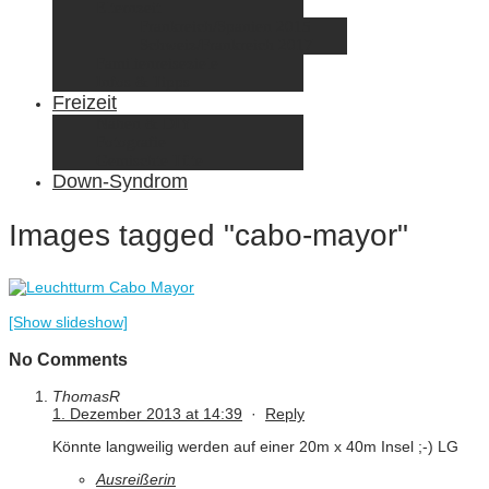
Elternzeit
Frankreich/Spanien 2015
Schweiz/Frankreich 2017
Familienreiseziele
Infos & Tipps
Freizeit
Nähen & DIY
Fotografie
Gemischte Tüte
Down-Syndrom
Images tagged "cabo-mayor"
[Show slideshow]
No Comments
ThomasR
1. Dezember 2013 at 14:39
·
Reply
Könnte langweilig werden auf einer 20m x 40m Insel ;-) LG
Ausreißerin