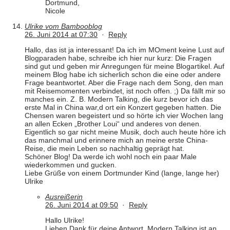
Dortmund,
Nicole
Ulrike vom Bambooblog
26. Juni 2014 at 07:30
·
Reply
Hallo, das ist ja interessant! Da ich im MOment keine Lust auf
Blogparaden habe, schreibe ich hier nur kurz: Die Fragen
sind gut und geben mir Anregungen für meine Blogartikel. Auf
meinem Blog habe ich sicherlich schon die eine oder andere
Frage beantwortet. Aber die Frage nach dem Song, den man
mit Reisemomenten verbindet, ist noch offen. ;) Da fällt mir so
manches ein. Z. B. Modern Talking, die kurz bevor ich das
erste Mal in China war,d ort ein Konzert gegeben hatten. Die
Chensen waren begeistert und so hörte ich vier Wochen lang
an allen Ecken „Brother Loui“ und anderes von denen.
Eigentlich so gar nicht meine Musik, doch auch heute höre ich
das manchmal und erinnere mich an meine erste China-
Reise, die mein Leben so nachhaltig geprägt hat.
Schöner Blog! Da werde ich wohl noch ein paar Male
wiederkommen und gucken.
Liebe Grüße von einem Dortmunder Kind (lange, lange her)
Ulrike
Ausreißerin
26. Juni 2014 at 09:50
·
Reply
Hallo Ulrike!
Lieben Dank für deine Antwort. Modern Talking ist an