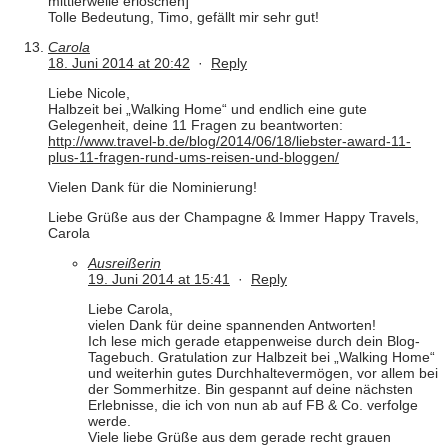
mittlerweile erloschen]
Tolle Bedeutung, Timo, gefällt mir sehr gut!
Carola
18. Juni 2014 at 20:42
·
Reply
Liebe Nicole,
Halbzeit bei „Walking Home“ und endlich eine gute
Gelegenheit, deine 11 Fragen zu beantworten:
http://www.travel-b.de/blog/2014/06/18/liebster-award-11-
plus-11-fragen-rund-ums-reisen-und-bloggen/
Vielen Dank für die Nominierung!
Liebe Grüße aus der Champagne & Immer Happy Travels,
Carola
Ausreißerin
19. Juni 2014 at 15:41
·
Reply
Liebe Carola,
vielen Dank für deine spannenden Antworten!
Ich lese mich gerade etappenweise durch dein Blog-
Tagebuch. Gratulation zur Halbzeit bei „Walking Home“
und weiterhin gutes Durchhaltevermögen, vor allem bei
der Sommerhitze. Bin gespannt auf deine nächsten
Erlebnisse, die ich von nun ab auf FB & Co. verfolge
werde.
Viele liebe Grüße aus dem gerade recht grauen