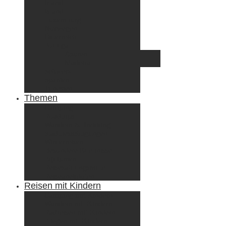
Irland
Island
Luxemburg
Norwegen
Österreich
Portugal
Azoren
Madeira
Schweiz
Spanien
Tunesien
Themen
Camping
Roadtrips
Wandern & Trekking
Stadtbesichtigungen
Winterreisen
Besondere Erlebnisse
Equipment
Reisezahlungsmittel
Reiseanekdoten
Reisen mit Kindern
Camping mit Kindern
Wandern mit Kindern
Radreisen mit Kindern
Fliegen mit Kindern