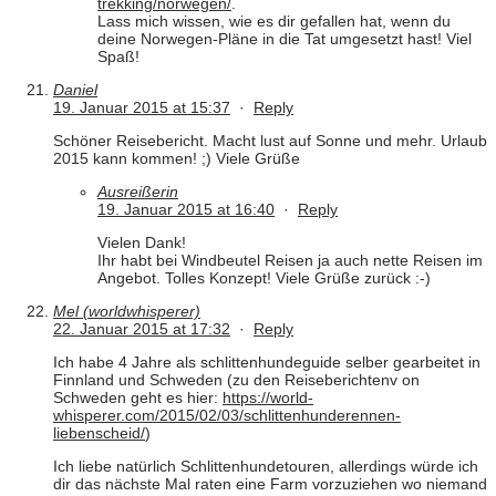
trekking/norwegen/
.
Lass mich wissen, wie es dir gefallen hat, wenn du
deine Norwegen-Pläne in die Tat umgesetzt hast! Viel
Spaß!
Daniel
19. Januar 2015 at 15:37
·
Reply
Schöner Reisebericht. Macht lust auf Sonne und mehr. Urlaub
2015 kann kommen! ;) Viele Grüße
Ausreißerin
19. Januar 2015 at 16:40
·
Reply
Vielen Dank!
Ihr habt bei Windbeutel Reisen ja auch nette Reisen im
Angebot. Tolles Konzept! Viele Grüße zurück :-)
Mel (worldwhisperer)
22. Januar 2015 at 17:32
·
Reply
Ich habe 4 Jahre als schlittenhundeguide selber gearbeitet in
Finnland und Schweden (zu den Reiseberichtenv on
Schweden geht es hier:
https://world-
whisperer.com/2015/02/03/schlittenhunderennen-
liebenscheid/
)
Ich liebe natürlich Schlittenhundetouren, allerdings würde ich
dir das nächste Mal raten eine Farm vorzuziehen wo niemand