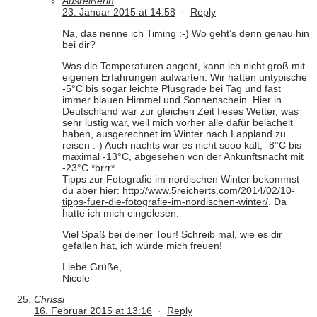
Ausreißerin
23. Januar 2015 at 14:58
·
Reply
Na, das nenne ich Timing :-) Wo geht’s denn genau hin
bei dir?
Was die Temperaturen angeht, kann ich nicht groß mit
eigenen Erfahrungen aufwarten. Wir hatten untypische
-5°C bis sogar leichte Plusgrade bei Tag und fast
immer blauen Himmel und Sonnenschein. Hier in
Deutschland war zur gleichen Zeit fieses Wetter, was
sehr lustig war, weil mich vorher alle dafür belächelt
haben, ausgerechnet im Winter nach Lappland zu
reisen :-) Auch nachts war es nicht sooo kalt, -8°C bis
maximal -13°C, abgesehen von der Ankunftsnacht mit
-23°C *brrr*.
Tipps zur Fotografie im nordischen Winter bekommst
du aber hier:
http://www.5reicherts.com/2014/02/10-
tipps-fuer-die-fotografie-im-nordischen-winter/
. Da
hatte ich mich eingelesen.
Viel Spaß bei deiner Tour! Schreib mal, wie es dir
gefallen hat, ich würde mich freuen!
Liebe Grüße,
Nicole
Chrissi
16. Februar 2015 at 13:16
·
Reply