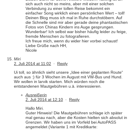
sich auch nicht so meins, aber mit einer solchen
Verbindung zu einer tollen Reise bekommt ein
einfacher Song wirklich einen persönlichen Wert – toll!
Deinen Blog muss ich mal in Ruhe durchstöbern. Auf
die Schnelle sind mir aber gerade deine phantastischen
Fotos von Chinas Kindern ins Auge gesprungen.
Wunderbar! Ich selbst war bisher häufig leider zu feige,
fremde Menschen zu fotografieren.
Ich freue mich, wenn du wider hier vorbei schaust!
Liebe Grüße nach HH,
Nicole
Miri
2. Juli 2014 at 11:02
·
Reply
Ui toll, so ähnlich sieht unsere „Idee einer geplanten Route“
auch aus :) für 3 Wochen im August mit VW-Bus und Hund.
Wir wollen in larvik starten. Mich würden noch die
entstandenen Mautgebühren u.ä. interessieren.
Ausreißerin
2. Juli 2014 at 12:10
·
Reply
Hallo Miri.
Guter Hinweis! Die Mautgebühren schlage ich später
mal genau nach, aber die Kosten hielten sich absolut in
Grenzen. Wir haben uns im Vorfeld bei AutoPASS
angemeldet (Variante 1 mit Kreditkarte: