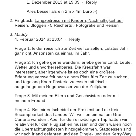
1. Dezember 2013 at 19:09
·
Reply
Alles besser als ein 2m x 4m Büro ;-)
Pingback:
Langzeitreisen mit Kindern, Nachhaltigkeit auf
Reisen, Bloggen › 5 Reicherts › Fotografie und Reisen
Maddy
4. Februar 2014 at 23:04
·
Reply
Frage 1: leider reise ich zur Zeit viel zu selten. Letztes Jahr
gar nicht. Ansonsten ca einmal im Jahr.
Frage 2: Ich gehe gerne wandern, erlebe gerne Land, Leute,
Wetter und unvorhersehbares. Die Kreuzfahrt war
interessant, aber irgendwie ist es doch eine größere
Erfahrung verzweifelt nach einem Platz fürs Zelt zu suchen,
und tagelang Knorr Pasteria zu essen mit frisch
aufgefangenem Regenwasser von der Zeltplane.
Frage 3: Mit meinen Eltern und Geschwistern oder mit
meinem Freund.
Frage 4: Bei mir entscheidet der Preis mit und die freie
Becampbarkeit des Landes. Wir wollten einmal um Gran
Canaria wandern. Aber für den einwöchigen Trip hätten wir
relativ viel für den Flug zahlen müssen und dann wären noch
die Übernachtungskosten hinzugekommen. Stattdessen sind
wir nach Irland gefahren und den Dingle- und den Kerry-Way