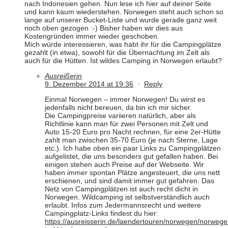
nach Indonesien gehen. Nun lese ich hier auf deiner Seite
und kann kaum wiederstehen. Norwegen steht auch schon so
lange auf unserer Bucket-Liste und wurde gerade ganz weit
noch oben gezogen :-) Bisher haben wir dies aus
Kostengründen immer wieder geschoben.
Mich würde interessieren, was habt ihr für die Campingplätze
gezahlt (in etwa), sowohl für die Übernachtung im Zelt als
auch für die Hütten. Ist wildes Camping in Norwegen erlaubt?
Ausreißerin
9. Dezember 2014 at 19:36
·
Reply
Einmal Norwegen – immer Norwegen! Du wirst es
jedenfalls nicht bereuen, da bin ich mir sicher.
Die Campingpreise variieren natürlich, aber als
Richtlinie kann man für zwei Personen mit Zelt und
Auto 15-20 Euro pro Nacht rechnen, für eine 2er-Hütte
zahlt man zwischen 35-70 Euro (je nach Sterne, Lage
etc.). Ich habe oben ein paar Links zu Campingplätzen
aufgelistet, die uns besonders gut gefallen haben. Bei
einigen stehen auch Preise auf der Webseite. Wir
haben immer spontan Plätze angesteuert, die uns nett
erschienen, und sind damit immer gut gefahren. Das
Netz von Campingplätzen ist auch recht dicht in
Norwegen. Wildcamping ist selbstverständlich auch
erlaubt. Infos zum Jedermannsrecht und weitere
Campingplatz-Links findest du hier:
https://ausreisserin.de/laendertouren/norwegen/norwege