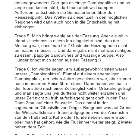
entlanggewandert. Dort gab es einige Campingplätze und so
lange man keinen stört, darf man auch wild campen.
Außerdem entscheiden die Semesterferien über den
Reisezeitpunkt. Das Wetter zu dieser Zeit in den möglichen
Regionen wird dann auch noch in die Entscheidung mit
einbeogen.
Frage 5: Mich bringt wenig aus der Fassung. Aber als wir in
Irland klitschnass in einem Inn eingekehrt sind, das der
Meinung war, dass man für 2 Gäste die Heizung noch nicht
an machen müsse, … Und dann gabs nicht mal was richtiges
zu essen, pappige Sandwiches und wässrige Suppe. Also
Hunger bringt mich schon aus der Fassung :)
Frage 6: Ich würde sagen, am außergewöhnlichsten waren
unsere „Campingplätze“: Einmal auf einem ehemaligen
Campingplatz, der schon Jahre geschlossen war, aber immer
noch in unserem Reiseführer stand. Dann haben wir mal in
der TouristInfo nach einer Zeltmöglichkeit in Ortsnähe gefragt
und man sagte uns (wir durftens nicht weiter erzählen und
unser Zelt nicht zu früh aufschlagen) geht doch in den Park.
Dann 2mal auf einer Baustelle. Das einmal in der
sogenannten Ghostville von Dingle. Baugebiet was auf Grund
der Wirtschaftskrise in Irland aufgegeben wurde. Ansonsten
standen halt nachts Kühe oder Hunde neben unserem Zelt
oder man hat gehört, wie die Flut immer weiter steigt, 2 Meter
neben dem Zelt.