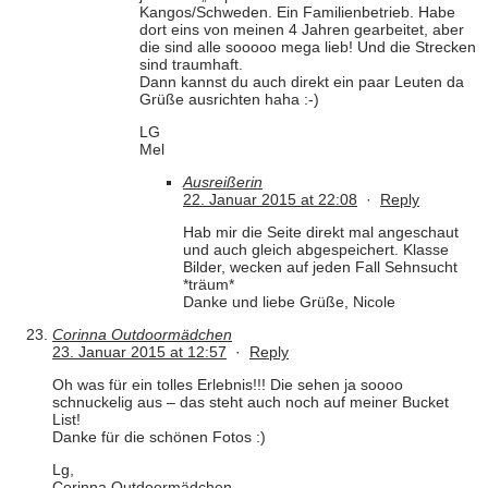
Kangos/Schweden. Ein Familienbetrieb. Habe
dort eins von meinen 4 Jahren gearbeitet, aber
die sind alle sooooo mega lieb! Und die Strecken
sind traumhaft.
Dann kannst du auch direkt ein paar Leuten da
Grüße ausrichten haha :-)
LG
Mel
Ausreißerin
22. Januar 2015 at 22:08
·
Reply
Hab mir die Seite direkt mal angeschaut
und auch gleich abgespeichert. Klasse
Bilder, wecken auf jeden Fall Sehnsucht
*träum*
Danke und liebe Grüße, Nicole
Corinna Outdoormädchen
23. Januar 2015 at 12:57
·
Reply
Oh was für ein tolles Erlebnis!!! Die sehen ja soooo
schnuckelig aus – das steht auch noch auf meiner Bucket
List!
Danke für die schönen Fotos :)
Lg,
Corinna Outdoormädchen