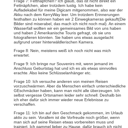
Frage 7: Fettnäpfchen? Ich glaub, das ist nicht direkt ein
Fettnäpfchen, aber trotzdem lustig. Ich habe kein
Aufladekabel für meine Digicam mitgenommen, also war der
Akku nach dem KerryWay leer. Um trotzdem Erinnerungen
festhalten zu können haben wir 2 Einwegkameras gekauft(Die
Bilder sind miserabel, das mach ich nicht noch mal). An einem
Wasserfall wollten wir ein gemeinsames Bild von uns haben
und haben 2 Amerikanische Touris gefragt, ob sie uns
fotografieren könnten. Sie haben uns etwas ausgelacht
aufgrund unser hinterwäldlerischen Kamera.
Frage 8: Nein, meistens weiß ich noch nicht was mich
erwartet.
Frage 9: Ich bringe nur Souvenirs mit, wenn jemand im
Anschluss Geburtstag hat und ich es als etwas sinnvolles
erachte. Also keine Schlüsselanhänger etc.
Frage 10: Ich versuche anderen von meinen Reisen
vorzuschwärmen. Aber da Menschen einfach unterschiedliche
GEschmäcker haben, kann man nicht alle überzeugen. Ich
selbst vergesse Ortsnamen leider sehr schnell. Deshalb bin
ich eher dafür sich immer wieder neue Erlebnisse zu
verschaffen.
Frage 11: Ich bin auf den Geschmack gekommen, im Urlaub
aktiv zu sein. Vorallem ist die Vorfreude noch größer, wenn
man sich auf seine Reisen etwas vorbereiten muss und
trainiert. Ich gammel lieber zu Hause, dafür brauch ich nicht