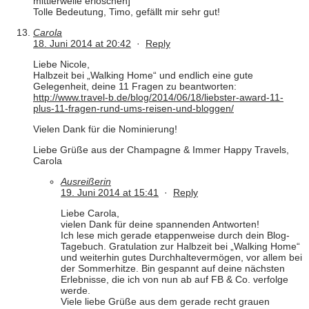
mittlerweile erloschen]
Tolle Bedeutung, Timo, gefällt mir sehr gut!
Carola
18. Juni 2014 at 20:42
·
Reply
Liebe Nicole,
Halbzeit bei „Walking Home“ und endlich eine gute
Gelegenheit, deine 11 Fragen zu beantworten:
http://www.travel-b.de/blog/2014/06/18/liebster-award-11-
plus-11-fragen-rund-ums-reisen-und-bloggen/
Vielen Dank für die Nominierung!
Liebe Grüße aus der Champagne & Immer Happy Travels,
Carola
Ausreißerin
19. Juni 2014 at 15:41
·
Reply
Liebe Carola,
vielen Dank für deine spannenden Antworten!
Ich lese mich gerade etappenweise durch dein Blog-
Tagebuch. Gratulation zur Halbzeit bei „Walking Home“
und weiterhin gutes Durchhaltevermögen, vor allem bei
der Sommerhitze. Bin gespannt auf deine nächsten
Erlebnisse, die ich von nun ab auf FB & Co. verfolge
werde.
Viele liebe Grüße aus dem gerade recht grauen