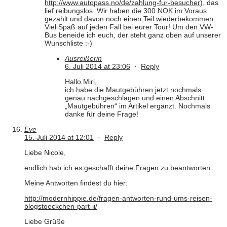
http://www.autopass.no/de/zahlung-fur-besucher
), das
lief reibungslos. Wir haben die 300 NOK im Voraus
gezahlt und davon noch einen Teil wiederbekommen.
Viel Spaß auf jeden Fall bei eurer Tour! Um den VW-
Bus beneide ich euch, der steht ganz oben auf unserer
Wunschliste :-)
Ausreißerin
6. Juli 2014 at 23:06
·
Reply
Hallo Miri,
ich habe die Mautgebühren jetzt nochmals
genau nachgeschlagen und einen Abschnitt
„Mautgebühren“ im Artikel ergänzt. Nochmals
danke für deine Frage!
Eve
15. Juli 2014 at 12:01
·
Reply
Liebe Nicole,
endlich hab ich es geschafft deine Fragen zu beantworten.
Meine Antworten findest du hier:
http://modernhippie.de/fragen-antworten-rund-ums-reisen-
blogstoeckchen-part-ii/
Liebe Grüße