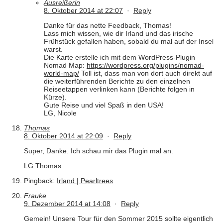
Ausreißerin
8. Oktober 2014 at 22:07
·
Reply
Danke für das nette Feedback, Thomas!
Lass mich wissen, wie dir Irland und das irische
Frühstück gefallen haben, sobald du mal auf der Insel
warst.
Die Karte erstelle ich mit dem WordPress-Plugin
Nomad Map:
https://wordpress.org/plugins/nomad-
world-map/
Toll ist, dass man von dort auch direkt auf
die weiterführenden Berichte zu den einzelnen
Reiseetappen verlinken kann (Berichte folgen in
Kürze).
Gute Reise und viel Spaß in den USA!
LG, Nicole
Thomas
8. Oktober 2014 at 22:09
·
Reply
Super, Danke. Ich schau mir das Plugin mal an.
LG Thomas
Pingback:
Irland | Pearltrees
Frauke
9. Dezember 2014 at 14:08
·
Reply
Gemein! Unsere Tour für den Sommer 2015 sollte eigentlich