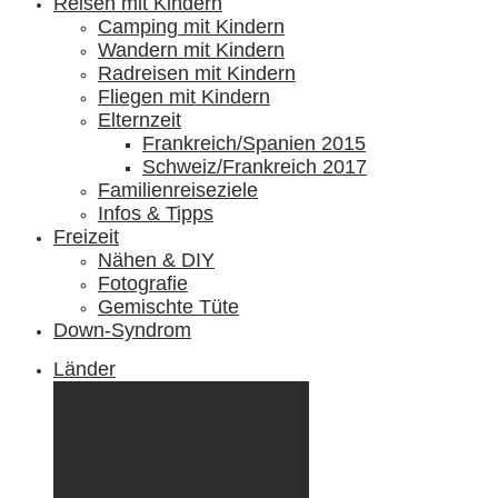
Reisen mit Kindern
Camping mit Kindern
Wandern mit Kindern
Radreisen mit Kindern
Fliegen mit Kindern
Elternzeit
Frankreich/Spanien 2015
Schweiz/Frankreich 2017
Familienreiseziele
Infos & Tipps
Freizeit
Nähen & DIY
Fotografie
Gemischte Tüte
Down-Syndrom
Länder
Dänemark
Deutschland
Ecuador & Galápagos
Finnland
Frankreich
Griechenland