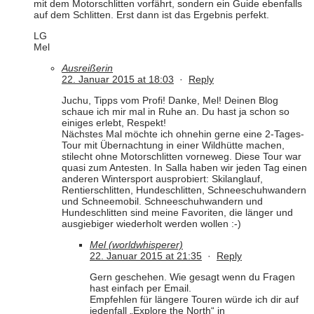
mit dem Motorschlitten vorfährt, sondern ein Guide ebenfalls
auf dem Schlitten. Erst dann ist das Ergebnis perfekt.
LG
Mel
Ausreißerin
22. Januar 2015 at 18:03
·
Reply
Juchu, Tipps vom Profi! Danke, Mel! Deinen Blog
schaue ich mir mal in Ruhe an. Du hast ja schon so
einiges erlebt, Respekt!
Nächstes Mal möchte ich ohnehin gerne eine 2-Tages-
Tour mit Übernachtung in einer Wildhütte machen,
stilecht ohne Motorschlitten vorneweg. Diese Tour war
quasi zum Antesten. In Salla haben wir jeden Tag einen
anderen Wintersport ausprobiert: Skilanglauf,
Rentierschlitten, Hundeschlitten, Schneeschuhwandern
und Schneemobil. Schneeschuhwandern und
Hundeschlitten sind meine Favoriten, die länger und
ausgiebiger wiederholt werden wollen :-)
Mel (worldwhisperer)
22. Januar 2015 at 21:35
·
Reply
Gern geschehen. Wie gesagt wenn du Fragen
hast einfach per Email.
Empfehlen für längere Touren würde ich dir auf
jedenfall „Explore the North“ in