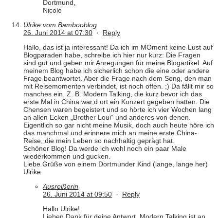
Dortmund,
Nicole
Ulrike vom Bambooblog
26. Juni 2014 at 07:30
·
Reply
Hallo, das ist ja interessant! Da ich im MOment keine Lust auf
Blogparaden habe, schreibe ich hier nur kurz: Die Fragen
sind gut und geben mir Anregungen für meine Blogartikel. Auf
meinem Blog habe ich sicherlich schon die eine oder andere
Frage beantwortet. Aber die Frage nach dem Song, den man
mit Reisemomenten verbindet, ist noch offen. ;) Da fällt mir so
manches ein. Z. B. Modern Talking, die kurz bevor ich das
erste Mal in China war,d ort ein Konzert gegeben hatten. Die
Chensen waren begeistert und so hörte ich vier Wochen lang
an allen Ecken „Brother Loui“ und anderes von denen.
Eigentlich so gar nicht meine Musik, doch auch heute höre ich
das manchmal und erinnere mich an meine erste China-
Reise, die mein Leben so nachhaltig geprägt hat.
Schöner Blog! Da werde ich wohl noch ein paar Male
wiederkommen und gucken.
Liebe Grüße von einem Dortmunder Kind (lange, lange her)
Ulrike
Ausreißerin
26. Juni 2014 at 09:50
·
Reply
Hallo Ulrike!
Lieben Dank für deine Antwort. Modern Talking ist an