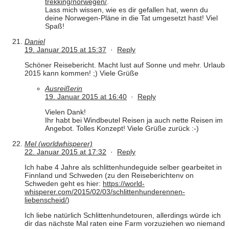
trekking/norwegen/
.
Lass mich wissen, wie es dir gefallen hat, wenn du
deine Norwegen-Pläne in die Tat umgesetzt hast! Viel
Spaß!
Daniel
19. Januar 2015 at 15:37
·
Reply
Schöner Reisebericht. Macht lust auf Sonne und mehr. Urlaub
2015 kann kommen! ;) Viele Grüße
Ausreißerin
19. Januar 2015 at 16:40
·
Reply
Vielen Dank!
Ihr habt bei Windbeutel Reisen ja auch nette Reisen im
Angebot. Tolles Konzept! Viele Grüße zurück :-)
Mel (worldwhisperer)
22. Januar 2015 at 17:32
·
Reply
Ich habe 4 Jahre als schlittenhundeguide selber gearbeitet in
Finnland und Schweden (zu den Reiseberichtenv on
Schweden geht es hier:
https://world-
whisperer.com/2015/02/03/schlittenhunderennen-
liebenscheid/
)
Ich liebe natürlich Schlittenhundetouren, allerdings würde ich
dir das nächste Mal raten eine Farm vorzuziehen wo niemand