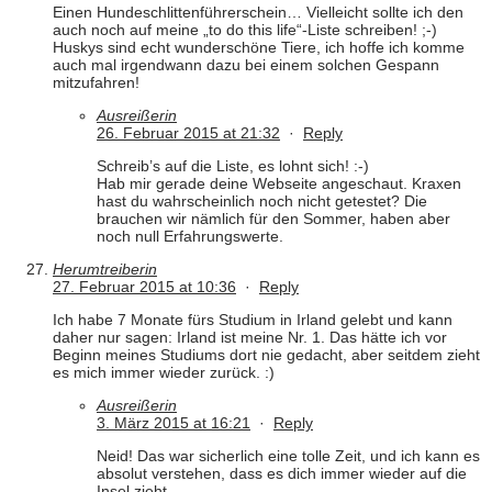
Einen Hundeschlittenführerschein… Vielleicht sollte ich den
auch noch auf meine „to do this life“-Liste schreiben! ;-)
Huskys sind echt wunderschöne Tiere, ich hoffe ich komme
auch mal irgendwann dazu bei einem solchen Gespann
mitzufahren!
Ausreißerin
26. Februar 2015 at 21:32
·
Reply
Schreib’s auf die Liste, es lohnt sich! :-)
Hab mir gerade deine Webseite angeschaut. Kraxen
hast du wahrscheinlich noch nicht getestet? Die
brauchen wir nämlich für den Sommer, haben aber
noch null Erfahrungswerte.
Herumtreiberin
27. Februar 2015 at 10:36
·
Reply
Ich habe 7 Monate fürs Studium in Irland gelebt und kann
daher nur sagen: Irland ist meine Nr. 1. Das hätte ich vor
Beginn meines Studiums dort nie gedacht, aber seitdem zieht
es mich immer wieder zurück. :)
Ausreißerin
3. März 2015 at 16:21
·
Reply
Neid! Das war sicherlich eine tolle Zeit, und ich kann es
absolut verstehen, dass es dich immer wieder auf die
Insel zieht.