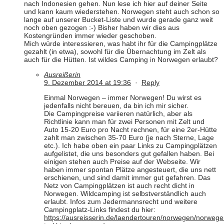
nach Indonesien gehen. Nun lese ich hier auf deiner Seite
und kann kaum wiederstehen. Norwegen steht auch schon so
lange auf unserer Bucket-Liste und wurde gerade ganz weit
noch oben gezogen :-) Bisher haben wir dies aus
Kostengründen immer wieder geschoben.
Mich würde interessieren, was habt ihr für die Campingplätze
gezahlt (in etwa), sowohl für die Übernachtung im Zelt als
auch für die Hütten. Ist wildes Camping in Norwegen erlaubt?
Ausreißerin
9. Dezember 2014 at 19:36
·
Reply
Einmal Norwegen – immer Norwegen! Du wirst es
jedenfalls nicht bereuen, da bin ich mir sicher.
Die Campingpreise variieren natürlich, aber als
Richtlinie kann man für zwei Personen mit Zelt und
Auto 15-20 Euro pro Nacht rechnen, für eine 2er-Hütte
zahlt man zwischen 35-70 Euro (je nach Sterne, Lage
etc.). Ich habe oben ein paar Links zu Campingplätzen
aufgelistet, die uns besonders gut gefallen haben. Bei
einigen stehen auch Preise auf der Webseite. Wir
haben immer spontan Plätze angesteuert, die uns nett
erschienen, und sind damit immer gut gefahren. Das
Netz von Campingplätzen ist auch recht dicht in
Norwegen. Wildcamping ist selbstverständlich auch
erlaubt. Infos zum Jedermannsrecht und weitere
Campingplatz-Links findest du hier:
https://ausreisserin.de/laendertouren/norwegen/norwege