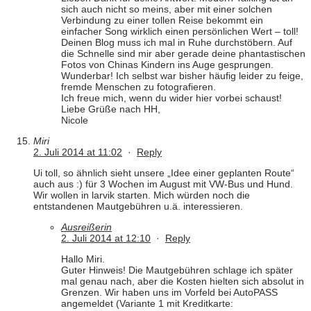
sich auch nicht so meins, aber mit einer solchen
Verbindung zu einer tollen Reise bekommt ein
einfacher Song wirklich einen persönlichen Wert – toll!
Deinen Blog muss ich mal in Ruhe durchstöbern. Auf
die Schnelle sind mir aber gerade deine phantastischen
Fotos von Chinas Kindern ins Auge gesprungen.
Wunderbar! Ich selbst war bisher häufig leider zu feige,
fremde Menschen zu fotografieren.
Ich freue mich, wenn du wider hier vorbei schaust!
Liebe Grüße nach HH,
Nicole
Miri
2. Juli 2014 at 11:02
·
Reply
Ui toll, so ähnlich sieht unsere „Idee einer geplanten Route“
auch aus :) für 3 Wochen im August mit VW-Bus und Hund.
Wir wollen in larvik starten. Mich würden noch die
entstandenen Mautgebühren u.ä. interessieren.
Ausreißerin
2. Juli 2014 at 12:10
·
Reply
Hallo Miri.
Guter Hinweis! Die Mautgebühren schlage ich später
mal genau nach, aber die Kosten hielten sich absolut in
Grenzen. Wir haben uns im Vorfeld bei AutoPASS
angemeldet (Variante 1 mit Kreditkarte: