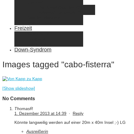
Elternzeit
Frankreich/Spanien 2015
Schweiz/Frankreich 2017
Familienreiseziele
Infos & Tipps
Freizeit
Nähen & DIY
Fotografie
Gemischte Tüte
Down-Syndrom
Images tagged "cabo-fisterra"
[Show slideshow]
No Comments
ThomasR
1. Dezember 2013 at 14:39
·
Reply
Könnte langweilig werden auf einer 20m x 40m Insel ;-) LG
Ausreißerin