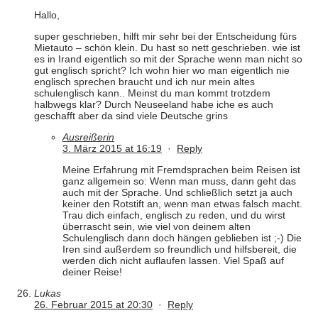
Hallo,
super geschrieben, hilft mir sehr bei der Entscheidung fürs
Mietauto – schön klein. Du hast so nett geschrieben. wie ist
es in Irand eigentlich so mit der Sprache wenn man nicht so
gut englisch spricht? Ich wohn hier wo man eigentlich nie
englisch sprechen braucht und ich nur mein altes
schulenglisch kann.. Meinst du man kommt trotzdem
halbwegs klar? Durch Neuseeland habe iche es auch
geschafft aber da sind viele Deutsche grins
Ausreißerin
3. März 2015 at 16:19
·
Reply
Meine Erfahrung mit Fremdsprachen beim Reisen ist
ganz allgemein so: Wenn man muss, dann geht das
auch mit der Sprache. Und schließlich setzt ja auch
keiner den Rotstift an, wenn man etwas falsch macht.
Trau dich einfach, englisch zu reden, und du wirst
überrascht sein, wie viel von deinem alten
Schulenglisch dann doch hängen geblieben ist ;-) Die
Iren sind außerdem so freundlich und hilfsbereit, die
werden dich nicht auflaufen lassen. Viel Spaß auf
deiner Reise!
Lukas
26. Februar 2015 at 20:30
·
Reply