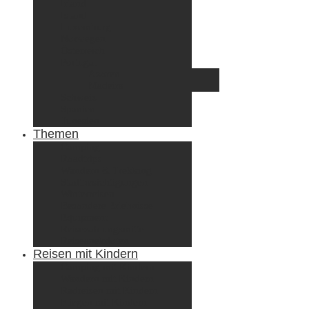
Irland
Island
Luxemburg
Norwegen
Österreich
Portugal
Azoren
Madeira
Schweiz
Spanien
Tunesien
Themen
Camping
Roadtrips
Wandern & Trekking
Stadtbesichtigungen
Winterreisen
Besondere Erlebnisse
Equipment
Reisezahlungsmittel
Reiseanekdoten
Reisen mit Kindern
Camping mit Kindern
Wandern mit Kindern
Radreisen mit Kindern
Fliegen mit Kindern