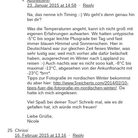
Ausreißerin
23. Januar 2015 at 14:58
·
Reply
Na, das nenne ich Timing :-) Wo geht’s denn genau hin
bei dir?
Was die Temperaturen angeht, kann ich nicht groß mit
eigenen Erfahrungen aufwarten. Wir hatten untypische
-5°C bis sogar leichte Plusgrade bei Tag und fast
immer blauen Himmel und Sonnenschein. Hier in
Deutschland war zur gleichen Zeit fieses Wetter, was
sehr lustig war, weil mich vorher alle dafür belächelt
haben, ausgerechnet im Winter nach Lappland zu
reisen :-) Auch nachts war es nicht sooo kalt, -8°C bis
maximal -13°C, abgesehen von der Ankunftsnacht mit
-23°C *brrr*.
Tipps zur Fotografie im nordischen Winter bekommst
du aber hier:
http://www.5reicherts.com/2014/02/10-
tipps-fuer-die-fotografie-im-nordischen-winter/
. Da
hatte ich mich eingelesen.
Viel Spaß bei deiner Tour! Schreib mal, wie es dir
gefallen hat, ich würde mich freuen!
Liebe Grüße,
Nicole
Chrissi
16. Februar 2015 at 13:16
·
Reply