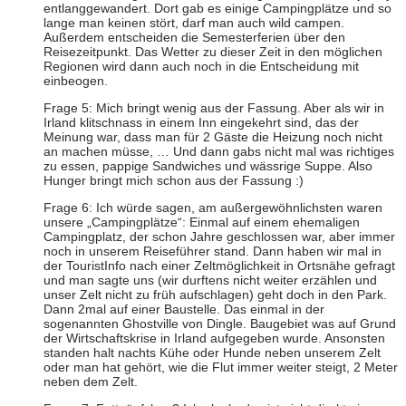
entlanggewandert. Dort gab es einige Campingplätze und so
lange man keinen stört, darf man auch wild campen.
Außerdem entscheiden die Semesterferien über den
Reisezeitpunkt. Das Wetter zu dieser Zeit in den möglichen
Regionen wird dann auch noch in die Entscheidung mit
einbeogen.
Frage 5: Mich bringt wenig aus der Fassung. Aber als wir in
Irland klitschnass in einem Inn eingekehrt sind, das der
Meinung war, dass man für 2 Gäste die Heizung noch nicht
an machen müsse, … Und dann gabs nicht mal was richtiges
zu essen, pappige Sandwiches und wässrige Suppe. Also
Hunger bringt mich schon aus der Fassung :)
Frage 6: Ich würde sagen, am außergewöhnlichsten waren
unsere „Campingplätze“: Einmal auf einem ehemaligen
Campingplatz, der schon Jahre geschlossen war, aber immer
noch in unserem Reiseführer stand. Dann haben wir mal in
der TouristInfo nach einer Zeltmöglichkeit in Ortsnähe gefragt
und man sagte uns (wir durftens nicht weiter erzählen und
unser Zelt nicht zu früh aufschlagen) geht doch in den Park.
Dann 2mal auf einer Baustelle. Das einmal in der
sogenannten Ghostville von Dingle. Baugebiet was auf Grund
der Wirtschaftskrise in Irland aufgegeben wurde. Ansonsten
standen halt nachts Kühe oder Hunde neben unserem Zelt
oder man hat gehört, wie die Flut immer weiter steigt, 2 Meter
neben dem Zelt.