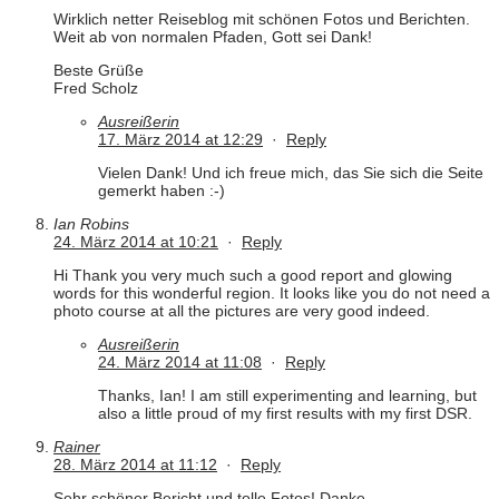
Wirklich netter Reiseblog mit schönen Fotos und Berichten.
Weit ab von normalen Pfaden, Gott sei Dank!
Beste Grüße
Fred Scholz
Ausreißerin
17. März 2014 at 12:29
·
Reply
Vielen Dank! Und ich freue mich, das Sie sich die Seite
gemerkt haben :-)
Ian Robins
24. März 2014 at 10:21
·
Reply
Hi Thank you very much such a good report and glowing
words for this wonderful region. It looks like you do not need a
photo course at all the pictures are very good indeed.
Ausreißerin
24. März 2014 at 11:08
·
Reply
Thanks, Ian! I am still experimenting and learning, but
also a little proud of my first results with my first DSR.
Rainer
28. März 2014 at 11:12
·
Reply
Sehr schöner Bericht und tolle Fotos! Danke