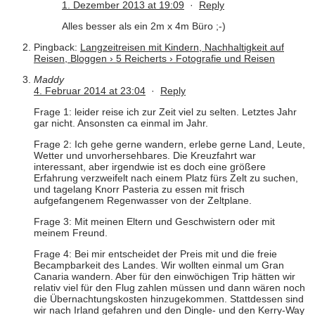
1. Dezember 2013 at 19:09
·
Reply
Alles besser als ein 2m x 4m Büro ;-)
Pingback:
Langzeitreisen mit Kindern, Nachhaltigkeit auf
Reisen, Bloggen › 5 Reicherts › Fotografie und Reisen
Maddy
4. Februar 2014 at 23:04
·
Reply
Frage 1: leider reise ich zur Zeit viel zu selten. Letztes Jahr
gar nicht. Ansonsten ca einmal im Jahr.
Frage 2: Ich gehe gerne wandern, erlebe gerne Land, Leute,
Wetter und unvorhersehbares. Die Kreuzfahrt war
interessant, aber irgendwie ist es doch eine größere
Erfahrung verzweifelt nach einem Platz fürs Zelt zu suchen,
und tagelang Knorr Pasteria zu essen mit frisch
aufgefangenem Regenwasser von der Zeltplane.
Frage 3: Mit meinen Eltern und Geschwistern oder mit
meinem Freund.
Frage 4: Bei mir entscheidet der Preis mit und die freie
Becampbarkeit des Landes. Wir wollten einmal um Gran
Canaria wandern. Aber für den einwöchigen Trip hätten wir
relativ viel für den Flug zahlen müssen und dann wären noch
die Übernachtungskosten hinzugekommen. Stattdessen sind
wir nach Irland gefahren und den Dingle- und den Kerry-Way