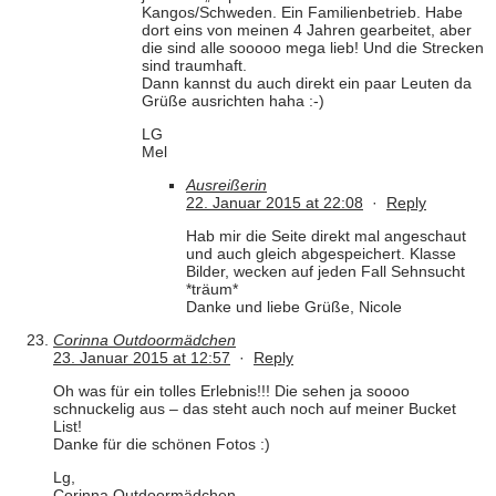
Kangos/Schweden. Ein Familienbetrieb. Habe
dort eins von meinen 4 Jahren gearbeitet, aber
die sind alle sooooo mega lieb! Und die Strecken
sind traumhaft.
Dann kannst du auch direkt ein paar Leuten da
Grüße ausrichten haha :-)
LG
Mel
Ausreißerin
22. Januar 2015 at 22:08
·
Reply
Hab mir die Seite direkt mal angeschaut
und auch gleich abgespeichert. Klasse
Bilder, wecken auf jeden Fall Sehnsucht
*träum*
Danke und liebe Grüße, Nicole
Corinna Outdoormädchen
23. Januar 2015 at 12:57
·
Reply
Oh was für ein tolles Erlebnis!!! Die sehen ja soooo
schnuckelig aus – das steht auch noch auf meiner Bucket
List!
Danke für die schönen Fotos :)
Lg,
Corinna Outdoormädchen