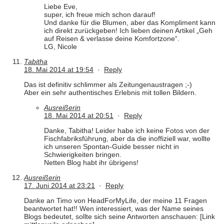
Liebe Eve,
super, ich freue mich schon darauf!
Und danke für die Blumen, aber das Kompliment kann
ich direkt zurückgeben! Ich lieben deinen Artikel „Geh
auf Reisen & verlasse deine Komfortzone“.
LG, Nicole
Tabitha
18. Mai 2014 at 19:54
·
Reply
Das ist definitiv schlimmer als Zeitungenaustragen ;-)
Aber ein sehr authentisches Erlebnis mit tollen Bildern.
Ausreißerin
18. Mai 2014 at 20:51
·
Reply
Danke, Tabitha! Leider habe ich keine Fotos von der
Fischfabriksführung, aber da die inoffiziell war, wollte
ich unseren Spontan-Guide besser nicht in
Schwierigkeiten bringen.
Netten Blog habt ihr übrigens!
Ausreißerin
17. Juni 2014 at 23:21
·
Reply
Danke an Timo von HeadForMyLife, der meine 11 Fragen
beantwortet hat!! Wen interessiert, was der Name seines
Blogs bedeutet, sollte sich seine Antworten anschauen: [Link