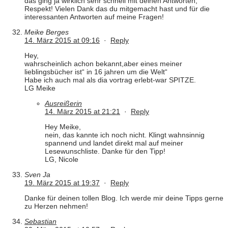
das ging ja wirklich sehr schnell mit deinen Antworten,
Respekt! Vielen Dank das du mitgemacht hast und für die
interessanten Antworten auf meine Fragen!
Meike Berges
14. März 2015 at 09:16
·
Reply
Hey,
wahrscheinlich achon bekannt,aber eines meiner
lieblingsbücher ist“ in 16 jahren um die Welt“
Habe ich auch mal als dia vortrag erlebt-war SPITZE.
LG Meike
Ausreißerin
14. März 2015 at 21:21
·
Reply
Hey Meike,
nein, das kannte ich noch nicht. Klingt wahnsinnig
spannend und landet direkt mal auf meiner
Lesewunschliste. Danke für den Tipp!
LG, Nicole
Sven Ja
19. März 2015 at 19:37
·
Reply
Danke für deinen tollen Blog. Ich werde mir deine Tipps gerne
zu Herzen nehmen!
Sebastian