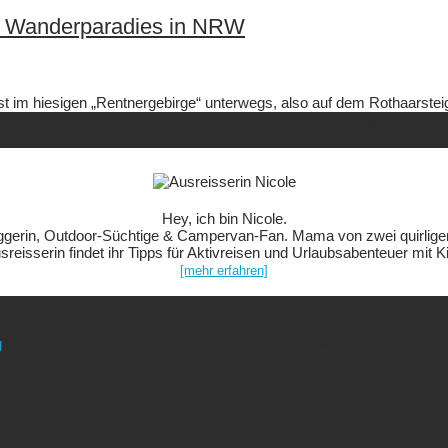
nd Wanderparadies in NRW
 im hiesigen „Rentnergebirge“ unterwegs, also auf dem Rothaarstei
n maximal 746,9 m über NHN noch knappe 100 Meter niedriger als […]
Hey, ich bin Nicole.
ggerin, Outdoor-Süchtige & Campervan-Fan. Mama von zwei quirlige
sreisserin findet ihr Tipps für Aktivreisen und Urlaubsabenteuer mit K
[mehr erfahren]
g
meinen Link. Euch kostet es keinen Cent mehr, während ich als Amaz