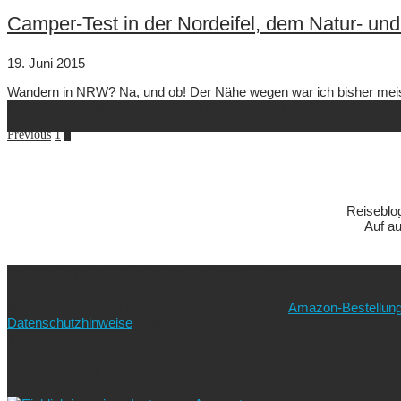
Camper-Test in der Nordeifel, dem Natur- u
19. Juni 2015
Wandern in NRW? Na, und ob! Der Nähe wegen war ich bisher meist
Fronleichnam-Wochenende in die Eifel. Zwar ist die Eifel mit ihre
ausreisserin
Previous
1
2
Reiseblo
Auf au
Ich freue mich über eure Unterstützung!
Wie? Ganz einfach! Benutzt für eure nächste
Amazon-Bestellun
Datenschutzhinweise
beachten!).
Vielen lieben Dank!
Folgt uns auf Instagram!