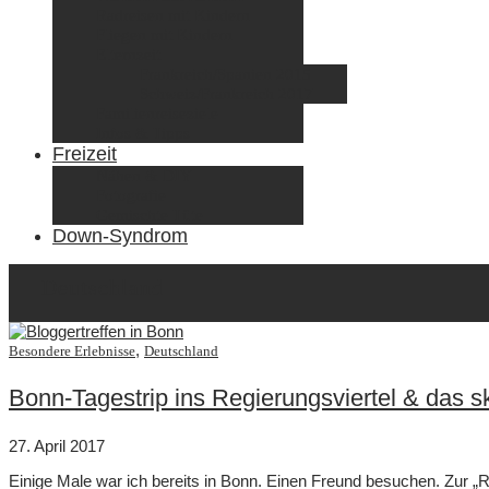
Radreisen mit Kindern
Fliegen mit Kindern
Elternzeit
Frankreich/Spanien 2015
Schweiz/Frankreich 2017
Familienreiseziele
Infos & Tipps
Freizeit
Nähen & DIY
Fotografie
Gemischte Tüte
Down-Syndrom
Deutschland
,
Besondere Erlebnisse
Deutschland
Bonn-Tagestrip ins Regierungsviertel & das sk
27. April 2017
Einige Male war ich bereits in Bonn. Einen Freund besuchen. Zur 