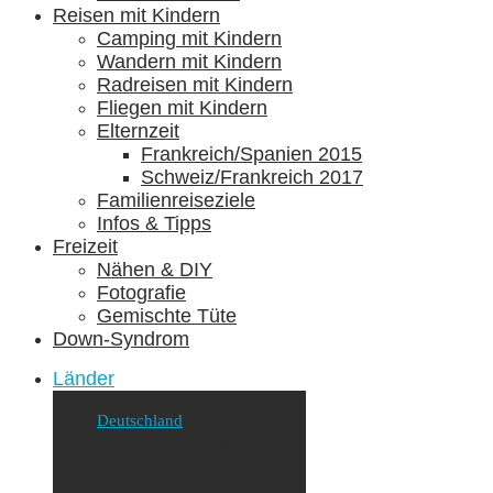
Reisen mit Kindern
Camping mit Kindern
Wandern mit Kindern
Radreisen mit Kindern
Fliegen mit Kindern
Elternzeit
Frankreich/Spanien 2015
Schweiz/Frankreich 2017
Familienreiseziele
Infos & Tipps
Freizeit
Nähen & DIY
Fotografie
Gemischte Tüte
Down-Syndrom
Länder
Dänemark
Deutschland
Ecuador & Galápagos
Finnland
Frankreich