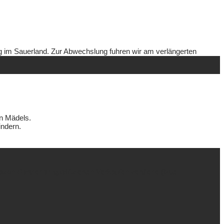
g im Sauerland. Zur Abwechslung fuhren wir am verlängerten
n Mädels.
indern.
on-Partner an qualifizierten Verkäufen verdiene (bitte