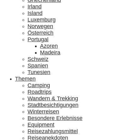
Griechenland
Irland
Island
Luxemburg
Norwegen
Österreich
Portugal
Azoren
Madeira
Schweiz
Spanien
Tunesien
Themen
Camping
Roadtrips
Wandern & Trekking
Stadtbesichtigungen
Winterreisen
Besondere Erlebnisse
Equipment
Reisezahlungsmittel
Reiseanekdoten