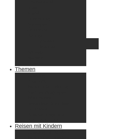
Griechenland
Irland
Island
Luxemburg
Norwegen
Österreich
Portugal
Azoren
Madeira
Schweiz
Spanien
Tunesien
Themen
Camping
Roadtrips
Wandern & Trekking
Stadtbesichtigungen
Winterreisen
Besondere Erlebnisse
Equipment
Reisezahlungsmittel
Reiseanekdoten
Reisen mit Kindern
Camping mit Kindern
Wandern mit Kindern